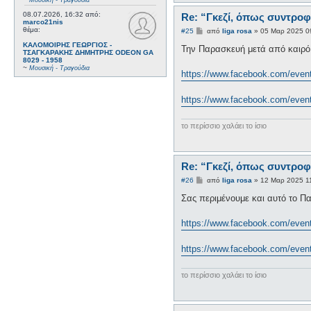
Μουσική - Τραγούδια
08.07.2026, 16:32
από:
Re: “Γκεζί, όπως συντροφ
marco21nis
θέμα:
Δ
#25
από
liga rosa
»
05 Μαρ 2025 0
η
ΚΑΛΟΜΟΙΡΗΣ ΓΕΩΡΓΙΟΣ -
μ
Την Παρασκευή μετά από καιρό 
ΤΣΑΓΚΑΡΑΚΗΣ ΔΗΜΗΤΡΗΣ ODEON GA
ο
8029 - 1958
σ
~
Μουσική - Τραγούδια
ί
https://www.facebook.com/eve
ε
υ
σ
https://www.facebook.com/eve
η
το περίσσιο χαλάει το ίσιο
Re: “Γκεζί, όπως συντροφ
Δ
#26
από
liga rosa
»
12 Μαρ 2025 1
η
μ
Σας περιμένουμε και αυτό το Π
ο
σ
ί
https://www.facebook.com/eve
ε
υ
σ
https://www.facebook.com/eve
η
το περίσσιο χαλάει το ίσιο