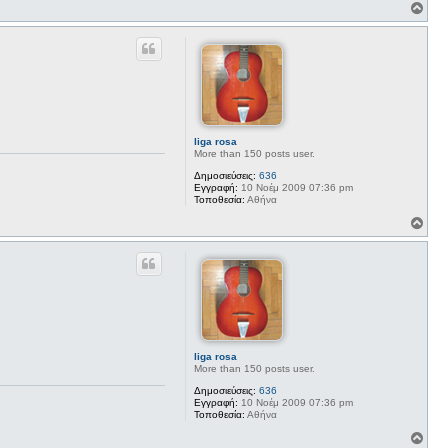
Κ
ο
ρ
υ
φ
ή
liga rosa
More than 150 posts user.
Δημοσιεύσεις:
636
Εγγραφή:
10 Νοέμ 2009 07:36 pm
Τοποθεσία:
Αθήνα
Κ
ο
ρ
υ
φ
ή
liga rosa
More than 150 posts user.
Δημοσιεύσεις:
636
Εγγραφή:
10 Νοέμ 2009 07:36 pm
Τοποθεσία:
Αθήνα
Κ