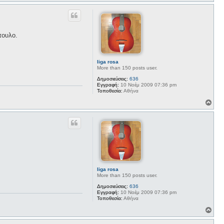
ο
ρ
υ
φ
ή
πουλο.
liga rosa
More than 150 posts user.
Δημοσιεύσεις:
636
Εγγραφή:
10 Νοέμ 2009 07:36 pm
Τοποθεσία:
Αθήνα
Κ
ο
ρ
υ
φ
ή
liga rosa
More than 150 posts user.
Δημοσιεύσεις:
636
Εγγραφή:
10 Νοέμ 2009 07:36 pm
Τοποθεσία:
Αθήνα
Κ
ο
ρ