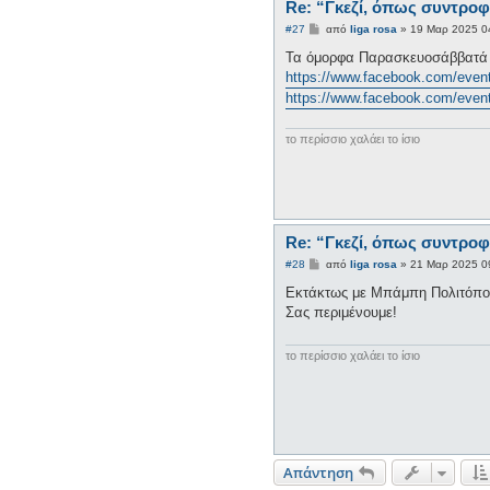
Re: “Γκεζί, όπως συντροφ
Δ
#27
από
liga rosa
»
19 Μαρ 2025 0
η
μ
Τα όμορφα Παρασκευοσάββατά μ
ο
https://www.facebook.com/eve
σ
ί
https://www.facebook.com/eve
ε
υ
σ
το περίσσιο χαλάει το ίσιο
η
Re: “Γκεζί, όπως συντροφ
Δ
#28
από
liga rosa
»
21 Μαρ 2025 0
η
μ
Εκτάκτως με Μπάμπη Πολιτόπου
ο
Σας περιμένουμε!
σ
ί
ε
υ
το περίσσιο χαλάει το ίσιο
σ
η
Απάντηση