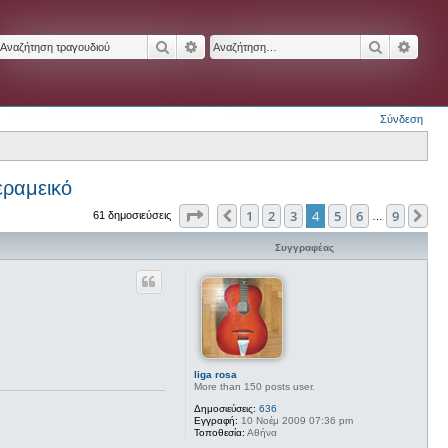
Αναζήτηση
Ειδική αναζήτηση
Αναζήτησ
Ειδικ
Σύνδεση
εραμεικό
Σελίδα
4
από
9
1
2
3
4
5
6
9
Προηγούμενη
Επ
61 δημοσιεύσεις
…
Συγγραφέας
liga rosa
More than 150 posts user.
Δημοσιεύσεις:
636
Εγγραφή:
10 Νοέμ 2009 07:36 pm
Τοποθεσία:
Αθήνα