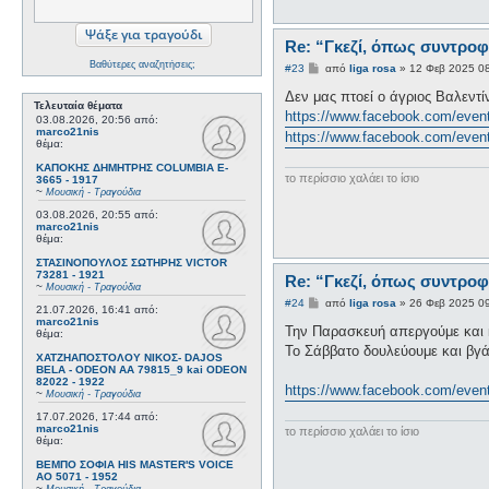
Re: “Γκεζί, όπως συντροφ
Βαθύτερες αναζητήσεις;
Δ
#23
από
liga rosa
»
12 Φεβ 2025 0
η
μ
Δεν μας πτοεί ο άγριος Βαλεντ
Τελευταία θέματα
ο
https://www.facebook.com/eve
σ
03.08.2026, 20:56
από:
marco21nis
ί
https://www.facebook.com/eve
θέμα:
ε
υ
ΚΑΠΟΚΗΣ ΔΗΜΗΤΡΗΣ COLUMBIA E-
σ
το περίσσιο χαλάει το ίσιο
3665 - 1917
η
~
Μουσική - Τραγούδια
03.08.2026, 20:55
από:
marco21nis
θέμα:
ΣΤΑΣΙΝΟΠΟΥΛΟΣ ΣΩΤΗΡΗΣ VICTOR
73281 - 1921
Re: “Γκεζί, όπως συντροφ
~
Μουσική - Τραγούδια
Δ
#24
από
liga rosa
»
26 Φεβ 2025 0
21.07.2026, 16:41
από:
η
marco21nis
μ
Την Παρασκευή απεργούμε και 
θέμα:
ο
Το Σάββατο δουλεύουμε και βγά
σ
ΧΑΤΖΗΑΠΟΣΤΟΛΟΥ ΝΙΚΟΣ- DAJOS
ί
BELA - ODEON AA 79815_9 kai ODEON
ε
82022 - 1922
https://www.facebook.com/eve
υ
~
Μουσική - Τραγούδια
σ
17.07.2026, 17:44
από:
η
marco21nis
το περίσσιο χαλάει το ίσιο
θέμα:
ΒΕΜΠΟ ΣΟΦΙΑ HIS MASTER'S VOICE
AO 5071 - 1952
~