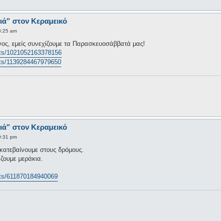
ιά” στον Κεραμεικό
8:25 am
ίνος, εμείς συνεχίζουμε τα Παρασκευοσάββατά μας!
nts/1021052163378156
nts/1139284467979650
ιά” στον Κεραμεικό
9:31 pm
κατεβαίνουμε στους δρόμους.
ζουμε μεράκια.
nts/611870184940069