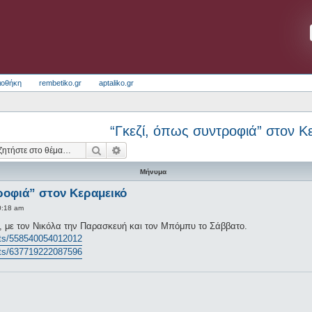
ιοθήκη
rembetiko.gr
aptaliko.gr
“Γκεζί, όπως συντροφιά” στον Κ
Αναζήτηση
Ειδική αναζήτηση
Μήνυμα
ροφιά” στον Κεραμεικό
0:18 am
, με τον Νικόλα την Παρασκευή και τον Μπόμπυ το Σάββατο.
nts/558540054012012
nts/637719222087596