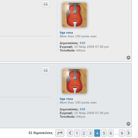
υ
φ
ή
liga rosa
More than 150 posts user.
Δημοσιεύσεις:
636
Εγγραφή:
10 Νοέμ 2009 07:36 pm
Τοποθεσία:
Αθήνα
Κ
ο
ρ
υ
φ
ή
liga rosa
More than 150 posts user.
Δημοσιεύσεις:
636
Εγγραφή:
10 Νοέμ 2009 07:36 pm
Τοποθεσία:
Αθήνα
Κ
ο
Σελίδα
4
από
9
ρ
1
2
3
4
5
6
9
Προηγούμενη
Επ
61 δημοσιεύσεις
…
υ