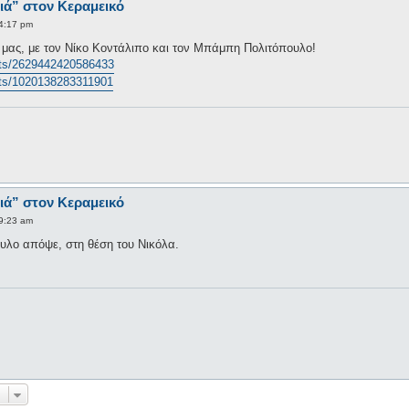
ιά” στον Κεραμεικό
4:17 pm
ας, με τον Νίκο Κοντάλιπο και τον Μπάμπη Πολιτόπουλο!
nts/2629442420586433
nts/1020138283311901
ιά” στον Κεραμεικό
9:23 am
λο απόψε, στη θέση του Νικόλα.