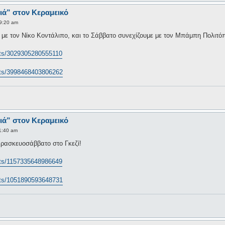
ιά” στον Κεραμεικό
9:20 am
με τον Νίκο Κοντάλιπο, και το Σάββατο συνεχίζουμε με τον Μπάμπη Πολιτό
nts/3029305280555110
nts/3998468403806262
ιά” στον Κεραμεικό
1:40 am
αρασκευοσάββατο στο Γκεζί!
nts/1157335648986649
nts/1051890593648731