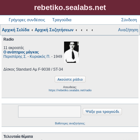
rebetiko.sealabs.net
Γρήγορες συνδέσεις
Τραγούδια
Σύνδεση
Αρχική Σελίδα
Αρχική Συζητήσεων
Αναζήτηση
Radio
11 ακροατές
Ο ανάπηρος μάγκας
Περιστέρης Σ.
-
Κυριακός Π.
- 1949
Δίσκος Standard Αμ F-9038 / ST-34
Απευθείας:
https://rebetiko.sealabs.net/radio
Βαθύτερες αναζητήσεις;
Τελευταία θέματα