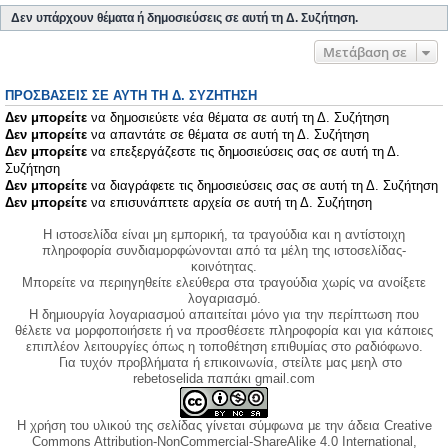
Δεν υπάρχουν θέματα ή δημοσιεύσεις σε αυτή τη Δ. Συζήτηση.
Μετάβαση σε
ΠΡΟΣΒΆΣΕΙΣ ΣΕ ΑΥΤΉ ΤΗ Δ. ΣΥΖΉΤΗΣΗ
Δεν μπορείτε
να δημοσιεύετε νέα θέματα σε αυτή τη Δ. Συζήτηση
Δεν μπορείτε
να απαντάτε σε θέματα σε αυτή τη Δ. Συζήτηση
Δεν μπορείτε
να επεξεργάζεστε τις δημοσιεύσεις σας σε αυτή τη Δ.
Συζήτηση
Δεν μπορείτε
να διαγράφετε τις δημοσιεύσεις σας σε αυτή τη Δ. Συζήτηση
Δεν μπορείτε
να επισυνάπτετε αρχεία σε αυτή τη Δ. Συζήτηση
Η ιστοσελίδα είναι μη εμπορική, τα τραγούδια και η αντίστοιχη
πληροφορία συνδιαμορφώνονται από τα μέλη της ιστοσελίδας-
κοινότητας.
Μπορείτε να περιηγηθείτε ελεύθερα στα τραγούδια χωρίς να ανοίξετε
λογαριασμό.
Η δημιουργία λογαριασμού απαιτείται μόνο για την περίπτωση που
θέλετε να μορφοποιήσετε ή να προσθέσετε πληροφορία και για κάποιες
επιπλέον λειτουργίες όπως η τοποθέτηση επιθυμίας στο ραδιόφωνο.
Για τυχόν προβλήματα ή επικοινωνία, στείλτε μας μεηλ στο
rebetoselida παπάκι gmail.com
Η χρήση του υλικού της σελίδας γίνεται σύμφωνα με την άδεια Creative
Commons Attribution-NonCommercial-ShareAlike 4.0 International,