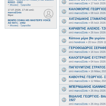
82022 - 1922
από
marco21nis
»
17 Ιούλ 2026
~
Μουσική - Τραγούδια
ΚΑΛΟΜΟΙΡΗΣ ΓΕΩΡΓΙΟΣ 
17.07.2026, 17:44
από:
marco21nis
από
marco21nis
»
08 Ιούλ 2026
θέμα:
ΧΑΤΖΗΔΑΚΗΣ ΣΤΑΜΑΤΗΣ-
ΒΕΜΠΟ ΣΟΦΙΑ HIS MASTER'S VOICE
από
marco21nis
»
05 Ιούλ 2026
AO 5071 - 1952
~
Μουσική - Τραγούδια
ΚΑΡΑΒΙΤΗΣ ΑΛΕΚΟΣ- ΤΖΟ
από
marco21nis
»
26 Ιουν 2026
Κάποια μέρα (θα γυρίσει 
από
hondrosk
»
20 Ιουν 2026 1
ΓΕΡΟΘΟΔΩΡΟΣ ΣΕΡΑΦΕΙΜ
από
marco21nis
»
16 Ιουν 2026
ΚΑΛΟΓΕΡΙΔΗΣ ΕΥΣΤΡΑΤΙ
από
marco21nis
»
04 Ιουν 2026
ΠΑΓΙΟΥΜΤΖΗΣ ΣΤΡΑΤΟΣ- 
από
marco21nis
»
16 Μάιος 202
ΚΑΒΟΥΡΑΣ ΓΕΩΡΓΙΟΣ- Σ
από
marco21nis
»
12 Μάιος 202
ΜΠΕΡΝΙΔΑΚΗΣ ΙΩΑΝΝΗΣ-
από
marco21nis
»
26 Απρ 2026
ΒΙΔΑΛΗΣ ΓΕΩΡΓΙΟΣ- ΒΑΛ
1927
από
marco21nis
»
26 Απρ 2026