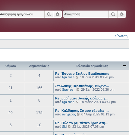
Αναζήτηση
Ειδική αναζήτηση
Αναζήτησ
Ειδικ
Σύνδεση
Θέματα
Δημοσιεύσεις
Τελευταία δημοσίευση
Re: Έφυγε ο Στέλιος Βαμβακάρης
2
4
Π
από
liga rosa
18 Ιουν 2019 03:20 pm
ρ
ο
Στελλάκης Περπινιάδης- Βυζαντ…
21
166
β
Π
από
Stavros_
29 Σεπ 2022 08:36 pm
ο
ρ
λ
ο
Re: μαθήματα λαϊκής κιθάρας γ…
ή
1
8
β
Π
από
liga rosa
18 Μάιος 2021 03:44 pm
τ
ο
ρ
η
λ
ο
ς
Re: Καλδάρας, Συ μου χάραξες …
ή
40
175
β
τ
Π
από
ανήξερος
07 Απρ 2025 01:13 pm
τ
ο
ε
ρ
η
λ
λ
ο
ς
Re: Πώς το ρεμπέτικο ήρθε στη…
ή
ε
6
10
β
τ
Π
από
Sid
23 Ιαν 2025 07:05 pm
τ
υ
ο
ε
ρ
η
τ
λ
λ
ο
ς
α