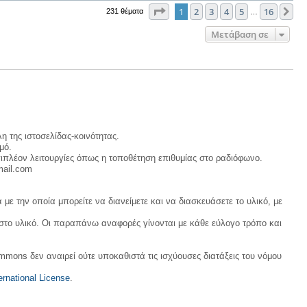
Σελίδα
1
από
16
1
2
3
4
5
16
Επ
231 θέματα
…
Μετάβαση σε
η της ιστοσελίδας-κοινότητας.
μό.
ιπλέον λειτουργίες όπως η τοποθέτηση επιθυμίας στο ραδιόφωνο.
mail.com
με την οποία μπορείτε να διανείμετε και να διασκευάσετε το υλικό, με
 στο υλικό. Οι παραπάνω αναφορές γίνονται με κάθε εύλογο τρόπο και
ommons δεν αναιρεί ούτε υποκαθιστά τις ισχύουσες διατάξεις του νόμου
rnational License
.