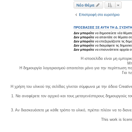
Νέο Θέμα
Επιστροφή στο ευρετήριο
ΠΡΟΣΒΆΣΕΙΣ ΣΕ ΑΥΤΉ ΤΗ Δ. ΣΥΖΉΤ
Δεν μπορείτε
να δημοσιεύετε νέα θέματα
Δεν μπορείτε
να απαντάτε σε θέματα σε
Δεν μπορείτε
να επεξεργάζεστε τις δημο
Δεν μπορείτε
να διαγράφετε τις δημοσιε
Δεν μπορείτε
να επισυνάπτετε αρχεία σ
Η ιστοσελίδα είναι μη εμπορι
Μπ
Η δημιουργία λογαριασμού απαιτείται μόνο για την περίπτωση π
Για τυχ
Η χρήση του υλικού της σελίδας γίνεται σύμφωνα με την άδεια Creativ
1. Να αναφέρετε τον αρχικό και τους μεταγενέστερους δημιουργούς τ
3. Αν διασκευάσετε με κάθε τρόπο το υλικό, πρέπει πλέον να το διανε
This work is lice