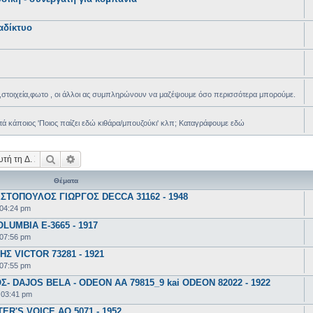
αδίκτυο
,στοιχεία,φωτο , οι άλλοι ας συμπληρώνουν να μαζέψουμε όσο περισσότερα μπορούμε.
ά κάποιος 'Ποιος παίζει εδώ κιθάρα/μπουζούκι' κλπ; Καταγράφουμε εδώ
Αναζήτηση
Ειδική αναζήτηση
Θέματα
ΣΤΟΠΟΥΛΟΣ ΓΙΩΡΓΟΣ DECCA 31162 - 1948
 04:24 pm
UMBIA E-3665 - 1917
 07:56 pm
 VICTOR 73281 - 1921
 07:55 pm
 DAJOS BELA - ODEON AA 79815_9 kai ODEON 82022 - 1922
 03:41 pm
R'S VOICE AO 5071 - 1952