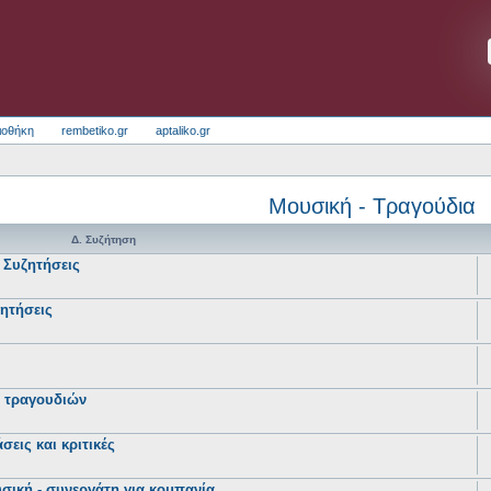
ιοθήκη
rembetiko.gr
aptaliko.gr
Μουσική - Τραγούδια
Δ. Συζήτηση
 Συζητήσεις
ζητήσεις
- τραγουδιών
σεις και κριτικές
σική - συνεργάτη για κομπανία