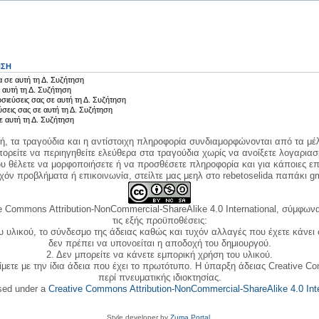
ΗΣΗ
 σε αυτή τη Δ. Συζήτηση
 αυτή τη Δ. Συζήτηση
σιεύσεις σας σε αυτή τη Δ. Συζήτηση
ύσεις σας σε αυτή τη Δ. Συζήτηση
ε αυτή τη Δ. Συζήτηση
κή, τα τραγούδια και η αντίστοιχη πληροφορία συνδιαμορφώνονται από τα μέλ
ορείτε να περιηγηθείτε ελεύθερα στα τραγούδια χωρίς να ανοίξετε λογαριασ
ου θέλετε να μορφοποιήσετε ή να προσθέσετε πληροφορία και για κάποιες επ
όν προβλήματα ή επικοινωνία, στείλτε μας μεηλ στο rebetoselida παπάκι g
e Commons Attribution-NonCommercial-ShareAlike 4.0 International, σύμφωνα 
τις εξής προϋποθέσεις:
ου υλικού, το σύνδεσμο της άδειας καθώς και τυχόν αλλαγές που έχετε κάνει
δεν πρέπει να υπονοείται η αποδοχή του δημιουργού.
2. Δεν μπορείτε να κάνετε εμπορική χρήση του υλικού.
ίμετε με την ίδια άδεια που έχει το πρωτότυπο. Η ύπαρξη άδειας Creative C
περί πνευματικής ιδιοκτησίας.
nsed under a
Creative Commons Attribution-NonCommercial-ShareAlike 4.0 Inte
Style developer by
Zuma Portal
,