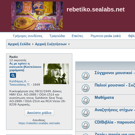
rebetiko.sealabs.net
Γρήγορες συνδέσεις
Τραγούδια
Ετικέτες
Ρεμπετο-pedia (wiki)
Βιβλ
Αρχική Σελίδα
Αρχική Συζητήσεων
Radio
12 ακροατές
Ας με κρίνει η
κοινωνία (Κοντεύουνε
χαράματα)
Σύγχρονοι μουσικοί -
pageview
Καλδάρας Α.
-
Τσαουσάκης Π.
- 1949
Παλιοί μουσικοί - Συ
Κυκλοφόρησε στις 08/11/1949. Δίσκος
HMV Ελλ. AO-2886 / OGA-1514 και
Μαθήματα
ανατύπωση στους Sahibinin Sesi Τουρ.
AO-2886 / OGA-1514 και RCA Victor 26-
8239 Αμερικής.
Αναζητήσεις στίχων 
Απευθείας:
CD/Βιβλία - παρουσιά
https://rebetiko.sealabs.net/radio
Ζητάω παρέα για μου