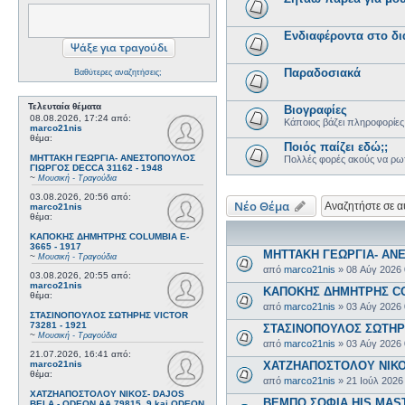
Ενδιαφέροντα στο δι
Παραδοσιακά
Βαθύτερες αναζητήσεις;
Τελευταία θέματα
Βιογραφίες
08.08.2026, 17:24
από:
Kάποιος βάζει πληροφορίες
marco21nis
θέμα:
Ποιός παίζει εδώ;;
ΜΗΤΤΑΚΗ ΓΕΩΡΓΙΑ- ΑΝΕΣΤΟΠΟΥΛΟΣ
Πολλές φορές ακούς να ρωτ
ΓΙΩΡΓΟΣ DECCA 31162 - 1948
~
Μουσική - Τραγούδια
03.08.2026, 20:56
από:
Νέο Θέμα
marco21nis
θέμα:
ΚΑΠΟΚΗΣ ΔΗΜΗΤΡΗΣ COLUMBIA E-
3665 - 1917
ΜΗΤΤΑΚΗ ΓΕΩΡΓΙΑ- ΑΝΕ
~
Μουσική - Τραγούδια
από
marco21nis
»
08 Αύγ 2026
03.08.2026, 20:55
από:
marco21nis
ΚΑΠΟΚΗΣ ΔΗΜΗΤΡΗΣ COL
θέμα:
από
marco21nis
»
03 Αύγ 2026
ΣΤΑΣΙΝΟΠΟΥΛΟΣ ΣΩΤΗΡΗΣ VICTOR
73281 - 1921
ΣΤΑΣΙΝΟΠΟΥΛΟΣ ΣΩΤΗΡΗΣ
~
Μουσική - Τραγούδια
από
marco21nis
»
03 Αύγ 2026
21.07.2026, 16:41
από:
marco21nis
ΧΑΤΖΗΑΠΟΣΤΟΛΟΥ ΝΙΚΟΣ-
θέμα:
από
marco21nis
»
21 Ιούλ 2026
ΧΑΤΖΗΑΠΟΣΤΟΛΟΥ ΝΙΚΟΣ- DAJOS
ΒΕΜΠΟ ΣΟΦΙΑ HIS MASTE
BELA - ODEON AA 79815_9 kai ODEON