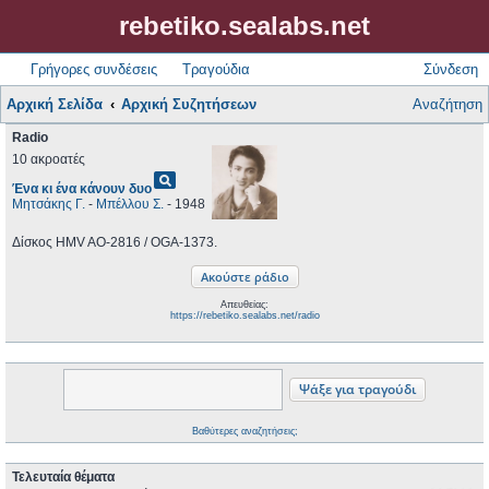
rebetiko.sealabs.net
Γρήγορες συνδέσεις
Τραγούδια
Σύνδεση
Αρχική Σελίδα
Αρχική Συζητήσεων
Αναζήτηση
Radio
10 ακροατές
pageview
Ένα κι ένα κάνουν δυο
Μητσάκης Γ.
-
Μπέλλου Σ.
- 1948
Δίσκος HMV AO-2816 / OGA-1373.
Απευθείας:
https://rebetiko.sealabs.net/radio
Βαθύτερες αναζητήσεις;
Τελευταία θέματα