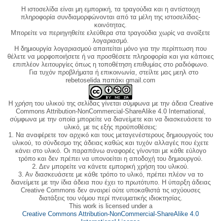
Η ιστοσελίδα είναι μη εμπορική, τα τραγούδια και η αντίστοιχη
πληροφορία συνδιαμορφώνονται από τα μέλη της ιστοσελίδας-
κοινότητας.
Μπορείτε να περιηγηθείτε ελεύθερα στα τραγούδια χωρίς να ανοίξετε
λογαριασμό.
Η δημιουργία λογαριασμού απαιτείται μόνο για την περίπτωση που
θέλετε να μορφοποιήσετε ή να προσθέσετε πληροφορία και για κάποιες
επιπλέον λειτουργίες όπως η τοποθέτηση επιθυμίας στο ραδιόφωνο.
Για τυχόν προβλήματα ή επικοινωνία, στείλτε μας μεηλ στο
rebetoselida παπάκι gmail.com
Η χρήση του υλικού της σελίδας γίνεται σύμφωνα με την άδεια Creative
Commons Attribution-NonCommercial-ShareAlike 4.0 International,
σύμφωνα με την οποία μπορείτε να διανείμετε και να διασκευάσετε το
υλικό, με τις εξής προϋποθέσεις:
1. Να αναφέρετε τον αρχικό και τους μεταγενέστερους δημιουργούς του
υλικού, το σύνδεσμο της άδειας καθώς και τυχόν αλλαγές που έχετε
κάνει στο υλικό. Οι παραπάνω αναφορές γίνονται με κάθε εύλογο
τρόπο και δεν πρέπει να υπονοείται η αποδοχή του δημιουργού.
2. Δεν μπορείτε να κάνετε εμπορική χρήση του υλικού.
3. Αν διασκευάσετε με κάθε τρόπο το υλικό, πρέπει πλέον να το
διανείμετε με την ίδια άδεια που έχει το πρωτότυπο. Η ύπαρξη άδειας
Creative Commons δεν αναιρεί ούτε υποκαθιστά τις ισχύουσες
διατάξεις του νόμου περί πνευματικής ιδιοκτησίας.
This work is licensed under a
Creative Commons Attribution-NonCommercial-ShareAlike 4.0