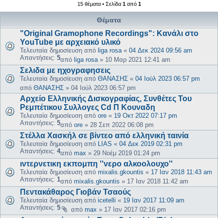
15 θέματα • Σελίδα
1
από
1
Θέματα
"Original Gramophone Recordings": Κανάλι στο
YouTube με αρχειακό υλικό
Τελευταία δημοσίευση από
liga rosa
«
04 Δεκ 2024 09:56 am
Απαντήσεις:
5
από
liga rosa
»
10 Μαρ 2021 12:41 am
Σελιδα με ηχογραφησεις
Τελευταία δημοσίευση από
ΘΑΝΑΣΗΣ
«
04 Ιούλ 2023 06:57 pm
από
ΘΑΝΑΣΗΣ
»
04 Ιούλ 2023 06:57 pm
Αρχείο Ελληνικής Δισκογραφίας, Συνθέτες Του
Ρεμπέτικου Συλλογες Cd Π Κουναδη
Τελευταία δημοσίευση από
ore
«
19 Οκτ 2022 07:17 pm
Απαντήσεις:
5
από
ore
»
28 Σεπ 2022 06:08 pm
Στέλλα Χασκήλ σε βίντεο από ελληνική ταινία
Τελευταία δημοσίευση από
LIAS
«
04 Δεκ 2019 02:31 pm
Απαντήσεις:
4
από
max
»
29 Νοέμ 2019 01:24 pm
ιντερνετικη εκπομπη ''νερο αλκοολουχο''
Τελευταία δημοσίευση από
mixalis.gkountis
«
17 Ιαν 2018 11:43 am
Απαντήσεις:
1
από
mixalis.gkountis
»
17 Ιαν 2018 11:42 am
Πεντακάθαρος Γιοβάν Τσαούς
Τελευταία δημοσίευση από
icetelli
«
19 Ιαν 2017 11:09 am
Απαντήσεις:
5
από
max
»
17 Ιαν 2017 02:16 pm