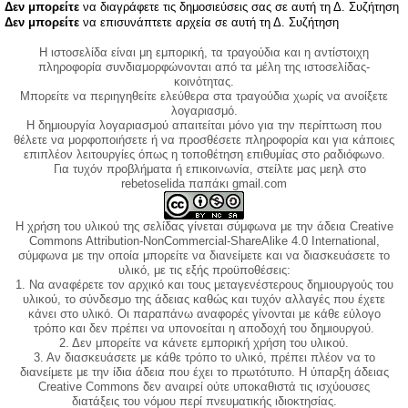
Δεν μπορείτε
να διαγράφετε τις δημοσιεύσεις σας σε αυτή τη Δ. Συζήτηση
Δεν μπορείτε
να επισυνάπτετε αρχεία σε αυτή τη Δ. Συζήτηση
Η ιστοσελίδα είναι μη εμπορική, τα τραγούδια και η αντίστοιχη
πληροφορία συνδιαμορφώνονται από τα μέλη της ιστοσελίδας-
κοινότητας.
Μπορείτε να περιηγηθείτε ελεύθερα στα τραγούδια χωρίς να ανοίξετε
λογαριασμό.
Η δημιουργία λογαριασμού απαιτείται μόνο για την περίπτωση που
θέλετε να μορφοποιήσετε ή να προσθέσετε πληροφορία και για κάποιες
επιπλέον λειτουργίες όπως η τοποθέτηση επιθυμίας στο ραδιόφωνο.
Για τυχόν προβλήματα ή επικοινωνία, στείλτε μας μεηλ στο
rebetoselida παπάκι gmail.com
Η χρήση του υλικού της σελίδας γίνεται σύμφωνα με την άδεια Creative
Commons Attribution-NonCommercial-ShareAlike 4.0 International,
σύμφωνα με την οποία μπορείτε να διανείμετε και να διασκευάσετε το
υλικό, με τις εξής προϋποθέσεις:
1. Να αναφέρετε τον αρχικό και τους μεταγενέστερους δημιουργούς του
υλικού, το σύνδεσμο της άδειας καθώς και τυχόν αλλαγές που έχετε
κάνει στο υλικό. Οι παραπάνω αναφορές γίνονται με κάθε εύλογο
τρόπο και δεν πρέπει να υπονοείται η αποδοχή του δημιουργού.
2. Δεν μπορείτε να κάνετε εμπορική χρήση του υλικού.
3. Αν διασκευάσετε με κάθε τρόπο το υλικό, πρέπει πλέον να το
διανείμετε με την ίδια άδεια που έχει το πρωτότυπο. Η ύπαρξη άδειας
Creative Commons δεν αναιρεί ούτε υποκαθιστά τις ισχύουσες
διατάξεις του νόμου περί πνευματικής ιδιοκτησίας.