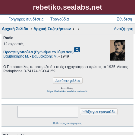
rebetiko.sealabs.net
Γρήγορες συνδέσεις
Τραγούδια
Σύνδεση
Αρχική Σελίδα
Αρχική Συζητήσεων
Αναζήτηση
Radio
12 ακροατές
pageview
Προσφυγοπούλα (Εγώ είμαι το θύμα σου)
Βαμβακάρης Μ.
-
Βαμβακάρης Μ.
- 1949
Ο Πετρόπουλος υποστηρίζει ότι το έχει ηχογράφησει πρώτος το 1935. Δίσκος
Parlophone B-74174 / GO-4159.
Απευθείας:
https://rebetiko.sealabs.net/radio
Βαθύτερες αναζητήσεις;