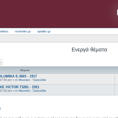
ιοθήκη
rembetiko.gr
aptaliko.gr
Ενεργά θέματα
ζήτηση
Ειδική αναζήτηση
Θέματα
UMBIA E-3665 - 1917
 07:56 pm
» σε
Μουσική - Τραγούδια
 VICTOR 73281 - 1921
 07:55 pm
» σε
Μουσική - Τραγούδια
η