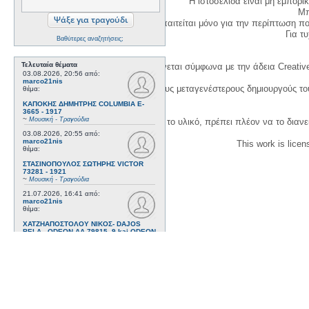
Η ιστοσελίδα είναι μη εμπορι
Μπ
Η δημιουργία λογαριασμού απαιτείται μόνο για την περίπτωση π
Για τυχ
Βαθύτερες αναζητήσεις;
Τελευταία θέματα
Η χρήση του υλικού της σελίδας γίνεται σύμφωνα με την άδεια Creativ
03.08.2026, 20:56
από:
marco21nis
1. Να αναφέρετε τον αρχικό και τους μεταγενέστερους δημιουργούς τ
θέμα:
ΚΑΠΟΚΗΣ ΔΗΜΗΤΡΗΣ COLUMBIA E-
3665 - 1917
~
Μουσική - Τραγούδια
3. Αν διασκευάσετε με κάθε τρόπο το υλικό, πρέπει πλέον να το διανε
03.08.2026, 20:55
από:
marco21nis
This work is lice
θέμα:
ΣΤΑΣΙΝΟΠΟΥΛΟΣ ΣΩΤΗΡΗΣ VICTOR
73281 - 1921
~
Μουσική - Τραγούδια
21.07.2026, 16:41
από:
marco21nis
θέμα:
ΧΑΤΖΗΑΠΟΣΤΟΛΟΥ ΝΙΚΟΣ- DAJOS
BELA - ODEON AA 79815_9 kai ODEON
82022 - 1922
~
Μουσική - Τραγούδια
17.07.2026, 17:44
από:
marco21nis
θέμα:
ΒΕΜΠΟ ΣΟΦΙΑ HIS MASTER'S VOICE
AO 5071 - 1952
~
Μουσική - Τραγούδια