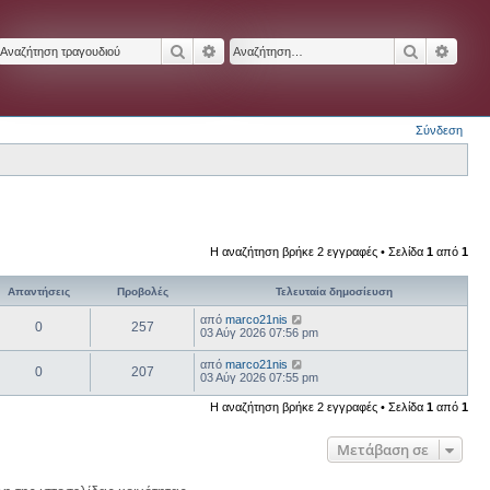
Αναζήτηση
Ειδική αναζήτηση
Αναζήτησ
Ειδικ
Σύνδεση
Η αναζήτηση βρήκε 2 εγγραφές • Σελίδα
1
από
1
Απαντήσεις
Προβολές
Τελευταία δημοσίευση
από
marco21nis
0
257
03 Αύγ 2026 07:56 pm
από
marco21nis
0
207
03 Αύγ 2026 07:55 pm
Η αναζήτηση βρήκε 2 εγγραφές • Σελίδα
1
από
1
Μετάβαση σε