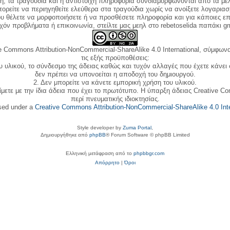
κή, τα τραγούδια και η αντίστοιχη πληροφορία συνδιαμορφώνονται από τα μέλ
ορείτε να περιηγηθείτε ελεύθερα στα τραγούδια χωρίς να ανοίξετε λογαριασ
ου θέλετε να μορφοποιήσετε ή να προσθέσετε πληροφορία και για κάποιες επ
όν προβλήματα ή επικοινωνία, στείλτε μας μεηλ στο rebetoselida παπάκι g
e Commons Attribution-NonCommercial-ShareAlike 4.0 International, σύμφωνα 
τις εξής προϋποθέσεις:
ου υλικού, το σύνδεσμο της άδειας καθώς και τυχόν αλλαγές που έχετε κάνει
δεν πρέπει να υπονοείται η αποδοχή του δημιουργού.
2. Δεν μπορείτε να κάνετε εμπορική χρήση του υλικού.
ίμετε με την ίδια άδεια που έχει το πρωτότυπο. Η ύπαρξη άδειας Creative C
περί πνευματικής ιδιοκτησίας.
nsed under a
Creative Commons Attribution-NonCommercial-ShareAlike 4.0 Inte
Style developer by
Zuma Portal
,
Δημιουργήθηκε από
phpBB
® Forum Software © phpBB Limited
Ελληνική μετάφραση από το
phpbbgr.com
Απόρρητο
|
Όροι