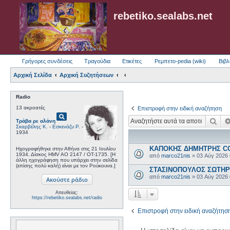
rebetiko.sealabs.net
Γρήγορες συνδέσεις
Τραγούδια
Ετικέτες
Ρεμπετο-pedia (wiki)
Βιβλ
Αρχική Σελίδα
Αρχική Συζητήσεων
Radio
13 ακροατές
Επιστροφή στην ειδική αναζήτηση
pageview
Ανα
Τράβα ρε αλάνη
Σκαρβέλης Κ.
-
Εσκενάζυ Ρ.
-
1934
ΚΑΠΟΚΗΣ ΔΗΜΗΤΡΗΣ COL
Ηχογραφήθηκε στην Αθήνα στις 21 Ιουλίου
1934. Δίσκος HMV AO 2147 / OT-1735. [Η
από
marco21nis
»
03 Αύγ 2026
άλλη ηχογράφηση που υπάρχει στην σελίδα
(επίσης πολύ καλή) είναι με τον Ρούκουνα.]
ΣΤΑΣΙΝΟΠΟΥΛΟΣ ΣΩΤΗΡΗΣ
από
marco21nis
»
03 Αύγ 2026
Απευθείας:
https://rebetiko.sealabs.net/radio
Επιστροφή στην ειδική αναζήτησ