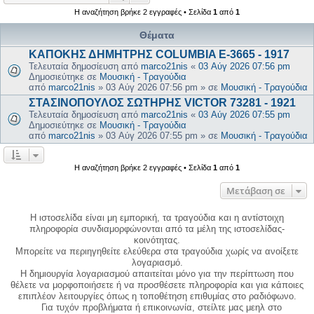
Η αναζήτηση βρήκε 2 εγγραφές • Σελίδα
1
από
1
Θέματα
ΚΑΠΟΚΗΣ ΔΗΜΗΤΡΗΣ COLUMBIA E-3665 - 1917
Τελευταία δημοσίευση από
marco21nis
«
03 Αύγ 2026 07:56 pm
Δημοσιεύτηκε σε
Μουσική - Τραγούδια
από
marco21nis
»
03 Αύγ 2026 07:56 pm
» σε
Μουσική - Τραγούδια
ΣΤΑΣΙΝΟΠΟΥΛΟΣ ΣΩΤΗΡΗΣ VICTOR 73281 - 1921
Τελευταία δημοσίευση από
marco21nis
«
03 Αύγ 2026 07:55 pm
Δημοσιεύτηκε σε
Μουσική - Τραγούδια
από
marco21nis
»
03 Αύγ 2026 07:55 pm
» σε
Μουσική - Τραγούδια
Η αναζήτηση βρήκε 2 εγγραφές • Σελίδα
1
από
1
Μετάβαση σε
Η ιστοσελίδα είναι μη εμπορική, τα τραγούδια και η αντίστοιχη
πληροφορία συνδιαμορφώνονται από τα μέλη της ιστοσελίδας-
κοινότητας.
Μπορείτε να περιηγηθείτε ελεύθερα στα τραγούδια χωρίς να ανοίξετε
λογαριασμό.
Η δημιουργία λογαριασμού απαιτείται μόνο για την περίπτωση που
θέλετε να μορφοποιήσετε ή να προσθέσετε πληροφορία και για κάποιες
επιπλέον λειτουργίες όπως η τοποθέτηση επιθυμίας στο ραδιόφωνο.
Για τυχόν προβλήματα ή επικοινωνία, στείλτε μας μεηλ στο