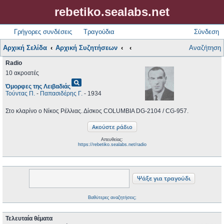
rebetiko.sealabs.net
Γρήγορες συνδέσεις
Τραγούδια
Σύνδεση
Αρχική Σελίδα
Αρχική Συζητήσεων
Αναζήτηση
Radio
10 ακροατές
pageview
Όμορφες της Λειβαδιάς
Τούντας Π.
-
Παπασιδέρης Γ.
- 1934
Στο κλαρίνο ο Νίκος Ρέλλιας. Δίσκος COLUMBIA DG-2104 / CG-957.
Απευθείας:
https://rebetiko.sealabs.net/radio
Βαθύτερες αναζητήσεις;
Τελευταία θέματα