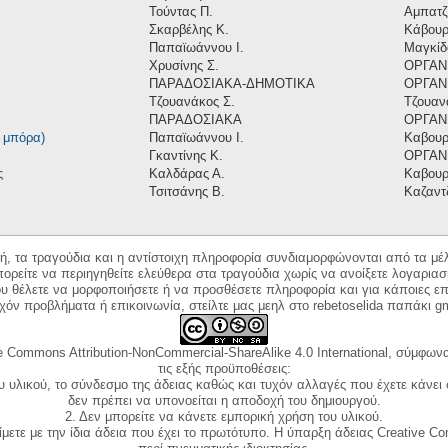
Τούντας Π.
Αμπατζή
Σκαρβέλης Κ.
Κάβουρ
Παπαϊωάννου Ι.
Μαγκίδ
Χρυσίνης Σ.
ΟΡΓΑΝ
ΠΑΡΑΔΟΣΙΑΚΑ-ΔΗΜΟΤΙΚΑ
ΟΡΓΑΝ
Τζουανάκος Σ.
Τζουαν
ΠΑΡΑΔΟΣΙΑΚΑ
ΟΡΓΑΝ
 μπόρα)
Παπαϊωάννου Ι.
Καβουρ
Γκαντίνης Κ.
ΟΡΓΑΝ
ς
Καλδάρας Α.
Καβουρ
Τσιτσάνης Β.
Καζαντζ
κή, τα τραγούδια και η αντίστοιχη πληροφορία συνδιαμορφώνονται από τα μέλ
ορείτε να περιηγηθείτε ελεύθερα στα τραγούδια χωρίς να ανοίξετε λογαριασ
ου θέλετε να μορφοποιήσετε ή να προσθέσετε πληροφορία και για κάποιες επ
όν προβλήματα ή επικοινωνία, στείλτε μας μεηλ στο rebetoselida παπάκι g
e Commons Attribution-NonCommercial-ShareAlike 4.0 International, σύμφωνα 
τις εξής προϋποθέσεις:
ου υλικού, το σύνδεσμο της άδειας καθώς και τυχόν αλλαγές που έχετε κάνει
δεν πρέπει να υπονοείται η αποδοχή του δημιουργού.
2. Δεν μπορείτε να κάνετε εμπορική χρήση του υλικού.
ίμετε με την ίδια άδεια που έχει το πρωτότυπο. Η ύπαρξη άδειας Creative C