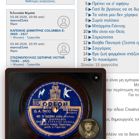
Βαθύτερες αναζητήσεις;
5
▶
Πρέπει να σ' αφήσω
6
▶
Γιατί δε βγαίνεις να σε δω
Τελευταία θέματα
7
▶
Τα νιάτα μου δεν χάρηκα
03.08.2026, 20:56
από:
8
▶
Συρτό πολίτικο
marco21nis
θέμα:
9
▶
Μπάρμπα-Γιάννης
ΚΑΠΟΚΗΣ ΔΗΜΗΤΡΗΣ COLUMBIA E-
10
▶
Μα είναι και Θεός
3665 - 1917
11
▶
Σαμιώτισσα
~
Μουσική - Τραγούδια
12
▶
Βοήθα Παναγιά (Ξεσπά η
03.08.2026, 20:55
από:
marco21nis
13
▶
Σαγγάριος
θέμα:
14
▶
Βρε ζωή φαρμάκια στάζει
ΣΤΑΣΙΝΟΠΟΥΛΟΣ ΣΩΤΗΡΗΣ VICTOR
15
▶
Το πουκάμισο
73281 - 1921
~
Σύνολο: 15 τραγούδια
Μουσική - Τραγούδια
21.07.2026, 16:41
από:
marco21nis
✕
θέμα:
Η ιστοσελίδα είναι μη εμπορι
Μπ
ΧΑΤΖΗΑΠΟΣΤΟΛΟΥ ΝΙΚΟΣ- DAJOS
BELA - ODEON AA 79815_9 kai ODEON
Η δημιουργία λογαριασμού απαιτείται μόνο για την περίπτωση π
82022 - 1922
Για τυχ
~
Μουσική - Τραγούδια
17.07.2026, 17:44
από:
marco21nis
θέμα:
Η χρήση του υλικού της σελίδας γίνεται σύμφωνα με την άδεια Creativ
ΒΕΜΠΟ ΣΟΦΙΑ HIS MASTER'S VOICE
AO 5071 - 1952
1. Να αναφέρετε τον αρχικό και τους μεταγενέστερους δημιουργούς τ
~
Μουσική - Τραγούδια
08.07.2026, 16:32
από:
marco21nis
3. Αν διασκευάσετε με κάθε τρόπο το υλικό, πρέπει πλέον να το διανε
θέμα: