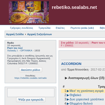
rebetiko.sealabs.net
Γρήγορες συνδέσεις
Τραγούδια
Ετικέτες
Ρεμπετο-pedia (wiki)
Βιβλ
Αρχική Σελίδα
Αρχική Συζητήσεων
Στο ράδιο:
10 ακροατές
::
Ραστ του τ
Radio
10 ακροατές
F / 206602.
Ραστ του τεκέ
Χαλικιάς Ι.
-
ΟΡΓΑΝΙΚΑ
- 1933
Στο μπουζούκι ο συνθέτης (γνωστός και ως
Γρηγορίου ή Jack Gregory Αμερικανιστί).
Ηχογράφηση στη Νέα Υόρκη. Δίσκος
Columbia 56327-F / 206602.
ACCORDION
από
Έμμα Ντουσάκη
· 2017-02-2
Απευθείας:
▶ Αναπαραγωγή όλων (15)
https://rebetiko.sealabs.net/radio
#
Τραγ
1
▶
Μεσ' τη χασάπικη αγορά
2
▶
Θηβαϊκό
3
▶
Δυο χορευτικά χασάπικα
4
▶
Θλιμμένο δειλινό