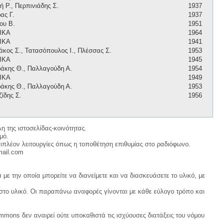
 Ρ., Περπινιάδης Σ.
1937
ας Γ.
1937
ου Β.
1951
ΙΚΑ
1964
ΙΚΑ
1941
άκος Σ., Τατασόπουλος Ι., Πλέσσας Σ.
1953
ΙΚΑ
1945
άκης Θ., Παλλαγούδη Α.
1954
ΙΚΑ
1949
άκης Θ., Παλλαγούδη Α.
1953
ίδης Σ.
1956
η της ιστοσελίδας-κοινότητας.
μό.
ιπλέον λειτουργίες όπως η τοποθέτηση επιθυμίας στο ραδιόφωνο.
mail.com
με την οποία μπορείτε να διανείμετε και να διασκευάσετε το υλικό, με
 στο υλικό. Οι παραπάνω αναφορές γίνονται με κάθε εύλογο τρόπο και
ommons δεν αναιρεί ούτε υποκαθιστά τις ισχύουσες διατάξεις του νόμου