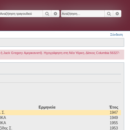
Αναζήτηση
Ειδική αναζήτηση
Αναζήτησ
Ειδικ
Σύνδεση
ου ή Jack Gregory Αμερικανιστί). Ηχογράφηση στη Νέα Υόρκη. Δίσκος Columbia 56327-
Ερμηνεία
Έτος
 Σ.
1947
ΙΚΑ
1949
ΙΚΑ
1955
ίδης Σ.
1953