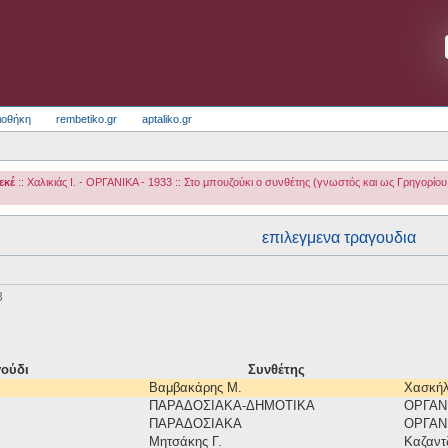
ιοθήκη
rembetiko.gr
aptaliko.gr
εκέ
:: Χαλικιάς Ι. - ΟΡΓΑΝΙΚΑ - 1933 :: Στο μπουζούκι ο συνθέτης (γνωστός και ως Γρηγορί
επιλεγμενα τραγουδια
3
ούδι
Συνθέτης
Βαμβακάρης Μ.
Χασκήλ
ΠΑΡΑΔΟΣΙΑΚΑ-ΔΗΜΟΤΙΚΑ
ΟΡΓΑΝ
ΠΑΡΑΔΟΣΙΑΚΑ
ΟΡΓΑΝ
Μητσάκης Γ.
Καζαντζ