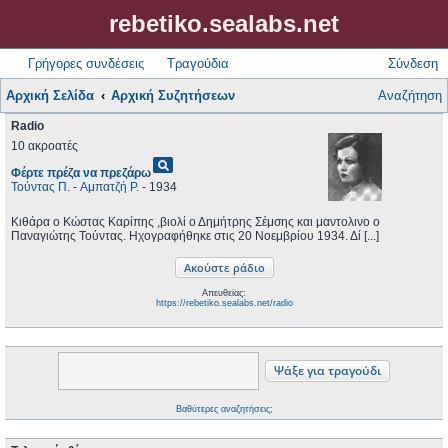
rebetiko.sealabs.net
Γρήγορες συνδέσεις
Τραγούδια
Σύνδεση
Αρχική Σελίδα
Αρχική Συζητήσεων
Αναζήτηση
Radio
10 ακροατές
pageview
Φέρτε πρέζα να πρεζάρω
Τούντας Π.
-
Αμπατζή Ρ.
- 1934
Κιθάρα ο Κώστας Καρίπης ,βιολί ο Δημήτρης Σέμσης και μαντολινο ο
Παναγιώτης Τούντας. Ηχογραφήθηκε στις 20 Νοεμβρίου 1934. Δί [...]
Απευθείας:
https://rebetiko.sealabs.net/radio
Βαθύτερες αναζητήσεις;