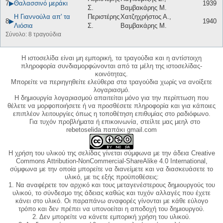
7
▶
Θαλασσινό μεράκι
1939
Σ.
Βαμβακάρης Μ.
Η Γιαννούλα απ' τα
Περιστέρης
Χατζηχρήστος Α.,
8
▶
1940
Λιόσια
Σ.
Βαμβακάρης Μ.
Σύνολο: 8 τραγούδια
Η ιστοσελίδα είναι μη εμπορική, τα τραγούδια και η αντίστοιχη
πληροφορία συνδιαμορφώνονται από τα μέλη της ιστοσελίδας-
κοινότητας.
Μπορείτε να περιηγηθείτε ελεύθερα στα τραγούδια χωρίς να ανοίξετε
λογαριασμό.
Η δημιουργία λογαριασμού απαιτείται μόνο για την περίπτωση που
θέλετε να μορφοποιήσετε ή να προσθέσετε πληροφορία και για κάποιες
επιπλέον λειτουργίες όπως η τοποθέτηση επιθυμίας στο ραδιόφωνο.
Για τυχόν προβλήματα ή επικοινωνία, στείλτε μας μεηλ στο
rebetoselida παπάκι gmail.com
Η χρήση του υλικού της σελίδας γίνεται σύμφωνα με την άδεια Creative
Commons Attribution-NonCommercial-ShareAlike 4.0 International,
σύμφωνα με την οποία μπορείτε να διανείμετε και να διασκευάσετε το
υλικό, με τις εξής προϋποθέσεις:
1. Να αναφέρετε τον αρχικό και τους μεταγενέστερους δημιουργούς του
υλικού, το σύνδεσμο της άδειας καθώς και τυχόν αλλαγές που έχετε
κάνει στο υλικό. Οι παραπάνω αναφορές γίνονται με κάθε εύλογο
τρόπο και δεν πρέπει να υπονοείται η αποδοχή του δημιουργού.
2. Δεν μπορείτε να κάνετε εμπορική χρήση του υλικού.