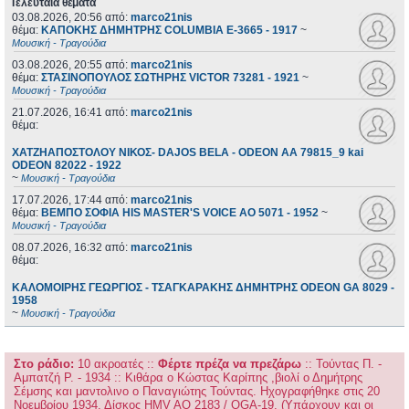
Τελευταία θέματα
03.08.2026, 20:56
από:
marco21nis
θέμα:
ΚΑΠΟΚΗΣ ΔΗΜΗΤΡΗΣ COLUMBIA E-3665 - 1917
~
Μουσική - Τραγούδια
03.08.2026, 20:55
από:
marco21nis
θέμα:
ΣΤΑΣΙΝΟΠΟΥΛΟΣ ΣΩΤΗΡΗΣ VICTOR 73281 - 1921
~
Μουσική - Τραγούδια
21.07.2026, 16:41
από:
marco21nis
θέμα:
ΧΑΤΖΗΑΠΟΣΤΟΛΟΥ ΝΙΚΟΣ- DAJOS BELA - ODEON AA 79815_9 kai
ODEON 82022 - 1922
~
Μουσική - Τραγούδια
17.07.2026, 17:44
από:
marco21nis
θέμα:
ΒΕΜΠΟ ΣΟΦΙΑ HIS MASTER'S VOICE AO 5071 - 1952
~
Μουσική - Τραγούδια
08.07.2026, 16:32
από:
marco21nis
θέμα:
ΚΑΛΟΜΟΙΡΗΣ ΓΕΩΡΓΙΟΣ - ΤΣΑΓΚΑΡΑΚΗΣ ΔΗΜΗΤΡΗΣ ODEON GA 8029 -
1958
~
Μουσική - Τραγούδια
Στο ράδιο:
10 ακροατές
::
Φέρτε πρέζα να πρεζάρω
:: Τούντας Π. -
Αμπατζή Ρ. - 1934 :: Κιθάρα ο Κώστας Καρίπης ,βιολί ο Δημήτρης
Σέμσης και μαντολινο ο Παναγιώτης Τούντας. Ηχογραφήθηκε στις 20
Νοεμβρίου 1934. Δίσκος HMV AO 2183 / OGA-19. (Υπάρχουν και οι