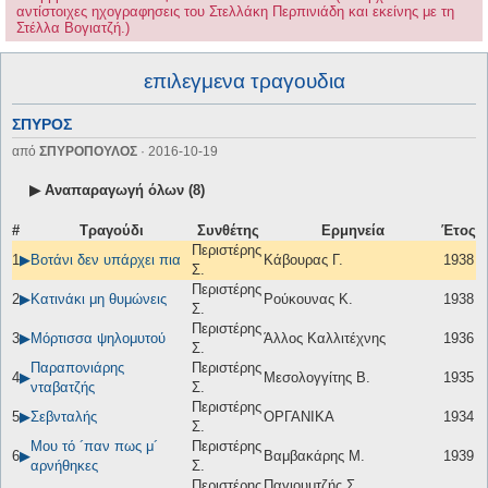
αντίστοιχες ηχογραφησεις του Στελλάκη Περπινιάδη και εκείνης με τη
Στέλλα Βογιατζή.)
επιλεγμενα τραγουδια
ΣΠΥΡΟΣ
από
ΣΠΥΡΟΠΟΥΛΟΣ
· 2016-10-19
▶ Αναπαραγωγή όλων (8)
#
Τραγούδι
Συνθέτης
Ερμηνεία
Έτος
Περιστέρης
1
▶
Βοτάνι δεν υπάρχει πια
Κάβουρας Γ.
1938
Σ.
Περιστέρης
2
▶
Κατινάκι μη θυμώνεις
Ρούκουνας Κ.
1938
Σ.
Περιστέρης
3
▶
Μόρτισσα ψηλομυτού
Άλλος Καλλιτέχνης
1936
Σ.
Παραπονιάρης
Περιστέρης
4
▶
Μεσολογγίτης Β.
1935
νταβατζής
Σ.
Περιστέρης
5
▶
Σεβνταλής
ΟΡΓΑΝΙΚΑ
1934
Σ.
Μου τό ´παν πως μ´
Περιστέρης
6
▶
Βαμβακάρης Μ.
1939
αρνήθηκες
Σ.
Περιστέρης
Παγιουμτζής Σ.,