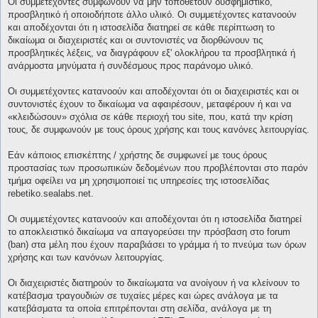
Οι συμμετέχοντες συμφωνούν να μην τοποθετούν δυσφημιστικό,
προσβλητικό ή οποιοδήποτε άλλο υλικό. Οι συμμετέχοντες κατανοούν
και αποδέχονται ότι η ιστοσελίδα διατηρεί σε κάθε περίπτωση το
δικαίωμα οι διαχειριστές και οι συντονιστές να διορθώνουν τις
προσβλητικές λέξεις, να διαγράφουν εξ' ολοκλήρου τα προσβλητικά ή
ανάρμοστα μηνύματα ή συνδέσμους προς παράνομο υλικό.
Οι συμμετέχοντες κατανοούν και αποδέχονται ότι οι διαχειριστές και οι
συντονιστές έχουν το δικαίωμα να αφαιρέσουν, μεταφέρουν ή και να
«κλειδώσουν» σχόλια σε κάθε περιοχή του site, που, κατά την κρίση
τους, δε συμφωνούν με τους όρους χρήσης και τους κανόνες λειτουργίας.
Εάν κάποιος επισκέπτης / χρήστης δε συμφωνεί με τους όρους
προστασίας των προσωπικών δεδομένων που προβλέπονται στο παρόν
τμήμα οφείλει να μη χρησιμοποιεί τις υπηρεσίες της ιστοσελίδας
rebetiko.sealabs.net.
Οι συμμετέχοντες κατανοούν και αποδέχονται ότι η ιστοσελίδα διατηρεί
το αποκλειστικό δικαίωμα να απαγορεύσει την πρόσβαση στο forum
(ban) στα μέλη που έχουν παραβιάσει το γράμμα ή το πνεύμα των όρων
χρήσης και των κανόνων λειτουργίας.
Οι διαχειριστές διατηρούν το δικαίωματα να ανοίγουν ή να κλείνουν το
κατέβασμα τραγουδιών σε τυχαίες μέρες και ώρες ανάλογα με τα
κατεβάσματα τα οποία επιτρέπονται στη σελίδα, ανάλογα με τη