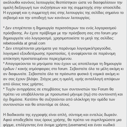
ακόλουθοι κανόνες λειτουργίας θεσπίστηκαν ώστε να διασφαλίσουν την
ομαλή διεξαγωγή των συζητήσεων και της συμμετοχής στην ιστοσελίδα.
Η εγγραφή και η συμμετοχή σας στης λειτουργίες της σελίδας σημαίνει το
σεβασμό και την αποδοχή των κανόνων λειτουργίας.
* Δεν επιτρέπεται η δημιουργία περισσότερων του ενός λογαριασμού
πρόσβασης. Αν έχετε πρόβλημα με την πρόσβαση σας στο forum μην
δημιουργείτε νέο λογαριασμό, χρησιμοποιείστε το μεηλ της σελίδας:
rebetoselida at gmail.com
* Δεν επιτρέπονται μηνύματα για παράνομο λογισμικό/τραγούδια,
λογισμικό εξουδετέρωσης προστασίας, ή αναφέρονται σε παράνομη
απόκτηση προστατευμένου περιεχόμενου.
* Απαγορεύονται τα μηνύματα που έχουν ως αποτέλεσμα τη δημιουργία
έριδων / κακής ατμόσφαιρας στο forum. Σεβαστείτε όλα τα μέλη ακόμη κι
αν διαφωνείτε. Σεβαστείτε όλα τα πρόσωπα φυσικά ή νομικά ακόμη κι
αν σας έχουν βλάψει. Στόχος μας η ομαλή, υγιής ανταλλαγή απόψεων
από όλους τους χρήστες.
* Τυχόν αντιρρήσεις σε επεμβάσεις των συντονιστών του Forum θα
πρέπει να υποβάλλονται με προσωπικό μήνυμα (πμ) στο συντονιστή και
όχι δημόσια. Κατόπιν θα συζητούνται από ολόκληρη την ομάδα των
συντονιστών και θα απαντάμε σε όλους.
Η διαδικασία της εγγραφής είναι απλή, σύντομη και εντελώς δωρεάν.
Αφού αποδεχθείτε τους όρους χρήσης, θα πρέπει να συμπληρώσετε μια
φόρμα, επιλέγοντας ένα όνομα χρήστη (username) και έναν κωδικό