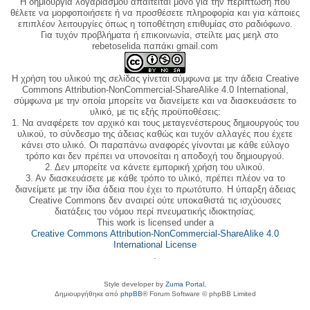
Η δημιουργία λογαριασμού απαιτείται μόνο για την περίπτωση που
θέλετε να μορφοποιήσετε ή να προσθέσετε πληροφορία και για κάποιες
επιπλέον λειτουργίες όπως η τοποθέτηση επιθυμίας στο ραδιόφωνο.
Για τυχόν προβλήματα ή επικοινωνία, στείλτε μας μεηλ στο
rebetoselida παπάκι gmail.com
Η χρήση του υλικού της σελίδας γίνεται σύμφωνα με την άδεια Creative
Commons Attribution-NonCommercial-ShareAlike 4.0 International,
σύμφωνα με την οποία μπορείτε να διανείμετε και να διασκευάσετε το
υλικό, με τις εξής προϋποθέσεις:
1. Να αναφέρετε τον αρχικό και τους μεταγενέστερους δημιουργούς του
υλικού, το σύνδεσμο της άδειας καθώς και τυχόν αλλαγές που έχετε
κάνει στο υλικό. Οι παραπάνω αναφορές γίνονται με κάθε εύλογο
τρόπο και δεν πρέπει να υπονοείται η αποδοχή του δημιουργού.
2. Δεν μπορείτε να κάνετε εμπορική χρήση του υλικού.
3. Αν διασκευάσετε με κάθε τρόπο το υλικό, πρέπει πλέον να το
διανείμετε με την ίδια άδεια που έχει το πρωτότυπο. Η ύπαρξη άδειας
Creative Commons δεν αναιρεί ούτε υποκαθιστά τις ισχύουσες
διατάξεις του νόμου περί πνευματικής ιδιοκτησίας.
This work is licensed under a
Creative Commons Attribution-NonCommercial-ShareAlike 4.0
International License
.
Style developer by
Zuma Portal
,
Δημιουργήθηκε από
phpBB
® Forum Software © phpBB Limited