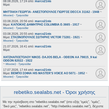
08.08.2026, 17:24
από:
marco21nis
θέμα:
ΜΗΤΤΑΚΗ ΓΕΩΡΓΙΑ- ΑΝΕΣΤΟΠΟΥΛΟΣ ΓΙΩΡΓΟΣ DECCA 31162 - 1948
~
Μουσική - Τραγούδια
03.08.2026, 20:56
από:
marco21nis
θέμα:
ΚΑΠΟΚΗΣ ΔΗΜΗΤΡΗΣ COLUMBIA E-3665 - 1917
~
Μουσική - Τραγούδια
03.08.2026, 20:55
από:
marco21nis
θέμα:
ΣΤΑΣΙΝΟΠΟΥΛΟΣ ΣΩΤΗΡΗΣ VICTOR 73281 - 1921
~
Μουσική - Τραγούδια
21.07.2026, 16:41
από:
marco21nis
θέμα:
ΧΑΤΖΗΑΠΟΣΤΟΛΟΥ ΝΙΚΟΣ- DAJOS BELA - ODEON AA 79815_9 kai
ODEON 82022 - 1922
~
Μουσική - Τραγούδια
17.07.2026, 17:44
από:
marco21nis
θέμα:
ΒΕΜΠΟ ΣΟΦΙΑ HIS MASTER'S VOICE AO 5071 - 1952
~
Μουσική - Τραγούδια
rebetiko.sealabs.net - Όροι χρήσης
Με την πρόσβαση στο “rebetiko.sealabs.net” (στο εξής “εμείς”, “εμάς”,
“δικό μας”, “rebetiko.sealabs.net”, “http://rebetiko.sealabs.net”), δέχεστε