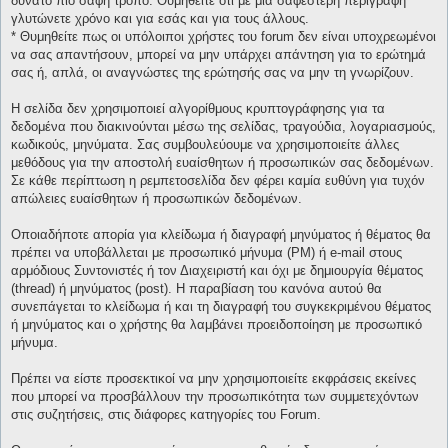
δυνατό πιο σαφή τρόπο. Θυμηθείτε ότι με μια σαφέστερη περιγραφή
γλυτώνετε χρόνο και για εσάς και για τους άλλους.
* Θυμηθείτε πως οι υπόλοιποι χρήστες του forum δεν είναι υποχρεωμένοι
να σας απαντήσουν, μπορεί να μην υπάρχει απάντηση για το ερώτημά
σας ή, απλά, οι αναγνώστες της ερώτησής σας να μην τη γνωρίζουν.
Η σελίδα δεν χρησιμοποιεί αλγορίθμους κρυπτογράφησης για τα
δεδομένα που διακινούνται μέσω της σελίδας, τραγούδια, λογαριασμούς,
κωδικούς, μηνύματα. Σας συμβουλεύουμε να χρησιμοποιείτε άλλες
μεθόδους για την αποστολή ευαίσθητων ή προσωπικών σας δεδομένων.
Σε κάθε περίπτωση η ρεμπετοσελίδα δεν φέρει καμία ευθύνη για τυχόν
απώλειες ευαίσθητων ή προσωπικών δεδομένων.
Οποιαδήποτε απορία για κλείδωμα ή διαγραφή μηνύματος ή θέματος θα
πρέπει να υποβάλλεται με προσωπικό μήνυμα (PM) ή e-mail στους
αρμόδιους Συντονιστές ή τον Διαχειριστή και όχι με δημιουργία θέματος
(thread) ή μηνύματος (post). Η παραβίαση του κανόνα αυτού θα
συνεπάγεται το κλείδωμα ή και τη διαγραφή του συγκεκριμένου θέματος
ή μηνύματος και ο χρήστης θα λαμβάνει προειδοποίηση με προσωπικό
μήνυμα.
Πρέπει να είστε προσεκτικοί να μην χρησιμοποιείτε εκφράσεις εκείνες
που μπορεί να προσβάλλουν την προσωπικότητα των συμμετεχόντων
στις συζητήσεις, στις διάφορες κατηγορίες του Forum.