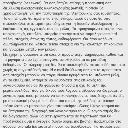
πρόσβασης (password). θα σας ζητηθεί επίσης η προσωπική σας
διεύθυνση ηλεκτρονικής αλληλογραφίας (e-mail), η οποία θα
χρησιμοποιηθεί για την πιστοποίηση της ηλεκτρονικής σας ταυτότητας.
Το e-mail αυτό θα πρέπει να είναι έγκυρο, αφού σε αυτό θα σας
σταλούν όλες οι απαραίτητες οδηγίες για τη δωρεάν ολοκλήρωση της
διαδικασίας της εγγραφής σας ως μέλος. Τα προηγούμενα στοιχεία είναι
υποχρεωτικά, επιπλέον μπορείτε προαιρετικά να συμπληρώσετε επί
πλέον στοιχεία, όπως πχ τόπος, ενδιαφέροντα. Θα ήταν καλό να
συμπληρώσετε και κάποια τέτοια στοιχεία για την καλύτερη επικοινωνία
και γνωριμία μεταξύ των μελών.
Ως χρήστης συμφωνείτε ότι όλες οι προσωπικές πληροφορίες καθώς και
τα μηνύματα που έχετε εισαγάγει αποθηκεύονται σε μια βάση
δεδομένων. Οι πληροφορίες δεν θα αποκαλυφθούν σε οποιοδήποτε τρίτο
χωρίς τη συγκατάθεσή σας. Η e-mail διεύθυνση σας και τα προσωπικά
σας στοιχεία μπορούν να παραμείνουν κρυφά από τα υπόλοιπα μέλη,
αν το επιθυμείτε. Μπορείτε να καθορίσετε στις επιλογές του
λογαριασμού σας αν θα φαίνονται δημόσια ή όχι. Τα μέλη της
ρεμπετοσελίδας, που για δικούς τους λόγους επιθυμούν να διαγραφεί ο
λογαριασμός τους, μπορούν να επικοινωνήσουν με τους διαχειριστές είτε
με προσωπικό μήνυμα είτε μέσω του e-mail της σελίδας, με τέτοιον
τρόπο ώστε να μπορεί να γίνει ταυτοποίηση μέλους / λογαριασμού και
να ζητήσουν την διαγραφή του λογαριασμού τους. Ο λογαριασμός δεν
θα διαγράφεται αλλά θα απενεργοποιείται σε περίπτωση που θα
προξενούσε αυτή η ενέργεια (λόγω δομής της βάσης), προβλήματα στο
φόρουμ, στο wiki (κατάστιχα) ή σύστημα διορθώσεων. Για παράδειγμα