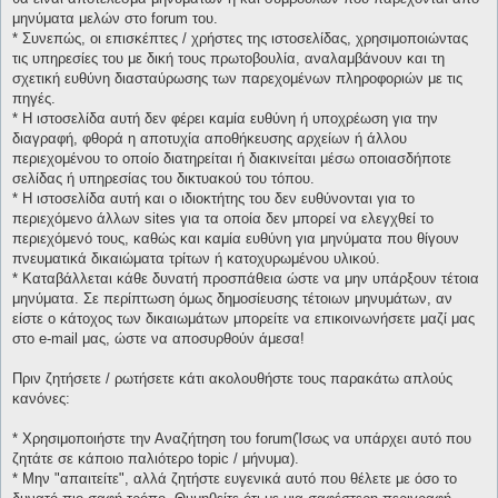
μηνύματα μελών στο forum του.
* Συνεπώς, οι επισκέπτες / χρήστες της ιστοσελίδας, χρησιμοποιώντας
τις υπηρεσίες του με δική τους πρωτοβουλία, αναλαμβάνουν και τη
σχετική ευθύνη διασταύρωσης των παρεχομένων πληροφοριών με τις
πηγές.
* H ιστοσελίδα αυτή δεν φέρει καμία ευθύνη ή υποχρέωση για την
διαγραφή, φθορά η αποτυχία αποθήκευσης αρχείων ή άλλου
περιεχομένου το οποίο διατηρείται ή διακινείται μέσω οποιασδήποτε
σελίδας ή υπηρεσίας του δικτυακού του τόπου.
* H ιστοσελίδα αυτή και ο ιδιοκτήτης του δεν ευθύνονται για το
περιεχόμενο άλλων sites για τα οποία δεν μπορεί να ελεγχθεί το
περιεχόμενό τους, καθώς και καμία ευθύνη για μηνύματα που θίγουν
πνευματικά δικαιώματα τρίτων ή κατοχυρωμένου υλικού.
* Καταβάλλεται κάθε δυνατή προσπάθεια ώστε να μην υπάρξουν τέτοια
μηνύματα. Σε περίπτωση όμως δημοσίευσης τέτοιων μηνυμάτων, αν
είστε ο κάτοχος των δικαιωμάτων μπορείτε να επικοινωνήσετε μαζί μας
στο e-mail μας, ώστε να αποσυρθούν άμεσα!
Πριν ζητήσετε / ρωτήσετε κάτι ακολουθήστε τους παρακάτω απλούς
κανόνες:
* Χρησιμοποιήστε την Αναζήτηση του forum(Ίσως να υπάρχει αυτό που
ζητάτε σε κάποιο παλιότερο topic / μήνυμα).
* Μην "απαιτείτε", αλλά ζητήστε ευγενικά αυτό που θέλετε με όσο το