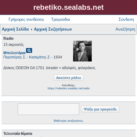
rebetiko.sealabs.net
Γρήγορες συνδέσεις
Τραγούδια
Σύνδεση
Αρχική Σελίδα
Αρχική Συζητήσεων
Αναζήτηση
Radio
15 ακροατές
pageview
Μπελεντέρια
Περιστέρης Σ.
-
Κασιμάτης Ζ.
- 1934
Δίσκος ODEON GA 1701. birader = αδελφός, φιλαράκος
Απευθείας:
https://rebetiko.sealabs.net/radio
Βαθύτερες αναζητήσεις;
Τελευταία θέματα