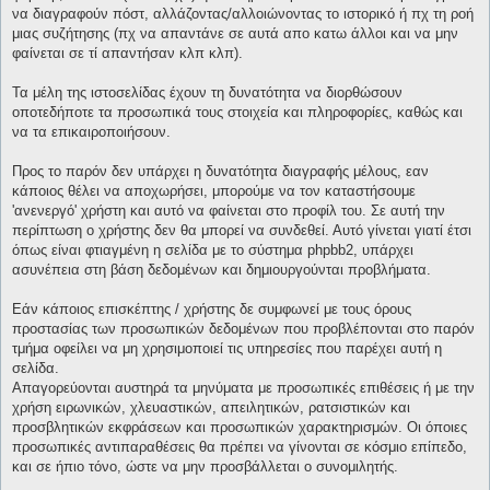
να διαγραφούν πόστ, αλλάζοντας/αλλοιώνοντας το ιστορικό ή πχ τη ροή
μιας συζήτησης (πχ να απαντάνε σε αυτά απο κατω άλλοι και να μην
φαίνεται σε τί απαντήσαν κλπ κλπ).
Τα μέλη της ιστοσελίδας έχουν τη δυνατότητα να διορθώσουν
οποτεδήποτε τα προσωπικά τους στοιχεία και πληροφορίες, καθώς και
να τα επικαιροποιήσουν.
Προς το παρόν δεν υπάρχει η δυνατότητα διαγραφής μέλους, εαν
κάποιος θέλει να αποχωρήσει, μπορούμε να τον καταστήσουμε
'ανενεργό' χρήστη και αυτό να φαίνεται στο προφίλ του. Σε αυτή την
περίπτωση ο χρήστης δεν θα μπορεί να συνδεθεί. Αυτό γίνεται γιατί έτσι
όπως είναι φτιαγμένη η σελίδα με το σύστημα phpbb2, υπάρχει
ασυνέπεια στη βάση δεδομένων και δημιουργούνται προβλήματα.
Εάν κάποιος επισκέπτης / χρήστης δε συμφωνεί με τους όρους
προστασίας των προσωπικών δεδομένων που προβλέπονται στο παρόν
τμήμα οφείλει να μη χρησιμοποιεί τις υπηρεσίες που παρέχει αυτή η
σελίδα.
Απαγορεύονται αυστηρά τα μηνύματα με προσωπικές επιθέσεις ή με την
χρήση ειρωνικών, χλευαστικών, απειλητικών, ρατσιστικών και
προσβλητικών εκφράσεων και προσωπικών χαρακτηρισμών. Οι όποιες
προσωπικές αντιπαραθέσεις θα πρέπει να γίνονται σε κόσμιο επίπεδο,
και σε ήπιο τόνο, ώστε να μην προσβάλλεται ο συνομιλητής.