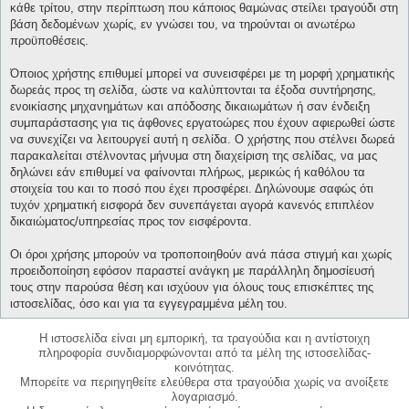
κάθε τρίτου, στην περίπτωση που κάποιος θαμώνας στείλει τραγούδι στη
βάση δεδομένων χωρίς, εν γνώσει του, να τηρούνται οι ανωτέρω
προϋποθέσεις.
Όποιος χρήστης επιθυμεί μπορεί να συνεισφέρει με τη μορφή χρηματικής
δωρεάς προς τη σελίδα, ώστε να καλύπτονται τα έξοδα συντήρησης,
ενοικίασης μηχανημάτων και απόδοσης δικαιωμάτων ή σαν ένδειξη
συμπαράστασης για τις άφθονες εργατοώρες που έχουν αφιερωθεί ώστε
να συνεχίζει να λειτουργεί αυτή η σελίδα. Ο χρήστης που στέλνει δωρεά
παρακαλείται στέλνοντας μήνυμα στη διαχείριση της σελίδας, να μας
δηλώνει εάν επιθυμεί να φαίνονται πλήρως, μερικώς ή καθόλου τα
στοιχεία του και το ποσό που έχει προσφέρει. Δηλώνουμε σαφώς ότι
τυχόν χρηματική εισφορά δεν συνεπάγεται αγορά κανενός επιπλέον
δικαιώματος/υπηρεσίας προς τον εισφέροντα.
Οι όροι χρήσης μπορούν να τροποποιηθούν ανά πάσα στιγμή και χωρίς
προειδοποίηση εφόσον παραστεί ανάγκη με παράλληλη δημοσίευσή
τους στην παρούσα θέση και ισχύουν για όλους τους επισκέπτες της
ιστοσελίδας, όσο και για τα εγγεγραμμένα μέλη του.
Η ιστοσελίδα είναι μη εμπορική, τα τραγούδια και η αντίστοιχη
πληροφορία συνδιαμορφώνονται από τα μέλη της ιστοσελίδας-
κοινότητας.
Μπορείτε να περιηγηθείτε ελεύθερα στα τραγούδια χωρίς να ανοίξετε
λογαριασμό.