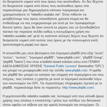
ότι δεσμεύεστε νομικά από τους όρους που ακολουθούν. Αν δεν δέχεστε
ότι δεσμεύεστε νομικά από όλους τους ακόλουθους όρους τότε
παρακαλούμε μην δημιουργήσετε κάποιον λογαριασμό και
χρησιμοποιήσετε το “rebetiko.sealabs.net”. Είναι πιθανόν να
μεταβάλλουμε τους όρους οποιαδήποτε χρονική στιγμή και θα
επιδιώξουμε να σας ενημερώσουμε για αυτό με τον προσφορότερο
δυνατό τρόπο, όμως θα ήταν συνετό εκ μέρους σας να ξαναδιαβάζετε
τακτικά την παρούσα σελίδα καθώς η συνεχιζόμενη χρήση του
“rebetiko.sealabs.net” μετά τις εκάστοτε αλλαγές δείχνει πως δέχεστε ότι
δεσμεύεστε νομικά από αυτούς τους όρους με την ανανεωμένη και/ή
τροποποιημένη μορφή των όρων.
Η ιστοσελίδα μας είναι βασισμένη στο λογισμικό phpBB (στο εξής “αυτοί”,
“αυτών”, “αυτούς”, “λογισμικό phpBB”, “www.phpbb.com”, “phpBB Group”,
“phpBB Teams”) που είναι a bulletin board solution κάτω από ΓΕΝΙΚΗ
ΑΔΕΙΑ ΔΗΜΟΣΙΑΣ ΧΡΗΣΗΣ “
General Public License
” (hereinafter “GPL”)
και μπορεί να μεταφορτωθεί από την σελίδα
www.phpbb.com
. Η ομάδα
του phpBB δεν μπορεί να ασκήσει την επιρροή στο περιεχόμενο και τους
στόχους, τους οποίους ο χρήστης με αυτό το λογισμικό ακολουθεί λόγω
των κανονισμών του GPL. Για περισσότερες πληροφορίες σχετικά με το
phpBB, παρακαλούμε δείτε τα παρακάτω:
http://www.phpbb.com/
.
Η ρεμπετοσελίδα rebetiko.sealabs.net, λειτουργεί υπό τους κάτωθι όρους
χρήσης τους οποίους ο επισκέπτης / μέλος των σελίδων του δικτυακού
τόπου οφείλει να σέβεται για την ομαλή λειτουργία του ιστοχώρου. Οι