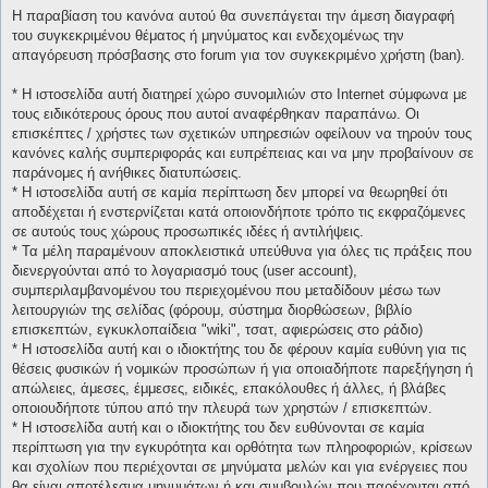
Η παραβίαση του κανόνα αυτού θα συνεπάγεται την άμεση διαγραφή
του συγκεκριμένου θέματος ή μηνύματος και ενδεχομένως την
απαγόρευση πρόσβασης στο forum για τον συγκεκριμένο χρήστη (ban).
* H ιστοσελίδα αυτή διατηρεί χώρο συνομιλιών στο Internet σύμφωνα με
τους ειδικότερους όρους που αυτοί αναφέρθηκαν παραπάνω. Οι
επισκέπτες / χρήστες των σχετικών υπηρεσιών οφείλουν να τηρούν τους
κανόνες καλής συμπεριφοράς και ευπρέπειας και να μην προβαίνουν σε
παράνομες ή ανήθικες διατυπώσεις.
* H ιστοσελίδα αυτή σε καμία περίπτωση δεν μπορεί να θεωρηθεί ότι
αποδέχεται ή ενστερνίζεται κατά οποιονδήποτε τρόπο τις εκφραζόμενες
σε αυτούς τους χώρους προσωπικές ιδέες ή αντιλήψεις.
* Τα μέλη παραμένουν αποκλειστικά υπεύθυνα για όλες τις πράξεις που
διενεργούνται από το λογαριασμό τους (user account),
συμπεριλαμβανομένου του περιεχομένου που μεταδίδουν μέσω των
λειτουργιών της σελίδας (φόρουμ, σύστημα διορθώσεων, βιβλίο
επισκεπτών, εγκυκλοπαίδεια "wiki", τσατ, αφιερώσεις στο ράδιο)
* H ιστοσελίδα αυτή και ο ιδιοκτήτης του δε φέρουν καμία ευθύνη για τις
θέσεις φυσικών ή νομικών προσώπων ή για οποιαδήποτε παρεξήγηση ή
απώλειες, άμεσες, έμμεσες, ειδικές, επακόλουθες ή άλλες, ή βλάβες
οποιουδήποτε τύπου από την πλευρά των χρηστών / επισκεπτών.
* H ιστοσελίδα αυτή και ο ιδιοκτήτης του δεν ευθύνονται σε καμία
περίπτωση για την εγκυρότητα και ορθότητα των πληροφοριών, κρίσεων
και σχολίων που περιέχονται σε μηνύματα μελών και για ενέργειες που
θα είναι αποτέλεσμα μηνυμάτων ή και συμβουλών που παρέχονται από