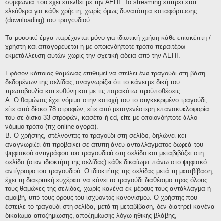
συμφωνία που έχει επέλθει με την ΑΕΠΙ. Το streaming επιτρέπεται
ελεύθερα για κάθε χρήστη, χωρίς όμως δυνατότητα καταφόρτωσης
(downloading) του τραγουδιού.
Τα μουσικά έργα παρέχονται μόνο για ιδιωτική χρήση κάθε επισκέπτη /
χρήστη και απαγορεύεται η με οποιονδήποτε τρόπο περαιτέρω
εκμετάλλευση αυτών χωρίς την σχετική άδεια από την ΑΕΠΙ.
Εφόσον κάποιος θαμώνας επιθυμεί να στείλει ένα τραγούδι στη βάση
δεδομένων της σελίδας, αναγνωρίζει ότι το κάνει με δική του
πρωτοβουλία και ευθύνη και με τις παρακάτω προϋποθέσεις:
Α. Ο θαμώνας έχει νόμιμα στην κατοχή του το συγκεκριμένο τραγούδι,
είτε από δίσκο 78 στροφών, είτε από μεταγενέστερη επανακυκλοφορία
του σε δίσκο 33 στροφών, κασέτα ή cd, είτε με οποιονδήποτε άλλο
νόμιμο τρόπο (πχ online αγορά).
Β. Ο χρήστης, στέλνοντας το τραγούδι στη σελίδα, δηλώνει και
αναγνωρίζει ότι προβαίνει σε άτυπη άνευ ανταλλάγματος δωρεά του
ψηφιακού αντιγράφου του τραγουδιού στη σελίδα και μεταβιβάζει στη
σελίδα (στον ιδιοκτήτη της σελίδας) κάθε δικαίωμα πάνω στο ψηφιακό
αντίγραφο του τραγουδιού. Ο ιδιοκτήτης της σελίδας μετά τη μεταβίβαση,
έχει τη διακριτική ευχέρεια να κάνει το τραγούδι διαθέσιμο προς όλους
τους θαμώνες της σελίδας, χωρίς κανένα εκ μέρους τους αντάλλαγμα ή
αμοιβή, υπό τους όρους του ισχύοντος κανονισμού. Ο χρήστης που
έστειλε το τραγούδι στη σελίδα, μετά τη μεταβίβαση, δεν διατηρεί κανένα
δικαίωμα αποζημίωσης, αποζημίωσης λόγω ηθικής βλάβης,