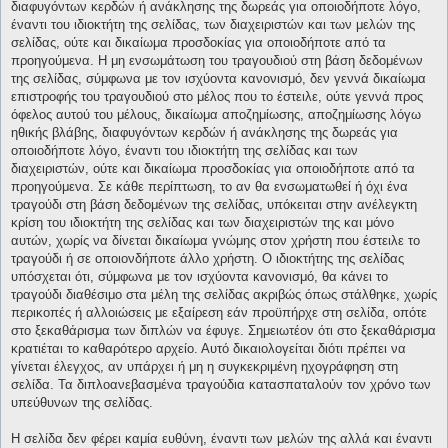
διαφυγόντων κερδών ή ανάκλησης της δωρεάς για οποιοδήποτε λόγο,
έναντι του ιδιοκτήτη της σελίδας, των διαχειριστών και των μελών της
σελίδας, ούτε και δικαίωμα προσδοκίας για οποιοδήποτε από τα
προηγούμενα. Η μη ενσωμάτωση του τραγουδιού στη βάση δεδομένων
της σελίδας, σύμφωνα με τον ισχύοντα κανονισμό, δεν γεννά δικαίωμα
επιστροφής του τραγουδιού στο μέλος που το έστειλε, ούτε γεννά προς
όφελος αυτού του μέλους, δικαίωμα αποζημίωσης, αποζημίωσης λόγω
ηθικής βλάβης, διαφυγόντων κερδών ή ανάκλησης της δωρεάς για
οποιοδήποτε λόγο, έναντι του ιδιοκτήτη της σελίδας και των
διαχειριστών, ούτε και δικαίωμα προσδοκίας για οποιοδήποτε από τα
προηγούμενα. Σε κάθε περίπτωση, το αν θα ενσωματωθεί ή όχι ένα
τραγούδι στη βάση δεδομένων της σελίδας, υπόκειται στην ανέλεγκτη
κρίση του ιδιοκτήτη της σελίδας και των διαχειριστών της και μόνο
αυτών, χωρίς να δίνεται δικαίωμα γνώμης στον χρήστη που έστειλε το
τραγούδι ή σε οποιονδήποτε άλλο χρήστη. Ο ιδιοκτήτης της σελίδας
υπόσχεται ότι, σύμφωνα με τον ισχύοντα κανονισμό, θα κάνει το
τραγούδι διαθέσιμο στα μέλη της σελίδας ακριβώς όπως στάλθηκε, χωρίς
περικοπές ή αλλοιώσεις με εξαίρεση εάν προϋπήρχε στη σελίδα, οπότε
στο ξεκαθάρισμα των διπλών να έφυγε. Σημειωτέον ότι στο ξεκαθάρισμα
κρατιέται το καθαρότερο αρχείο. Αυτό δικαιολογείται διότι πρέπει να
γίνεται έλεγχος, αν υπάρχει ή μη η συγκεκριμένη ηχογράφηση στη
σελίδα. Τα διπλοανεβασμένα τραγούδια κατασπαταλούν τον χρόνο των
υπεύθυνων της σελίδας.
Η σελίδα δεν φέρει καμία ευθύνη, έναντι των μελών της αλλά και έναντι