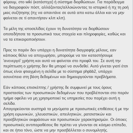
φόρουμ, στο wiki (κατάστιχα) ή σύστημα διορθώσεων. Για παράδειγμα
να διαγραφούν πόστ, αλλάζοντας/αλλοιώνοντας το ιστορικό ή πχ τη ροή
μιας συζήτησης (πχ να απαντάνε σε αυτά απο κατω άλλοι και να μην
φαίνεται σε τί απαντήσαν κλπ κλπ).
Τα μέλη της ιστοσελίδας έχουν τη δυνατότητα να διορθώσουν
οποτεδήποτε τα προσωπικά τους στοιχεία και πληροφορίες, καθώς και
να τα επικαιροποιήσουν.
Προς το παρόν δεν υπάρχει η δυνατότητα διαγραφής μέλους, εαν
κάποιος θέλει να αποχωρήσει, μπορούμε να τον καταστήσουμε
'ανενεργό' χρήστη και αυτό να φαίνεται στο προφίλ του. Σε αυτή την
περίπτωση ο χρήστης δεν θα μπορεί να συνδεθεί. Αυτό γίνεται γιατί έτσι
όπως είναι φτιαγμένη η σελίδα με το σύστημα phpbb2, υπάρχει
ασυνέπεια στη βάση δεδομένων και δημιουργούνται προβλήματα.
Εάν κάποιος επισκέπτης / χρήστης δε συμφωνεί με τους όρους
προστασίας των προσωπικών δεδομένων που προβλέπονται στο παρόν
τμήμα οφείλει να μη χρησιμοποιεί τις υπηρεσίες που παρέχει αυτή η
σελίδα.
Απαγορεύονται αυστηρά τα μηνύματα με προσωπικές επιθέσεις ή με την
χρήση ειρωνικών, χλευαστικών, απειλητικών, ρατσιστικών και
προσβλητικών εκφράσεων και προσωπικών χαρακτηρισμών. Οι όποιες
προσωπικές αντιπαραθέσεις θα πρέπει να γίνονται σε κόσμιο επίπεδο,
και σε ήπιο τόνο, ώστε να μην προσβάλλεται ο συνομιλητής.