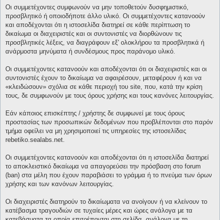
Οι συμμετέχοντες συμφωνούν να μην τοποθετούν δυσφημιστικό,
προσβλητικό ή οποιοδήποτε άλλο υλικό. Οι συμμετέχοντες κατανοούν
και αποδέχονται ότι η ιστοσελίδα διατηρεί σε κάθε περίπτωση το
δικαίωμα οι διαχειριστές και οι συντονιστές να διορθώνουν τις
προσβλητικές λέξεις, να διαγράφουν εξ' ολοκλήρου τα προσβλητικά ή
ανάρμοστα μηνύματα ή συνδέσμους προς παράνομο υλικό.
Οι συμμετέχοντες κατανοούν και αποδέχονται ότι οι διαχειριστές και οι
συντονιστές έχουν το δικαίωμα να αφαιρέσουν, μεταφέρουν ή και να
«κλειδώσουν» σχόλια σε κάθε περιοχή του site, που, κατά την κρίση
τους, δε συμφωνούν με τους όρους χρήσης και τους κανόνες λειτουργίας.
Εάν κάποιος επισκέπτης / χρήστης δε συμφωνεί με τους όρους
προστασίας των προσωπικών δεδομένων που προβλέπονται στο παρόν
τμήμα οφείλει να μη χρησιμοποιεί τις υπηρεσίες της ιστοσελίδας
rebetiko.sealabs.net.
Οι συμμετέχοντες κατανοούν και αποδέχονται ότι η ιστοσελίδα διατηρεί
το αποκλειστικό δικαίωμα να απαγορεύσει την πρόσβαση στο forum
(ban) στα μέλη που έχουν παραβιάσει το γράμμα ή το πνεύμα των όρων
χρήσης και των κανόνων λειτουργίας.
Οι διαχειριστές διατηρούν το δικαίωματα να ανοίγουν ή να κλείνουν το
κατέβασμα τραγουδιών σε τυχαίες μέρες και ώρες ανάλογα με τα
κατεβάσματα τα οποία επιτρέπονται στη σελίδα, ανάλογα με τη