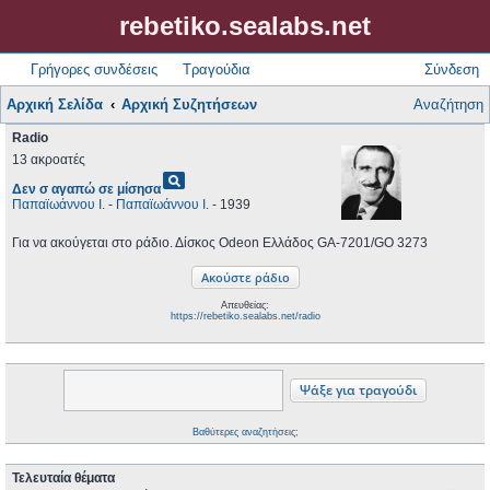
rebetiko.sealabs.net
Γρήγορες συνδέσεις
Τραγούδια
Σύνδεση
Αρχική Σελίδα
Αρχική Συζητήσεων
Αναζήτηση
Radio
13 ακροατές
pageview
Δεν σ αγαπώ σε μίσησα
Παπαϊωάννου Ι.
-
Παπαϊωάννου Ι.
- 1939
Για να ακούγεται στο ράδιο. Δίσκος Odeon Ελλάδος GA-7201/GO 3273
Απευθείας:
https://rebetiko.sealabs.net/radio
Βαθύτερες αναζητήσεις;
Τελευταία θέματα