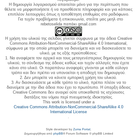
Η δημιουργία λογαριασμού απαιτείται μόνο για την περίπτωση που
θέλετε να μορφοποιήσετε ή να προσθέσετε πληροφορία και για κάποιες
επιπλέον λειτουργίες όπως η τοποθέτηση επιθυμίας στο ραδιόφωνο.
Για τυχόν προβλήματα ή επικοινωνία, στείλτε μας μεηλ στο
rebetoselida παπάκι gmail.com
Η χρήση του υλικού της σελίδας γίνεται σύμφωνα με την άδεια Creative
Commons Attribution-NonCommercial-ShareAlike 4.0 International,
σύμφωνα με την οποία μπορείτε να διανείμετε και να διασκευάσετε το
υλικό, με τις εξής προϋποθέσεις:
1. Να αναφέρετε τον αρχικό και τους μεταγενέστερους δημιουργούς του
υλικού, το σύνδεσμο της άδειας καθώς και τυχόν αλλαγές που έχετε
κάνει στο υλικό. Οι παραπάνω αναφορές γίνονται με κάθε εύλογο
τρόπο και δεν πρέπει να υπονοείται η αποδοχή του δημιουργού.
2. Δεν μπορείτε να κάνετε εμπορική χρήση του υλικού.
3. Αν διασκευάσετε με κάθε τρόπο το υλικό, πρέπει πλέον να το
διανείμετε με την ίδια άδεια που έχει το πρωτότυπο. Η ύπαρξη άδειας
Creative Commons δεν αναιρεί ούτε υποκαθιστά τις ισχύουσες
διατάξεις του νόμου περί πνευματικής ιδιοκτησίας.
This work is licensed under a
Creative Commons Attribution-NonCommercial-ShareAlike 4.0
International License
.
Style developer by
Zuma Portal
,
Δημιουργήθηκε από
phpBB
® Forum Software © phpBB Limited