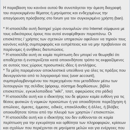
Η παραβίαση του κανόνα αυτού θα συνεπάγεται την άμεση διαγραφή
του συγκεκριμένου θέματος ή μηνύματος και ενδεχομένως την
απαγόρευση πρόσβασης στο forum για τον συγκεκριμένο χρήστη (ban).
* H ιστοσελίδα αυτή διατηρεί χώρο συνομιλιών στο Internet σύμφωνα με
τους ειδικότερους όρους που αυτοί αναφέρθηκαν παραπάνω. Οι
επισκέπτες / χρήστες των σχετικών υπηρεσιών οφείλουν να τηρούν τους
κανόνες καλής συμπεριφοράς και ευπρέπειας και να μην προβαίνουν σε
παράνομες ή ανήθικες διατυπώσεις.
* H ιστοσελίδα αυτή σε καμία περίπτωση δεν μπορεί να θεωρηθεί ότι
αποδέχεται ή ενστερνίζεται κατά οποιονδήποτε τρόπο τις εκφραζόμενες
σε αυτούς τους χώρους προσωπικές ιδέες ή αντιλήψεις.
* Τα μέλη παραμένουν αποκλειστικά υπεύθυνα για όλες τις πράξεις που
διενεργούνται από το λογαριασμό τους (user account),
συμπεριλαμβανομένου του περιεχομένου που μεταδίδουν μέσω των
λειτουργιών της σελίδας (φόρουμ, σύστημα διορθώσεων, βιβλίο
επισκεπτών, εγκυκλοπαίδεια "wiki", τσατ, αφιερώσεις στο ράδιο)
* H ιστοσελίδα αυτή και ο ιδιοκτήτης του δε φέρουν καμία ευθύνη για τις
θέσεις φυσικών ή νομικών προσώπων ή για οποιαδήποτε παρεξήγηση ή
απώλειες, άμεσες, έμμεσες, ειδικές, επακόλουθες ή άλλες, ή βλάβες
οποιουδήποτε τύπου από την πλευρά των χρηστών / επισκεπτών.
* H ιστοσελίδα αυτή και ο ιδιοκτήτης του δεν ευθύνονται σε καμία
περίπτωση για την εγκυρότητα και ορθότητα των πληροφοριών, κρίσεων
και σχολίων που περιέχονται σε μηνύματα μελών και για ενέργειες που