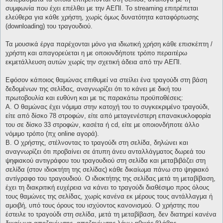
συμφωνία που έχει επέλθει με την ΑΕΠΙ. Το streaming επιτρέπεται
ελεύθερα για κάθε χρήστη, χωρίς όμως δυνατότητα καταφόρτωσης
(downloading) του τραγουδιού.
Τα μουσικά έργα παρέχονται μόνο για ιδιωτική χρήση κάθε επισκέπτη /
χρήστη και απαγορεύεται η με οποιονδήποτε τρόπο περαιτέρω
εκμετάλλευση αυτών χωρίς την σχετική άδεια από την ΑΕΠΙ.
Εφόσον κάποιος θαμώνας επιθυμεί να στείλει ένα τραγούδι στη βάση
δεδομένων της σελίδας, αναγνωρίζει ότι το κάνει με δική του
πρωτοβουλία και ευθύνη και με τις παρακάτω προϋποθέσεις:
Α. Ο θαμώνας έχει νόμιμα στην κατοχή του το συγκεκριμένο τραγούδι,
είτε από δίσκο 78 στροφών, είτε από μεταγενέστερη επανακυκλοφορία
του σε δίσκο 33 στροφών, κασέτα ή cd, είτε με οποιονδήποτε άλλο
νόμιμο τρόπο (πχ online αγορά).
Β. Ο χρήστης, στέλνοντας το τραγούδι στη σελίδα, δηλώνει και
αναγνωρίζει ότι προβαίνει σε άτυπη άνευ ανταλλάγματος δωρεά του
ψηφιακού αντιγράφου του τραγουδιού στη σελίδα και μεταβιβάζει στη
σελίδα (στον ιδιοκτήτη της σελίδας) κάθε δικαίωμα πάνω στο ψηφιακό
αντίγραφο του τραγουδιού. Ο ιδιοκτήτης της σελίδας μετά τη μεταβίβαση,
έχει τη διακριτική ευχέρεια να κάνει το τραγούδι διαθέσιμο προς όλους
τους θαμώνες της σελίδας, χωρίς κανένα εκ μέρους τους αντάλλαγμα ή
αμοιβή, υπό τους όρους του ισχύοντος κανονισμού. Ο χρήστης που
έστειλε το τραγούδι στη σελίδα, μετά τη μεταβίβαση, δεν διατηρεί κανένα