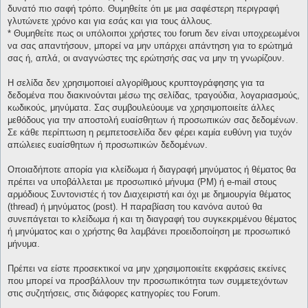
δυνατό πιο σαφή τρόπο. Θυμηθείτε ότι με μια σαφέστερη περιγραφή
γλυτώνετε χρόνο και για εσάς και για τους άλλους.
* Θυμηθείτε πως οι υπόλοιποι χρήστες του forum δεν είναι υποχρεωμένοι
να σας απαντήσουν, μπορεί να μην υπάρχει απάντηση για το ερώτημά
σας ή, απλά, οι αναγνώστες της ερώτησής σας να μην τη γνωρίζουν.
Η σελίδα δεν χρησιμοποιεί αλγορίθμους κρυπτογράφησης για τα
δεδομένα που διακινούνται μέσω της σελίδας, τραγούδια, λογαριασμούς,
κωδικούς, μηνύματα. Σας συμβουλεύουμε να χρησιμοποιείτε άλλες
μεθόδους για την αποστολή ευαίσθητων ή προσωπικών σας δεδομένων.
Σε κάθε περίπτωση η ρεμπετοσελίδα δεν φέρει καμία ευθύνη για τυχόν
απώλειες ευαίσθητων ή προσωπικών δεδομένων.
Οποιαδήποτε απορία για κλείδωμα ή διαγραφή μηνύματος ή θέματος θα
πρέπει να υποβάλλεται με προσωπικό μήνυμα (PM) ή e-mail στους
αρμόδιους Συντονιστές ή τον Διαχειριστή και όχι με δημιουργία θέματος
(thread) ή μηνύματος (post). Η παραβίαση του κανόνα αυτού θα
συνεπάγεται το κλείδωμα ή και τη διαγραφή του συγκεκριμένου θέματος
ή μηνύματος και ο χρήστης θα λαμβάνει προειδοποίηση με προσωπικό
μήνυμα.
Πρέπει να είστε προσεκτικοί να μην χρησιμοποιείτε εκφράσεις εκείνες
που μπορεί να προσβάλλουν την προσωπικότητα των συμμετεχόντων
στις συζητήσεις, στις διάφορες κατηγορίες του Forum.