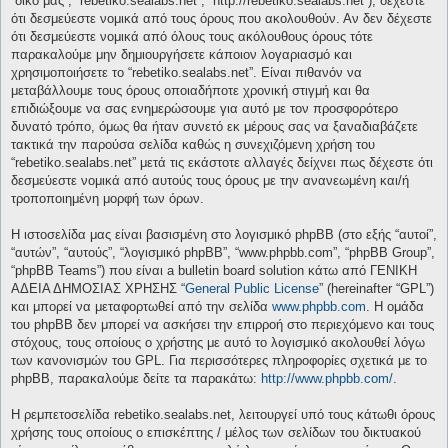
“δικό μας”, “rebetiko.sealabs.net”, “http://rebetiko.sealabs.net”), δέχεστε
ότι δεσμεύεστε νομικά από τους όρους που ακολουθούν. Αν δεν δέχεστε
ότι δεσμεύεστε νομικά από όλους τους ακόλουθους όρους τότε
παρακαλούμε μην δημιουργήσετε κάποιον λογαριασμό και
χρησιμοποιήσετε το “rebetiko.sealabs.net”. Είναι πιθανόν να
μεταβάλλουμε τους όρους οποιαδήποτε χρονική στιγμή και θα
επιδιώξουμε να σας ενημερώσουμε για αυτό με τον προσφορότερο
δυνατό τρόπο, όμως θα ήταν συνετό εκ μέρους σας να ξαναδιαβάζετε
τακτικά την παρούσα σελίδα καθώς η συνεχιζόμενη χρήση του
“rebetiko.sealabs.net” μετά τις εκάστοτε αλλαγές δείχνει πως δέχεστε ότι
δεσμεύεστε νομικά από αυτούς τους όρους με την ανανεωμένη και/ή
τροποποιημένη μορφή των όρων.
Η ιστοσελίδα μας είναι βασισμένη στο λογισμικό phpBB (στο εξής “αυτοί”,
“αυτών”, “αυτούς”, “λογισμικό phpBB”, “www.phpbb.com”, “phpBB Group”,
“phpBB Teams”) που είναι a bulletin board solution κάτω από ΓΕΝΙΚΗ
ΑΔΕΙΑ ΔΗΜΟΣΙΑΣ ΧΡΗΣΗΣ “
General Public License
” (hereinafter “GPL”)
και μπορεί να μεταφορτωθεί από την σελίδα
www.phpbb.com
. Η ομάδα
του phpBB δεν μπορεί να ασκήσει την επιρροή στο περιεχόμενο και τους
στόχους, τους οποίους ο χρήστης με αυτό το λογισμικό ακολουθεί λόγω
των κανονισμών του GPL. Για περισσότερες πληροφορίες σχετικά με το
phpBB, παρακαλούμε δείτε τα παρακάτω:
http://www.phpbb.com/
.
Η ρεμπετοσελίδα rebetiko.sealabs.net, λειτουργεί υπό τους κάτωθι όρους
χρήσης τους οποίους ο επισκέπτης / μέλος των σελίδων του δικτυακού