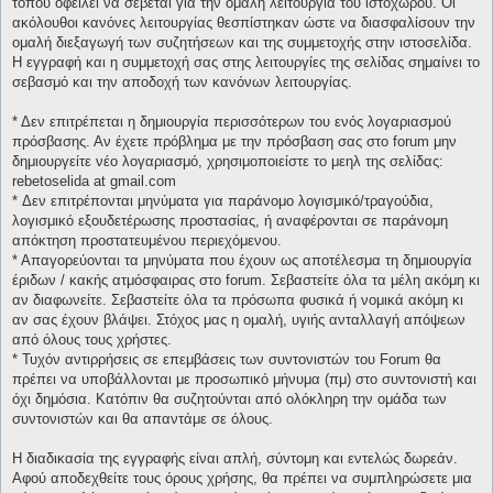
τόπου οφείλει να σέβεται για την ομαλή λειτουργία του ιστοχώρου. Οι
ακόλουθοι κανόνες λειτουργίας θεσπίστηκαν ώστε να διασφαλίσουν την
ομαλή διεξαγωγή των συζητήσεων και της συμμετοχής στην ιστοσελίδα.
Η εγγραφή και η συμμετοχή σας στης λειτουργίες της σελίδας σημαίνει το
σεβασμό και την αποδοχή των κανόνων λειτουργίας.
* Δεν επιτρέπεται η δημιουργία περισσότερων του ενός λογαριασμού
πρόσβασης. Αν έχετε πρόβλημα με την πρόσβαση σας στο forum μην
δημιουργείτε νέο λογαριασμό, χρησιμοποιείστε το μεηλ της σελίδας:
rebetoselida at gmail.com
* Δεν επιτρέπονται μηνύματα για παράνομο λογισμικό/τραγούδια,
λογισμικό εξουδετέρωσης προστασίας, ή αναφέρονται σε παράνομη
απόκτηση προστατευμένου περιεχόμενου.
* Απαγορεύονται τα μηνύματα που έχουν ως αποτέλεσμα τη δημιουργία
έριδων / κακής ατμόσφαιρας στο forum. Σεβαστείτε όλα τα μέλη ακόμη κι
αν διαφωνείτε. Σεβαστείτε όλα τα πρόσωπα φυσικά ή νομικά ακόμη κι
αν σας έχουν βλάψει. Στόχος μας η ομαλή, υγιής ανταλλαγή απόψεων
από όλους τους χρήστες.
* Τυχόν αντιρρήσεις σε επεμβάσεις των συντονιστών του Forum θα
πρέπει να υποβάλλονται με προσωπικό μήνυμα (πμ) στο συντονιστή και
όχι δημόσια. Κατόπιν θα συζητούνται από ολόκληρη την ομάδα των
συντονιστών και θα απαντάμε σε όλους.
Η διαδικασία της εγγραφής είναι απλή, σύντομη και εντελώς δωρεάν.
Αφού αποδεχθείτε τους όρους χρήσης, θα πρέπει να συμπληρώσετε μια