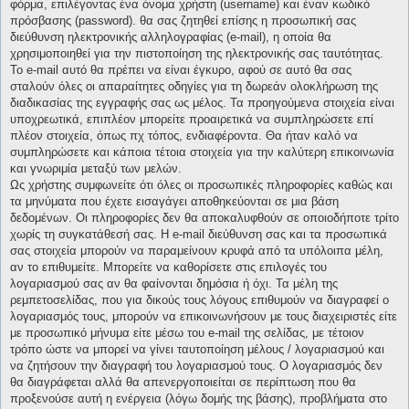
φόρμα, επιλέγοντας ένα όνομα χρήστη (username) και έναν κωδικό
πρόσβασης (password). θα σας ζητηθεί επίσης η προσωπική σας
διεύθυνση ηλεκτρονικής αλληλογραφίας (e-mail), η οποία θα
χρησιμοποιηθεί για την πιστοποίηση της ηλεκτρονικής σας ταυτότητας.
Το e-mail αυτό θα πρέπει να είναι έγκυρο, αφού σε αυτό θα σας
σταλούν όλες οι απαραίτητες οδηγίες για τη δωρεάν ολοκλήρωση της
διαδικασίας της εγγραφής σας ως μέλος. Τα προηγούμενα στοιχεία είναι
υποχρεωτικά, επιπλέον μπορείτε προαιρετικά να συμπληρώσετε επί
πλέον στοιχεία, όπως πχ τόπος, ενδιαφέροντα. Θα ήταν καλό να
συμπληρώσετε και κάποια τέτοια στοιχεία για την καλύτερη επικοινωνία
και γνωριμία μεταξύ των μελών.
Ως χρήστης συμφωνείτε ότι όλες οι προσωπικές πληροφορίες καθώς και
τα μηνύματα που έχετε εισαγάγει αποθηκεύονται σε μια βάση
δεδομένων. Οι πληροφορίες δεν θα αποκαλυφθούν σε οποιοδήποτε τρίτο
χωρίς τη συγκατάθεσή σας. Η e-mail διεύθυνση σας και τα προσωπικά
σας στοιχεία μπορούν να παραμείνουν κρυφά από τα υπόλοιπα μέλη,
αν το επιθυμείτε. Μπορείτε να καθορίσετε στις επιλογές του
λογαριασμού σας αν θα φαίνονται δημόσια ή όχι. Τα μέλη της
ρεμπετοσελίδας, που για δικούς τους λόγους επιθυμούν να διαγραφεί ο
λογαριασμός τους, μπορούν να επικοινωνήσουν με τους διαχειριστές είτε
με προσωπικό μήνυμα είτε μέσω του e-mail της σελίδας, με τέτοιον
τρόπο ώστε να μπορεί να γίνει ταυτοποίηση μέλους / λογαριασμού και
να ζητήσουν την διαγραφή του λογαριασμού τους. Ο λογαριασμός δεν
θα διαγράφεται αλλά θα απενεργοποιείται σε περίπτωση που θα
προξενούσε αυτή η ενέργεια (λόγω δομής της βάσης), προβλήματα στο