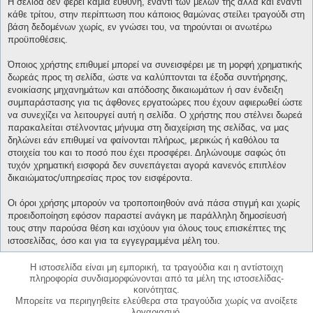
Η σελίδα δεν φέρει καμία ευθύνη, έναντι των μελών της αλλά και έναντι
κάθε τρίτου, στην περίπτωση που κάποιος θαμώνας στείλει τραγούδι στη
βάση δεδομένων χωρίς, εν γνώσει του, να τηρούνται οι ανωτέρω
προϋποθέσεις.
Όποιος χρήστης επιθυμεί μπορεί να συνεισφέρει με τη μορφή χρηματικής
δωρεάς προς τη σελίδα, ώστε να καλύπτονται τα έξοδα συντήρησης,
ενοικίασης μηχανημάτων και απόδοσης δικαιωμάτων ή σαν ένδειξη
συμπαράστασης για τις άφθονες εργατοώρες που έχουν αφιερωθεί ώστε
να συνεχίζει να λειτουργεί αυτή η σελίδα. Ο χρήστης που στέλνει δωρεά
παρακαλείται στέλνοντας μήνυμα στη διαχείριση της σελίδας, να μας
δηλώνει εάν επιθυμεί να φαίνονται πλήρως, μερικώς ή καθόλου τα
στοιχεία του και το ποσό που έχει προσφέρει. Δηλώνουμε σαφώς ότι
τυχόν χρηματική εισφορά δεν συνεπάγεται αγορά κανενός επιπλέον
δικαιώματος/υπηρεσίας προς τον εισφέροντα.
Οι όροι χρήσης μπορούν να τροποποιηθούν ανά πάσα στιγμή και χωρίς
προειδοποίηση εφόσον παραστεί ανάγκη με παράλληλη δημοσίευσή
τους στην παρούσα θέση και ισχύουν για όλους τους επισκέπτες της
ιστοσελίδας, όσο και για τα εγγεγραμμένα μέλη του.
Η ιστοσελίδα είναι μη εμπορική, τα τραγούδια και η αντίστοιχη
πληροφορία συνδιαμορφώνονται από τα μέλη της ιστοσελίδας-
κοινότητας.
Μπορείτε να περιηγηθείτε ελεύθερα στα τραγούδια χωρίς να ανοίξετε
λογαριασμό.