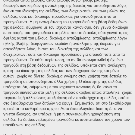
δικαίωμα αποζημίωσης, αποζημίωσης λόγω ηθικής βλάβης,
διαφυγόντων κερδών ή ανάκλησης της δωρεάς για οποιοδήποτε λόγο,
έναντι του ιδιοκτήτη της σελίδας, των διαχειριστών και των μελών της
σελίδας, ούτε και δικαίωμα προσδοκίας για οποιοδήποτε από τα
προηγούμενα. Η μη ενσωμάτωση του τραγουδιού στη βάση δεδομένων
της σελίδας, σύμφωνα με τον ισχύοντα κανονισμό, δεν γεννά δικαίωμα
επιστροφής του τραγουδιού στο μέλος που το έστειλε, ούτε γεννά προς
όφελος αυτού του μέλους, δικαίωμα αποζημίωσης, αποζημίωσης λόγω
ηθικής βλάβης, διαφυγόντων κερδών ή ανάκλησης της δωρεάς για
οποιοδήποτε λόγο, έναντι του ιδιοκτήτη της σελίδας και των
διαχειριστών, ούτε και δικαίωμα προσδοκίας για οποιοδήποτε από τα
προηγούμενα. Σε κάθε περίπτωση, το αν θα ενσωματωθεί ή όχι ένα
τραγούδι στη βάση δεδομένων της σελίδας, υπόκειται στην ανέλεγκτη
κρίση του ιδιοκτήτη της σελίδας και των διαχειριστών της και μόνο
αυτών, χωρίς να δίνεται δικαίωμα γνώμης στον χρήστη που έστειλε το
τραγούδι ή σε οποιονδήποτε άλλο χρήστη. Ο ιδιοκτήτης της σελίδας
υπόσχεται ότι, σύμφωνα με τον ισχύοντα κανονισμό, θα κάνει το
τραγούδι διαθέσιμο στα μέλη της σελίδας ακριβώς όπως στάλθηκε, χωρίς
περικοπές ή αλλοιώσεις με εξαίρεση εάν προϋπήρχε στη σελίδα, οπότε
στο ξεκαθάρισμα των διπλών να έφυγε. Σημειωτέον ότι στο ξεκαθάρισμα
κρατιέται το καθαρότερο αρχείο. Αυτό δικαιολογείται διότι πρέπει να
γίνεται έλεγχος, αν υπάρχει ή μη η συγκεκριμένη ηχογράφηση στη
σελίδα. Τα διπλοανεβασμένα τραγούδια κατασπαταλούν τον χρόνο των
υπεύθυνων της σελίδας.