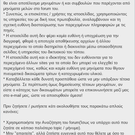
θα είναι αποτέλεσμα μηνυμάτων ή και συμβουλών που παρέχονται από
μηνύματα μελών στο forum του.
* Συνεπώς, οι επισκέπτες / χρήστες της ιστοσελίδας, χρησιμοποιώντας
τις υπηρεσίες του με δική τους πρωτοβουλία, αναλαμβάνουν και τη
σχετική ευθύνη διασταύρωσης των παρεχομένων πληροφοριών με τις
πηγές.
* H ιστοσελίδα αυτή δεν φέρει καμία ευθύνη ή υποχρέωση για την
διαγραφή, φθορά η αποτυχία αποθήκευσης αρχείων ή άλλου
περιεχομένου το οποίο διατηρείται ή διακινείται μέσω οποιασδήποτε
σελίδας ή υπηρεσίας του δικτυακού του τόπου.
* H ιστοσελίδα αυτή και ο ιδιοκτήτης του δεν ευθύνονται για το
περιεχόμενο άλλων sites για τα οποία δεν μπορεί να ελεγχθεί το
περιεχόμενό τους, καθώς και καμία ευθύνη για μηνύματα που θίγουν
πνευματικά δικαιώματα τρίτων ή κατοχυρωμένου υλικού.
* Καταβάλλεται κάθε δυνατή προσπάθεια ώστε να μην υπάρξουν τέτοια
μηνύματα. Σε περίπτωση όμως δημοσίευσης τέτοιων μηνυμάτων, αν
είστε ο κάτοχος των δικαιωμάτων μπορείτε να επικοινωνήσετε μαζί μας
στο e-mail μας, ώστε να αποσυρθούν άμεσα!
Πριν ζητήσετε / ρωτήσετε κάτι ακολουθήστε τους παρακάτω απλούς
κανόνες:
* Χρησιμοποιήστε την Αναζήτηση του forum(Ίσως να υπάρχει αυτό που
ζητάτε σε κάποιο παλιότερο topic / μήνυμα).
* Μην "απαιτείτε", αλλά ζητήστε ευγενικά αυτό που θέλετε με όσο το