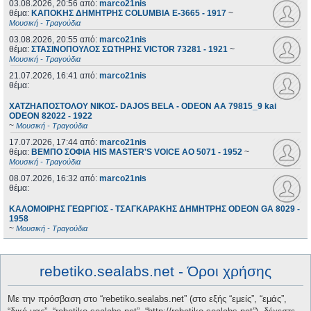
03.08.2026, 20:56
από:
marco21nis
θέμα:
ΚΑΠΟΚΗΣ ΔΗΜΗΤΡΗΣ COLUMBIA E-3665 - 1917
~
Μουσική - Τραγούδια
03.08.2026, 20:55
από:
marco21nis
θέμα:
ΣΤΑΣΙΝΟΠΟΥΛΟΣ ΣΩΤΗΡΗΣ VICTOR 73281 - 1921
~
Μουσική - Τραγούδια
21.07.2026, 16:41
από:
marco21nis
θέμα:
ΧΑΤΖΗΑΠΟΣΤΟΛΟΥ ΝΙΚΟΣ- DAJOS BELA - ODEON AA 79815_9 kai
ODEON 82022 - 1922
~
Μουσική - Τραγούδια
17.07.2026, 17:44
από:
marco21nis
θέμα:
ΒΕΜΠΟ ΣΟΦΙΑ HIS MASTER'S VOICE AO 5071 - 1952
~
Μουσική - Τραγούδια
08.07.2026, 16:32
από:
marco21nis
θέμα:
ΚΑΛΟΜΟΙΡΗΣ ΓΕΩΡΓΙΟΣ - ΤΣΑΓΚΑΡΑΚΗΣ ΔΗΜΗΤΡΗΣ ODEON GA 8029 -
1958
~
Μουσική - Τραγούδια
rebetiko.sealabs.net - Όροι χρήσης
Με την πρόσβαση στο “rebetiko.sealabs.net” (στο εξής “εμείς”, “εμάς”,