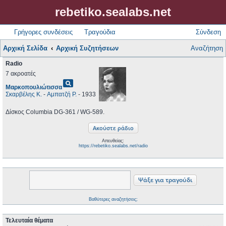
rebetiko.sealabs.net
Γρήγορες συνδέσεις
Τραγούδια
Σύνδεση
Αρχική Σελίδα
Αρχική Συζητήσεων
Αναζήτηση
Radio
7 ακροατές
pageview
Μαρκοπουλιώτισσα
Σκαρβέλης Κ.
-
Αμπατζή Ρ.
- 1933
Δίσκος Columbia DG-361 / WG-589.
Απευθείας:
https://rebetiko.sealabs.net/radio
Βαθύτερες αναζητήσεις;
Τελευταία θέματα