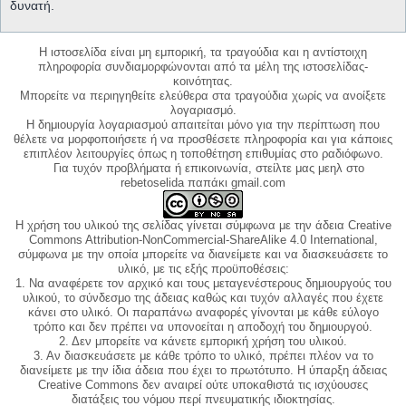
δυνατή.
Η ιστοσελίδα είναι μη εμπορική, τα τραγούδια και η αντίστοιχη
πληροφορία συνδιαμορφώνονται από τα μέλη της ιστοσελίδας-
κοινότητας.
Μπορείτε να περιηγηθείτε ελεύθερα στα τραγούδια χωρίς να ανοίξετε
λογαριασμό.
Η δημιουργία λογαριασμού απαιτείται μόνο για την περίπτωση που
θέλετε να μορφοποιήσετε ή να προσθέσετε πληροφορία και για κάποιες
επιπλέον λειτουργίες όπως η τοποθέτηση επιθυμίας στο ραδιόφωνο.
Για τυχόν προβλήματα ή επικοινωνία, στείλτε μας μεηλ στο
rebetoselida παπάκι gmail.com
Η χρήση του υλικού της σελίδας γίνεται σύμφωνα με την άδεια Creative
Commons Attribution-NonCommercial-ShareAlike 4.0 International,
σύμφωνα με την οποία μπορείτε να διανείμετε και να διασκευάσετε το
υλικό, με τις εξής προϋποθέσεις:
1. Να αναφέρετε τον αρχικό και τους μεταγενέστερους δημιουργούς του
υλικού, το σύνδεσμο της άδειας καθώς και τυχόν αλλαγές που έχετε
κάνει στο υλικό. Οι παραπάνω αναφορές γίνονται με κάθε εύλογο
τρόπο και δεν πρέπει να υπονοείται η αποδοχή του δημιουργού.
2. Δεν μπορείτε να κάνετε εμπορική χρήση του υλικού.
3. Αν διασκευάσετε με κάθε τρόπο το υλικό, πρέπει πλέον να το
διανείμετε με την ίδια άδεια που έχει το πρωτότυπο. Η ύπαρξη άδειας
Creative Commons δεν αναιρεί ούτε υποκαθιστά τις ισχύουσες
διατάξεις του νόμου περί πνευματικής ιδιοκτησίας.