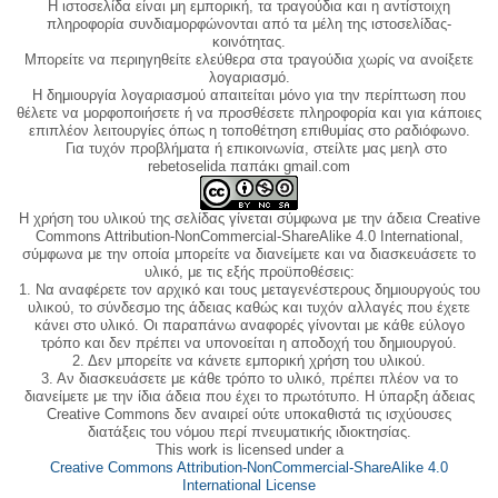
Η ιστοσελίδα είναι μη εμπορική, τα τραγούδια και η αντίστοιχη
πληροφορία συνδιαμορφώνονται από τα μέλη της ιστοσελίδας-
κοινότητας.
Μπορείτε να περιηγηθείτε ελεύθερα στα τραγούδια χωρίς να ανοίξετε
λογαριασμό.
Η δημιουργία λογαριασμού απαιτείται μόνο για την περίπτωση που
θέλετε να μορφοποιήσετε ή να προσθέσετε πληροφορία και για κάποιες
επιπλέον λειτουργίες όπως η τοποθέτηση επιθυμίας στο ραδιόφωνο.
Για τυχόν προβλήματα ή επικοινωνία, στείλτε μας μεηλ στο
rebetoselida παπάκι gmail.com
Η χρήση του υλικού της σελίδας γίνεται σύμφωνα με την άδεια Creative
Commons Attribution-NonCommercial-ShareAlike 4.0 International,
σύμφωνα με την οποία μπορείτε να διανείμετε και να διασκευάσετε το
υλικό, με τις εξής προϋποθέσεις:
1. Να αναφέρετε τον αρχικό και τους μεταγενέστερους δημιουργούς του
υλικού, το σύνδεσμο της άδειας καθώς και τυχόν αλλαγές που έχετε
κάνει στο υλικό. Οι παραπάνω αναφορές γίνονται με κάθε εύλογο
τρόπο και δεν πρέπει να υπονοείται η αποδοχή του δημιουργού.
2. Δεν μπορείτε να κάνετε εμπορική χρήση του υλικού.
3. Αν διασκευάσετε με κάθε τρόπο το υλικό, πρέπει πλέον να το
διανείμετε με την ίδια άδεια που έχει το πρωτότυπο. Η ύπαρξη άδειας
Creative Commons δεν αναιρεί ούτε υποκαθιστά τις ισχύουσες
διατάξεις του νόμου περί πνευματικής ιδιοκτησίας.
This work is licensed under a
Creative Commons Attribution-NonCommercial-ShareAlike 4.0
International License