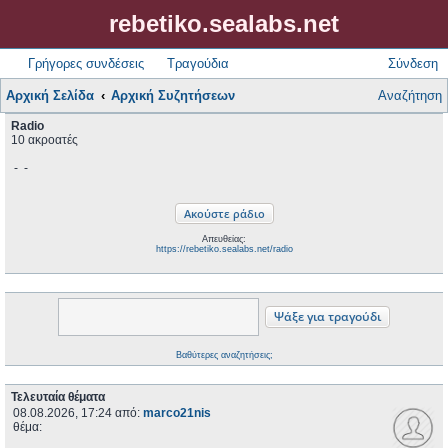
rebetiko.sealabs.net
Γρήγορες συνδέσεις
Τραγούδια
Σύνδεση
Αρχική Σελίδα
Αρχική Συζητήσεων
Αναζήτηση
Radio
10 ακροατές
-
-
Απευθείας:
https://rebetiko.sealabs.net/radio
Βαθύτερες αναζητήσεις;
Τελευταία θέματα
08.08.2026, 17:24
από:
marco21nis
θέμα: