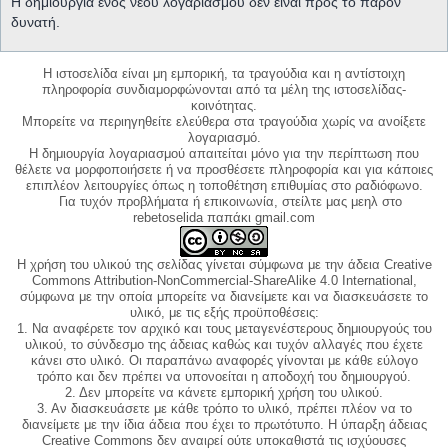
Η δημιουργία ενός νέου λογαριασμού δεν είναι προς το παρόν
δυνατή.
Η ιστοσελίδα είναι μη εμπορική, τα τραγούδια και η αντίστοιχη
πληροφορία συνδιαμορφώνονται από τα μέλη της ιστοσελίδας-
κοινότητας.
Μπορείτε να περιηγηθείτε ελεύθερα στα τραγούδια χωρίς να ανοίξετε
λογαριασμό.
Η δημιουργία λογαριασμού απαιτείται μόνο για την περίπτωση που
θέλετε να μορφοποιήσετε ή να προσθέσετε πληροφορία και για κάποιες
επιπλέον λειτουργίες όπως η τοποθέτηση επιθυμίας στο ραδιόφωνο.
Για τυχόν προβλήματα ή επικοινωνία, στείλτε μας μεηλ στο
rebetoselida παπάκι gmail.com
Η χρήση του υλικού της σελίδας γίνεται σύμφωνα με την άδεια Creative
Commons Attribution-NonCommercial-ShareAlike 4.0 International,
σύμφωνα με την οποία μπορείτε να διανείμετε και να διασκευάσετε το
υλικό, με τις εξής προϋποθέσεις:
1. Να αναφέρετε τον αρχικό και τους μεταγενέστερους δημιουργούς του
υλικού, το σύνδεσμο της άδειας καθώς και τυχόν αλλαγές που έχετε
κάνει στο υλικό. Οι παραπάνω αναφορές γίνονται με κάθε εύλογο
τρόπο και δεν πρέπει να υπονοείται η αποδοχή του δημιουργού.
2. Δεν μπορείτε να κάνετε εμπορική χρήση του υλικού.
3. Αν διασκευάσετε με κάθε τρόπο το υλικό, πρέπει πλέον να το
διανείμετε με την ίδια άδεια που έχει το πρωτότυπο. Η ύπαρξη άδειας
Creative Commons δεν αναιρεί ούτε υποκαθιστά τις ισχύουσες