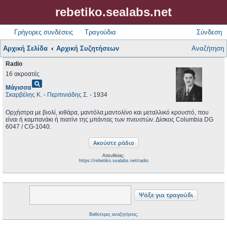
rebetiko.sealabs.net
Γρήγορες συνδέσεις
Τραγούδια
Σύνδεση
Αρχική Σελίδα
Αρχική Συζητήσεων
Αναζήτηση
Radio
16 ακροατές
pageview
Μάγισσα
Σκαρβέλης Κ.
-
Περπινιάδης Σ.
- 1934
Ορχήστρα με βιολί, κιθάρα, μαντόλα,μαντολίνο και μεταλλικό κρουστό, που
είναι ή καμπανάκι ή πιατίνι της μπάντας των πνευστών. Δίσκος Columbia DG
6047 / CG-1040.
Απευθείας:
https://rebetiko.sealabs.net/radio
Βαθύτερες αναζητήσεις;