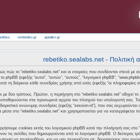
ιοθήκη
rembetiko.gr
aptaliko.gr
rebetiko.sealabs.net - Πολιτική
ς πώς το “rebetiko.sealabs.net” και οι εταιρείες που συνδέονται στενά με αυτό
και το phpBB (εφεξής “αυτοί”, “αυτών”, “αυτούς”, “λογισμικό phpBB”, “www.p
τά τη διάρκεια κάθε συνεδρίας χρήσης από εσάς (εφεξής “οι πληροφορίες σ
 με δύο τρόπους. Πρώτον, η περιήγηση στο “rebetiko.sealabs.net” οδηγεί το
α αποθηκεύονται στα προσωρινά αρχεία του πλοηγού του υπολογιστή σας. Τα
οσδιοριστικό ανώνυμης συνεδρίας (εφεξής “session-id”), που σας εκχωρούνται
α μέσα στο “rebetiko.sealabs.net” και χρησιμοποιείται για να καταγράφεται 
ργήσουμε cookies εκτός του λογισμικού phpBB κατά την πλοήγησή σας στο “re
νον τις σελίδες που δημιουργούνται από το λογισμικό phpBB. Ο δεύτερος τρό
μπορεί να περιλαμβάνει, και να μην περιορίζεται σε: δημοσιεύσεις σαν ανώ