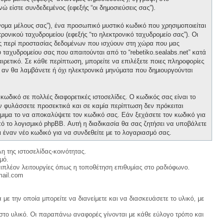
νώ είστε συνδεδεμένος (εφεξής “οι δημοσιεύσεις σας”).
νομα μέλους σας”), ένα προσωπικό μυστικό κωδικό που χρησιμοποιείται
ρονικού ταχυδρομείου (εφεξής “το ηλεκτρονικό ταχυδρομείο σας”). Οι
ους περί προστασίας δεδομένων που ισχύουν στη χώρα που μας
 ταχυδρομείου σας που απαιτούνται από το “rebetiko.sealabs.net” κατά
οαιρετικό. Σε κάθε περίπτωση, μπορείτε να επιλέξετε ποιες πληροφορίες
ε αν θα λαμβάνετε ή όχι ηλεκτρονικά μηνύματα που δημιουργούνται
κωδικό σε πολλές διαφορετικές ιστοσελίδες. Ο κωδικός σας είναι το
ον φυλάσσετε προσεκτικά και σε καμία περίπτωση δεν πρόκειται
νόμιμα το να αποκαλύψετε τον κωδικό σας. Εάν ξεχάσετε τον κωδικό για
ό το λογισμικό phpBB. Αυτή η διαδικασία θα σας ζητήσει να υποβάλετε
ι έναν νέο κωδικό για να συνδεθείτε με το λογαριασμό σας.
η της ιστοσελίδας-κοινότητας.
μό.
ιπλέον λειτουργίες όπως η τοποθέτηση επιθυμίας στο ραδιόφωνο.
mail.com
με την οποία μπορείτε να διανείμετε και να διασκευάσετε το υλικό, με
 στο υλικό. Οι παραπάνω αναφορές γίνονται με κάθε εύλογο τρόπο και