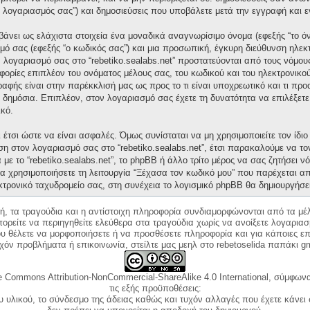
“ο λογαριασμός σας”) και δημοσιεύσεις που υποβάλετε μετά την εγγραφή και ε
άνει ως ελάχιστα στοιχεία ένα μοναδικά αναγνωρίσιμο όνομα (εφεξής “το ό
μό σας (εφεξής “ο κωδικός σας”) και μια προσωπική, έγκυρη διεύθυνση ηλεκτ
ν λογαριασμό σας στο “rebetiko.sealabs.net” προστατεύονται από τους νόμ
ορίες επιπλέον του ονόματος μέλους σας, του κωδικού και του ηλεκτρονικού
γραφής είναι στην παρέκκλισή μας ως προς το τι είναι υποχρεωτικό και τι πρ
ι δημόσια. Επιπλέον, στον λογαριασμό σας έχετε τη δυνατότητα να επιλέξετ
κό.
έτσι ώστε να είναι ασφαλές. Όμως συνίσταται να μη χρησιμοποιείτε τον ίδιο 
ση στον λογαριασμό σας στο “rebetiko.sealabs.net”, έτσι παρακαλούμε να τ
με το “rebetiko.sealabs.net”, το phpBB ή άλλο τρίτο μέρος να σας ζητήσει 
α χρησιμοποιήσετε τη λειτουργία “Ξέχασα τον κωδικό μου” που παρέχεται απ
κτρονικό ταχυδρομείο σας, στη συνέχεια το λογισμικό phpBB θα δημιουργήσε
κή, τα τραγούδια και η αντίστοιχη πληροφορία συνδιαμορφώνονται από τα μέλ
ορείτε να περιηγηθείτε ελεύθερα στα τραγούδια χωρίς να ανοίξετε λογαριασ
ου θέλετε να μορφοποιήσετε ή να προσθέσετε πληροφορία και για κάποιες επ
όν προβλήματα ή επικοινωνία, στείλτε μας μεηλ στο rebetoselida παπάκι g
e Commons Attribution-NonCommercial-ShareAlike 4.0 International, σύμφωνα 
τις εξής προϋποθέσεις:
ου υλικού, το σύνδεσμο της άδειας καθώς και τυχόν αλλαγές που έχετε κάνει