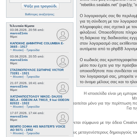
“rebetiko.sealabs.net” (εφεξής 
Βαθύτερες αναζητήσεις;
Ο λογαριασμός σας θα περιλαμβ
για τη σύνδεση με τον λογαριασ
Τελευταία θέματα
πληροφορίες σας σχετικά με το
03.08.2026, 20:56
από:
φιλοξενεί. Οποιεσδήποτε πληροφ
marco21nis
θέμα:
τη διάρκεια της διαδικασίας εγ
στον λογαριασμό σας εκτίθεντα
ΚΑΠΟΚΗΣ ΔΗΜΗΤΡΗΣ COLUMBIA E-
3665 - 1917
αυτόματα από το phpBB λογισμι
~
Μουσική - Τραγούδια
03.08.2026, 20:55
από:
Ο κωδικός σας κρυπτογραφείται 
marco21nis
θέμα:
μέσο που έχετε για την πρόσβα
ΣΤΑΣΙΝΟΠΟΥΛΟΣ ΣΩΤΗΡΗΣ VICTOR
οποιοσδήποτε που συνδέεται να 
73281 - 1921
τον λογαριασμό σας, μπορείτε ν
~
Μουσική - Τραγούδια
το όνομα μέλους σας και το ηλε
21.07.2026, 16:41
από:
marco21nis
θέμα:
Η ιστοσελίδα είναι μη εμπορι
ΧΑΤΖΗΑΠΟΣΤΟΛΟΥ ΝΙΚΟΣ- DAJOS
Μπ
BELA - ODEON AA 79815_9 kai ODEON
Η δημιουργία λογαριασμού απαιτείται μόνο για την περίπτωση π
82022 - 1922
~
Μουσική - Τραγούδια
Για τυχ
17.07.2026, 17:44
από:
marco21nis
θέμα:
Η χρήση του υλικού της σελίδας γίνεται σύμφωνα με την άδεια Creativ
ΒΕΜΠΟ ΣΟΦΙΑ HIS MASTER'S VOICE
AO 5071 - 1952
1. Να αναφέρετε τον αρχικό και τους μεταγενέστερους δημιουργούς τ
~
Μουσική - Τραγούδια