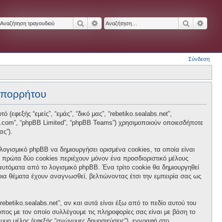
Αναζήτηση
Ειδική αναζήτηση
Αναζήτησ
Ειδικ
Σύνδεση
 απορρήτου
 (εφεξής “εμείς”, “εμάς”, “δικό μας”, “rebetiko.sealabs.net”,
hpbb.com”, “phpBB Limited”, “phpBB Teams”) χρησιμοποιούν οποιεσδήποτε
ας”).
 λογισμικό phpBB να δημιουργήσει ορισμένα cookies, τα οποία είναι
 πρώτα δύο cookies περιέχουν μόνον ένα προσδιοριστικό μέλους
 αυτόματα από το λογισμικό phpBB. Ένα τρίτο cookie θα δημιουργηθεί
ποια θέματα έχουν αναγνωσθεί, βελτιώνοντας έτσι την εμπειρία σας ως
betiko.sealabs.net”, αν και αυτά είναι έξω από το πεδίο αυτού του
πος με τον οποίο συλλέγουμε τις πληροφορίες σας είναι με βάση το
νυμο μέλος (εφεξής “ανώνυμες δημοσιεύσεις”), εγγραφή στο