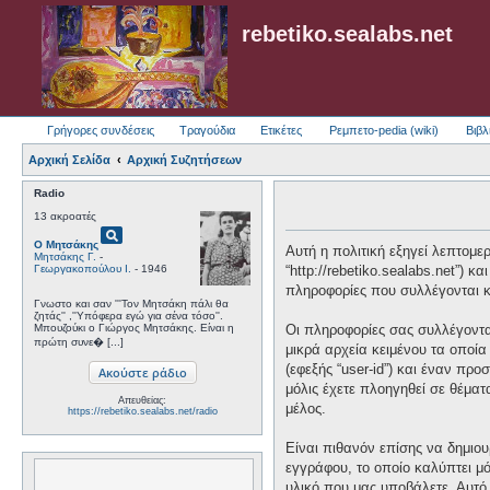
rebetiko.sealabs.net
Γρήγορες συνδέσεις
Τραγούδια
Ετικέτες
Ρεμπετο-pedia (wiki)
Βιβλ
Αρχική Σελίδα
Αρχική Συζητήσεων
Radio
13 ακροατές
pageview
Ο Μητσάκης
Αυτή η πολιτική εξηγεί λεπτομερώ
Μητσάκης Γ.
-
Γεωργακοπούλου Ι.
- 1946
“http://rebetiko.sealabs.net”) 
πληροφορίες που συλλέγονται κα
Γνωστο και σαν '''Τον Μητσάκη πάλι θα
ζητάς'' ,''Υπόφερα εγώ για σένα τόσο''.
Μπουζούκι ο Γιώργος Μητσάκης. Είναι η
Οι πληροφορίες σας συλλέγονται
πρώτη συνε� [...]
μικρά αρχεία κειμένου τα οποί
(εφεξής “user-id”) και έναν πρ
μόλις έχετε πλοηγηθεί σε θέματ
Απευθείας:
μέλος.
https://rebetiko.sealabs.net/radio
Είναι πιθανόν επίσης να δημιου
εγγράφου, το οποίο καλύπτει μό
υλικό που μας υποβάλετε. Αυτό 