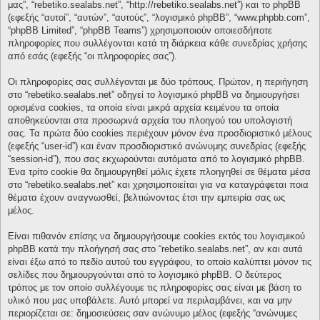
μας”, “rebetiko.sealabs.net”, “http://rebetiko.sealabs.net”) και το phpBB
(εφεξής “αυτοί”, “αυτών”, “αυτούς”, “λογισμικό phpBB”, “www.phpbb.com”,
“phpBB Limited”, “phpBB Teams”) χρησιμοποιούν οποιεσδήποτε
πληροφορίες που συλλέγονται κατά τη διάρκεια κάθε συνεδρίας χρήσης
από εσάς (εφεξής “οι πληροφορίες σας”).
Οι πληροφορίες σας συλλέγονται με δύο τρόπους. Πρώτον, η περιήγηση
στο “rebetiko.sealabs.net” οδηγεί το λογισμικό phpBB να δημιουργήσει
ορισμένα cookies, τα οποία είναι μικρά αρχεία κειμένου τα οποία
αποθηκεύονται στα προσωρινά αρχεία του πλοηγού του υπολογιστή
σας. Τα πρώτα δύο cookies περιέχουν μόνον ένα προσδιοριστικό μέλους
(εφεξής “user-id”) και έναν προσδιοριστικό ανώνυμης συνεδρίας (εφεξής
“session-id”), που σας εκχωρούνται αυτόματα από το λογισμικό phpBB.
Ένα τρίτο cookie θα δημιουργηθεί μόλις έχετε πλοηγηθεί σε θέματα μέσα
στο “rebetiko.sealabs.net” και χρησιμοποιείται για να καταγράφεται ποια
θέματα έχουν αναγνωσθεί, βελτιώνοντας έτσι την εμπειρία σας ως
μέλος.
Είναι πιθανόν επίσης να δημιουργήσουμε cookies εκτός του λογισμικού
phpBB κατά την πλοήγησή σας στο “rebetiko.sealabs.net”, αν και αυτά
είναι έξω από το πεδίο αυτού του εγγράφου, το οποίο καλύπτει μόνον τις
σελίδες που δημιουργούνται από το λογισμικό phpBB. Ο δεύτερος
τρόπος με τον οποίο συλλέγουμε τις πληροφορίες σας είναι με βάση το
υλικό που μας υποβάλετε. Αυτό μπορεί να περιλαμβάνει, και να μην
περιορίζεται σε: δημοσιεύσεις σαν ανώνυμο μέλος (εφεξής “ανώνυμες