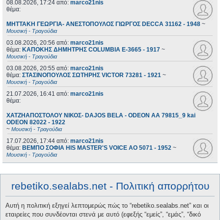
08.08.2026, 17:24
από:
marco21nis
θέμα:
ΜΗΤΤΑΚΗ ΓΕΩΡΓΙΑ- ΑΝΕΣΤΟΠΟΥΛΟΣ ΓΙΩΡΓΟΣ DECCA 31162 - 1948
~
Μουσική - Τραγούδια
03.08.2026, 20:56
από:
marco21nis
θέμα:
ΚΑΠΟΚΗΣ ΔΗΜΗΤΡΗΣ COLUMBIA E-3665 - 1917
~
Μουσική - Τραγούδια
03.08.2026, 20:55
από:
marco21nis
θέμα:
ΣΤΑΣΙΝΟΠΟΥΛΟΣ ΣΩΤΗΡΗΣ VICTOR 73281 - 1921
~
Μουσική - Τραγούδια
21.07.2026, 16:41
από:
marco21nis
θέμα:
ΧΑΤΖΗΑΠΟΣΤΟΛΟΥ ΝΙΚΟΣ- DAJOS BELA - ODEON AA 79815_9 kai
ODEON 82022 - 1922
~
Μουσική - Τραγούδια
17.07.2026, 17:44
από:
marco21nis
θέμα:
ΒΕΜΠΟ ΣΟΦΙΑ HIS MASTER'S VOICE AO 5071 - 1952
~
Μουσική - Τραγούδια
rebetiko.sealabs.net - Πολιτική απορρήτου
Αυτή η πολιτική εξηγεί λεπτομερώς πώς το “rebetiko.sealabs.net” και οι
εταιρείες που συνδέονται στενά με αυτό (εφεξής “εμείς”, “εμάς”, “δικό