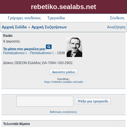
rebetiko.sealabs.net
Γρήγορες συνδέσεις
Τραγούδια
Σύνδεση
Αρχική Σελίδα
Αρχική Συζητήσεων
Αναζήτηση
Radio
9 ακροατές
pageview
Τα μάτια σου μικρούλα μου
Παπαϊωάννου Ι.
-
Παπαϊωάννου Ι.
- 1938
Δίσκος ODEON Ελλάδος GA-7094 / GO-2902.
Απευθείας:
https://rebetiko.sealabs.net/radio
Βαθύτερες αναζητήσεις;
Τελευταία θέματα