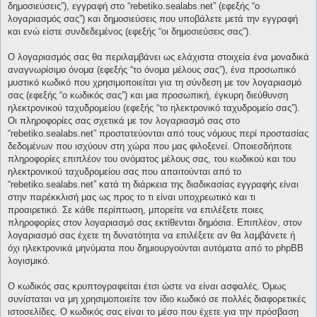
δημοσιεύσεις”), εγγραφή στο “rebetiko.sealabs.net” (εφεξής “ο
λογαριασμός σας”) και δημοσιεύσεις που υποβάλετε μετά την εγγραφή
και ενώ είστε συνδεδεμένος (εφεξής “οι δημοσιεύσεις σας”).
Ο λογαριασμός σας θα περιλαμβάνει ως ελάχιστα στοιχεία ένα μοναδικά
αναγνωρίσιμο όνομα (εφεξής “το όνομα μέλους σας”), ένα προσωπικό
μυστικό κωδικό που χρησιμοποιείται για τη σύνδεση με τον λογαριασμό
σας (εφεξής “ο κωδικός σας”) και μια προσωπική, έγκυρη διεύθυνση
ηλεκτρονικού ταχυδρομείου (εφεξής “το ηλεκτρονικό ταχυδρομείο σας”).
Οι πληροφορίες σας σχετικά με τον λογαριασμό σας στο
“rebetiko.sealabs.net” προστατεύονται από τους νόμους περί προστασίας
δεδομένων που ισχύουν στη χώρα που μας φιλοξενεί. Οποιεσδήποτε
πληροφορίες επιπλέον του ονόματος μέλους σας, του κωδικού και του
ηλεκτρονικού ταχυδρομείου σας που απαιτούνται από το
“rebetiko.sealabs.net” κατά τη διάρκεια της διαδικασίας εγγραφής είναι
στην παρέκκλισή μας ως προς το τι είναι υποχρεωτικό και τι
προαιρετικό. Σε κάθε περίπτωση, μπορείτε να επιλέξετε ποιες
πληροφορίες στον λογαριασμό σας εκτίθενται δημόσια. Επιπλέον, στον
λογαριασμό σας έχετε τη δυνατότητα να επιλέξετε αν θα λαμβάνετε ή
όχι ηλεκτρονικά μηνύματα που δημιουργούνται αυτόματα από το phpBB
λογισμικό.
Ο κωδικός σας κρυπτογραφείται έτσι ώστε να είναι ασφαλές. Όμως
συνίσταται να μη χρησιμοποιείτε τον ίδιο κωδικό σε πολλές διαφορετικές
ιστοσελίδες. Ο κωδικός σας είναι το μέσο που έχετε για την πρόσβαση