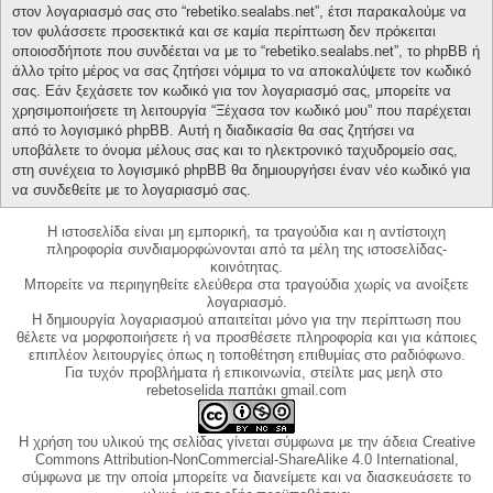
στον λογαριασμό σας στο “rebetiko.sealabs.net”, έτσι παρακαλούμε να
τον φυλάσσετε προσεκτικά και σε καμία περίπτωση δεν πρόκειται
οποιοσδήποτε που συνδέεται να με το “rebetiko.sealabs.net”, το phpBB ή
άλλο τρίτο μέρος να σας ζητήσει νόμιμα το να αποκαλύψετε τον κωδικό
σας. Εάν ξεχάσετε τον κωδικό για τον λογαριασμό σας, μπορείτε να
χρησιμοποιήσετε τη λειτουργία “Ξέχασα τον κωδικό μου” που παρέχεται
από το λογισμικό phpBB. Αυτή η διαδικασία θα σας ζητήσει να
υποβάλετε το όνομα μέλους σας και το ηλεκτρονικό ταχυδρομείο σας,
στη συνέχεια το λογισμικό phpBB θα δημιουργήσει έναν νέο κωδικό για
να συνδεθείτε με το λογαριασμό σας.
Η ιστοσελίδα είναι μη εμπορική, τα τραγούδια και η αντίστοιχη
πληροφορία συνδιαμορφώνονται από τα μέλη της ιστοσελίδας-
κοινότητας.
Μπορείτε να περιηγηθείτε ελεύθερα στα τραγούδια χωρίς να ανοίξετε
λογαριασμό.
Η δημιουργία λογαριασμού απαιτείται μόνο για την περίπτωση που
θέλετε να μορφοποιήσετε ή να προσθέσετε πληροφορία και για κάποιες
επιπλέον λειτουργίες όπως η τοποθέτηση επιθυμίας στο ραδιόφωνο.
Για τυχόν προβλήματα ή επικοινωνία, στείλτε μας μεηλ στο
rebetoselida παπάκι gmail.com
Η χρήση του υλικού της σελίδας γίνεται σύμφωνα με την άδεια Creative
Commons Attribution-NonCommercial-ShareAlike 4.0 International,
σύμφωνα με την οποία μπορείτε να διανείμετε και να διασκευάσετε το