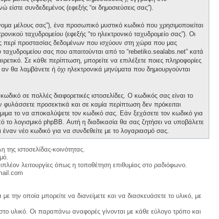
νώ είστε συνδεδεμένος (εφεξής “οι δημοσιεύσεις σας”).
νομα μέλους σας”), ένα προσωπικό μυστικό κωδικό που χρησιμοποιείται
ρονικού ταχυδρομείου (εφεξής “το ηλεκτρονικό ταχυδρομείο σας”). Οι
ους περί προστασίας δεδομένων που ισχύουν στη χώρα που μας
 ταχυδρομείου σας που απαιτούνται από το “rebetiko.sealabs.net” κατά
οαιρετικό. Σε κάθε περίπτωση, μπορείτε να επιλέξετε ποιες πληροφορίες
ε αν θα λαμβάνετε ή όχι ηλεκτρονικά μηνύματα που δημιουργούνται
κωδικό σε πολλές διαφορετικές ιστοσελίδες. Ο κωδικός σας είναι το
ον φυλάσσετε προσεκτικά και σε καμία περίπτωση δεν πρόκειται
νόμιμα το να αποκαλύψετε τον κωδικό σας. Εάν ξεχάσετε τον κωδικό για
ό το λογισμικό phpBB. Αυτή η διαδικασία θα σας ζητήσει να υποβάλετε
ι έναν νέο κωδικό για να συνδεθείτε με το λογαριασμό σας.
η της ιστοσελίδας-κοινότητας.
μό.
ιπλέον λειτουργίες όπως η τοποθέτηση επιθυμίας στο ραδιόφωνο.
mail.com
με την οποία μπορείτε να διανείμετε και να διασκευάσετε το υλικό, με
 στο υλικό. Οι παραπάνω αναφορές γίνονται με κάθε εύλογο τρόπο και