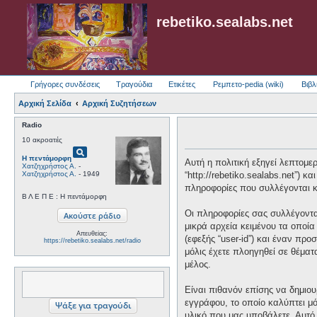
rebetiko.sealabs.net
Γρήγορες συνδέσεις
Τραγούδια
Ετικέτες
Ρεμπετο-pedia (wiki)
Βιβλ
Αρχική Σελίδα
Αρχική Συζητήσεων
Radio
10 ακροατές
pageview
Η πεντάμορφη
Αυτή η πολιτική εξηγεί λεπτομερώ
Χατζηχρήστος Α.
-
Χατζηχρήστος Α.
- 1949
“http://rebetiko.sealabs.net”) 
πληροφορίες που συλλέγονται κα
Β Λ Ε Π Ε : Η πεντάμορφη
Οι πληροφορίες σας συλλέγονται
μικρά αρχεία κειμένου τα οποί
Απευθείας:
(εφεξής “user-id”) και έναν πρ
https://rebetiko.sealabs.net/radio
μόλις έχετε πλοηγηθεί σε θέματ
μέλος.
Είναι πιθανόν επίσης να δημιου
εγγράφου, το οποίο καλύπτει μό
υλικό που μας υποβάλετε. Αυτό 