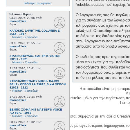
Βαθύτερες αναζητήσεις;
“rebetiko.sealabs.net” (εφεξής 
Τελευταία θέματα
Ο λογαριασμός σας θα περιλαμβ
03.08.2026, 20:56
από:
για τη σύνδεση με τον λογαριασ
marco21nis
θέμα:
πληροφορίες σας σχετικά με το
φιλοξενεί. Οποιεσδήποτε πληροφ
ΚΑΠΟΚΗΣ ΔΗΜΗΤΡΗΣ COLUMBIA E-
3665 - 1917
τη διάρκεια της διαδικασίας εγ
~
Μουσική - Τραγούδια
στον λογαριασμό σας εκτίθεντα
03.08.2026, 20:55
από:
αυτόματα από το phpBB λογισμι
marco21nis
θέμα:
ΣΤΑΣΙΝΟΠΟΥΛΟΣ ΣΩΤΗΡΗΣ VICTOR
Ο κωδικός σας κρυπτογραφείται 
73281 - 1921
μέσο που έχετε για την πρόσβα
~
Μουσική - Τραγούδια
οποιοσδήποτε που συνδέεται να 
21.07.2026, 16:41
από:
marco21nis
τον λογαριασμό σας, μπορείτε ν
θέμα:
το όνομα μέλους σας και το ηλε
ΧΑΤΖΗΑΠΟΣΤΟΛΟΥ ΝΙΚΟΣ- DAJOS
BELA - ODEON AA 79815_9 kai ODEON
82022 - 1922
Η ιστοσελίδα είναι μη εμπορι
~
Μουσική - Τραγούδια
Μπ
17.07.2026, 17:44
από:
Η δημιουργία λογαριασμού απαιτείται μόνο για την περίπτωση π
marco21nis
Για τυχ
θέμα:
ΒΕΜΠΟ ΣΟΦΙΑ HIS MASTER'S VOICE
AO 5071 - 1952
Η χρήση του υλικού της σελίδας γίνεται σύμφωνα με την άδεια Creativ
~
Μουσική - Τραγούδια
08.07.2026, 16:32
από:
1. Να αναφέρετε τον αρχικό και τους μεταγενέστερους δημιουργούς τ
marco21nis
θέμα: