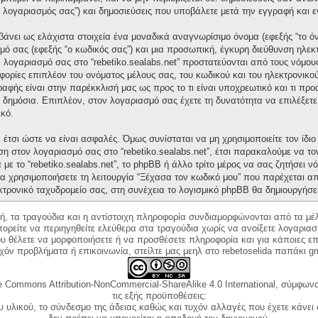
“ο λογαριασμός σας”) και δημοσιεύσεις που υποβάλετε μετά την εγγραφή και ε
άνει ως ελάχιστα στοιχεία ένα μοναδικά αναγνωρίσιμο όνομα (εφεξής “το ό
μό σας (εφεξής “ο κωδικός σας”) και μια προσωπική, έγκυρη διεύθυνση ηλεκτ
ν λογαριασμό σας στο “rebetiko.sealabs.net” προστατεύονται από τους νόμ
ορίες επιπλέον του ονόματος μέλους σας, του κωδικού και του ηλεκτρονικού
γραφής είναι στην παρέκκλισή μας ως προς το τι είναι υποχρεωτικό και τι πρ
ι δημόσια. Επιπλέον, στον λογαριασμό σας έχετε τη δυνατότητα να επιλέξετ
κό.
έτσι ώστε να είναι ασφαλές. Όμως συνίσταται να μη χρησιμοποιείτε τον ίδιο 
ση στον λογαριασμό σας στο “rebetiko.sealabs.net”, έτσι παρακαλούμε να τ
με το “rebetiko.sealabs.net”, το phpBB ή άλλο τρίτο μέρος να σας ζητήσει 
α χρησιμοποιήσετε τη λειτουργία “Ξέχασα τον κωδικό μου” που παρέχεται απ
κτρονικό ταχυδρομείο σας, στη συνέχεια το λογισμικό phpBB θα δημιουργήσε
κή, τα τραγούδια και η αντίστοιχη πληροφορία συνδιαμορφώνονται από τα μέλ
ορείτε να περιηγηθείτε ελεύθερα στα τραγούδια χωρίς να ανοίξετε λογαριασ
ου θέλετε να μορφοποιήσετε ή να προσθέσετε πληροφορία και για κάποιες επ
όν προβλήματα ή επικοινωνία, στείλτε μας μεηλ στο rebetoselida παπάκι g
e Commons Attribution-NonCommercial-ShareAlike 4.0 International, σύμφωνα 
τις εξής προϋποθέσεις:
ου υλικού, το σύνδεσμο της άδειας καθώς και τυχόν αλλαγές που έχετε κάνει