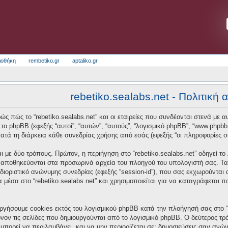
ιοθήκη
rembetiko.gr
aptaliko.gr
rebetiko.sealabs.net - Πολιτική
ς πώς το “rebetiko.sealabs.net” και οι εταιρείες που συνδέονται στενά με αυτό
και το phpBB (εφεξής “αυτοί”, “αυτών”, “αυτούς”, “λογισμικό phpBB”, “www.p
τά τη διάρκεια κάθε συνεδρίας χρήσης από εσάς (εφεξής “οι πληροφορίες σ
 με δύο τρόπους. Πρώτον, η περιήγηση στο “rebetiko.sealabs.net” οδηγεί το
α αποθηκεύονται στα προσωρινά αρχεία του πλοηγού του υπολογιστή σας. Τα
οσδιοριστικό ανώνυμης συνεδρίας (εφεξής “session-id”), που σας εκχωρούνται
α μέσα στο “rebetiko.sealabs.net” και χρησιμοποιείται για να καταγράφεται 
ργήσουμε cookies εκτός του λογισμικού phpBB κατά την πλοήγησή σας στο “re
νον τις σελίδες που δημιουργούνται από το λογισμικό phpBB. Ο δεύτερος τρό
μπορεί να περιλαμβάνει, και να μην περιορίζεται σε: δημοσιεύσεις σαν ανώ