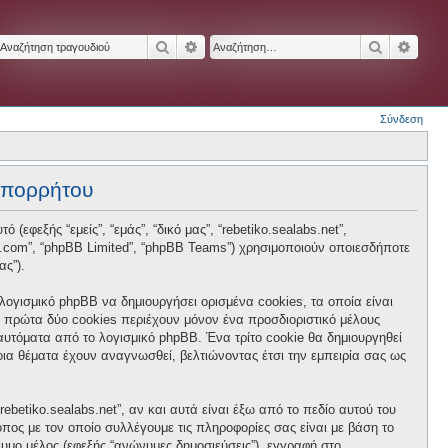
Αναζήτηση
Ειδική αναζήτηση
Αναζήτησ
Ειδικ
Σύνδεση
 απορρήτου
 (εφεξής “εμείς”, “εμάς”, “δικό μας”, “rebetiko.sealabs.net”,
hpbb.com”, “phpBB Limited”, “phpBB Teams”) χρησιμοποιούν οποιεσδήποτε
ας”).
 λογισμικό phpBB να δημιουργήσει ορισμένα cookies, τα οποία είναι
 πρώτα δύο cookies περιέχουν μόνον ένα προσδιοριστικό μέλους
 αυτόματα από το λογισμικό phpBB. Ένα τρίτο cookie θα δημιουργηθεί
ποια θέματα έχουν αναγνωσθεί, βελτιώνοντας έτσι την εμπειρία σας ως
betiko.sealabs.net”, αν και αυτά είναι έξω από το πεδίο αυτού του
πος με τον οποίο συλλέγουμε τις πληροφορίες σας είναι με βάση το
νυμο μέλος (εφεξής “ανώνυμες δημοσιεύσεις”), εγγραφή στο