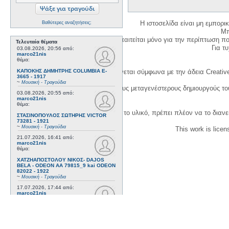
Η ιστοσελίδα είναι μη εμπορι
Βαθύτερες αναζητήσεις;
Μπ
Η δημιουργία λογαριασμού απαιτείται μόνο για την περίπτωση π
Τελευταία θέματα
Για τυχ
03.08.2026, 20:56
από:
marco21nis
θέμα:
ΚΑΠΟΚΗΣ ΔΗΜΗΤΡΗΣ COLUMBIA E-
Η χρήση του υλικού της σελίδας γίνεται σύμφωνα με την άδεια Creativ
3665 - 1917
~
Μουσική - Τραγούδια
1. Να αναφέρετε τον αρχικό και τους μεταγενέστερους δημιουργούς τ
03.08.2026, 20:55
από:
marco21nis
θέμα:
3. Αν διασκευάσετε με κάθε τρόπο το υλικό, πρέπει πλέον να το διανε
ΣΤΑΣΙΝΟΠΟΥΛΟΣ ΣΩΤΗΡΗΣ VICTOR
73281 - 1921
~
Μουσική - Τραγούδια
This work is lice
21.07.2026, 16:41
από:
marco21nis
θέμα:
ΧΑΤΖΗΑΠΟΣΤΟΛΟΥ ΝΙΚΟΣ- DAJOS
BELA - ODEON AA 79815_9 kai ODEON
82022 - 1922
~
Μουσική - Τραγούδια
17.07.2026, 17:44
από:
marco21nis
θέμα:
ΒΕΜΠΟ ΣΟΦΙΑ HIS MASTER'S VOICE
AO 5071 - 1952
~
Μουσική - Τραγούδια