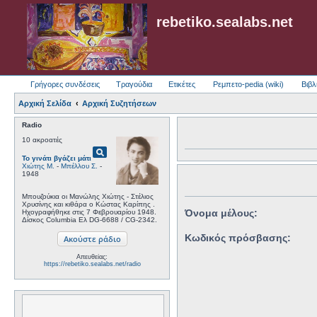
rebetiko.sealabs.net
Γρήγορες συνδέσεις
Τραγούδια
Ετικέτες
Ρεμπετο-pedia (wiki)
Βιβλ
Αρχική Σελίδα
Αρχική Συζητήσεων
Radio
10 ακροατές
pageview
Το γινάτι βγάζει μάτι
Χιώτης Μ.
-
Μπέλλου Σ.
-
1948
Μπουζούκια οι Μανώλης Χιώτης - Στέλιος
Χρυσίνης και κιθάρα ο Κώστας Καρίπης .
Όνομα μέλους:
Ηχογραφήθηκε στις 7 Φεβρουαρίου 1948.
Δίσκος Columbia Ελ DG-6688 / CG-2342.
Κωδικός πρόσβασης:
Απευθείας:
https://rebetiko.sealabs.net/radio