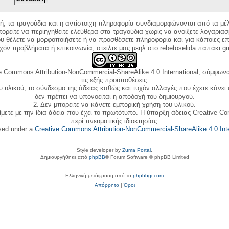
κή, τα τραγούδια και η αντίστοιχη πληροφορία συνδιαμορφώνονται από τα μέλ
ορείτε να περιηγηθείτε ελεύθερα στα τραγούδια χωρίς να ανοίξετε λογαριασ
ου θέλετε να μορφοποιήσετε ή να προσθέσετε πληροφορία και για κάποιες επ
όν προβλήματα ή επικοινωνία, στείλτε μας μεηλ στο rebetoselida παπάκι g
e Commons Attribution-NonCommercial-ShareAlike 4.0 International, σύμφωνα 
τις εξής προϋποθέσεις:
ου υλικού, το σύνδεσμο της άδειας καθώς και τυχόν αλλαγές που έχετε κάνει
δεν πρέπει να υπονοείται η αποδοχή του δημιουργού.
2. Δεν μπορείτε να κάνετε εμπορική χρήση του υλικού.
ίμετε με την ίδια άδεια που έχει το πρωτότυπο. Η ύπαρξη άδειας Creative C
περί πνευματικής ιδιοκτησίας.
nsed under a
Creative Commons Attribution-NonCommercial-ShareAlike 4.0 Inte
Style developer by
Zuma Portal
,
Δημιουργήθηκε από
phpBB
® Forum Software © phpBB Limited
Ελληνική μετάφραση από το
phpbbgr.com
Απόρρητο
|
Όροι