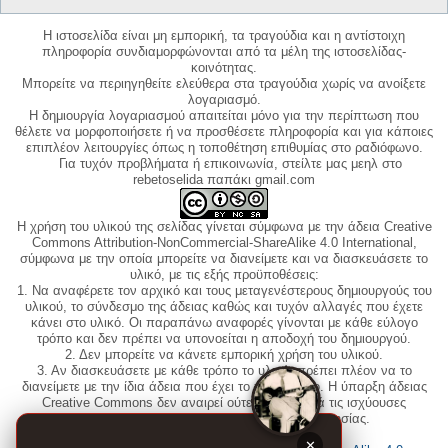
Η ιστοσελίδα είναι μη εμπορική, τα τραγούδια και η αντίστοιχη
πληροφορία συνδιαμορφώνονται από τα μέλη της ιστοσελίδας-
κοινότητας.
Μπορείτε να περιηγηθείτε ελεύθερα στα τραγούδια χωρίς να ανοίξετε
λογαριασμό.
Η δημιουργία λογαριασμού απαιτείται μόνο για την περίπτωση που
θέλετε να μορφοποιήσετε ή να προσθέσετε πληροφορία και για κάποιες
επιπλέον λειτουργίες όπως η τοποθέτηση επιθυμίας στο ραδιόφωνο.
Για τυχόν προβλήματα ή επικοινωνία, στείλτε μας μεηλ στο
rebetoselida παπάκι gmail.com
Η χρήση του υλικού της σελίδας γίνεται σύμφωνα με την άδεια Creative
Commons Attribution-NonCommercial-ShareAlike 4.0 International,
σύμφωνα με την οποία μπορείτε να διανείμετε και να διασκευάσετε το
υλικό, με τις εξής προϋποθέσεις:
1. Να αναφέρετε τον αρχικό και τους μεταγενέστερους δημιουργούς του
υλικού, το σύνδεσμο της άδειας καθώς και τυχόν αλλαγές που έχετε
κάνει στο υλικό. Οι παραπάνω αναφορές γίνονται με κάθε εύλογο
τρόπο και δεν πρέπει να υπονοείται η αποδοχή του δημιουργού.
2. Δεν μπορείτε να κάνετε εμπορική χρήση του υλικού.
3. Αν διασκευάσετε με κάθε τρόπο το υλικό, πρέπει πλέον να το
διανείμετε με την ίδια άδεια που έχει το πρωτότυπο. Η ύπαρξη άδειας
Creative Commons δεν αναιρεί ούτε υποκαθιστά τις ισχύουσες
διατάξεις του νόμου περί πνευματικής ιδιοκτησίας.
This work is licensed under a
✕