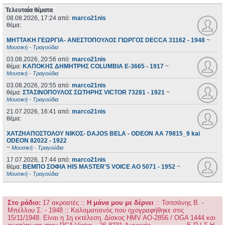
Τελευταία θέματα
08.08.2026, 17:24
από:
marco21nis
θέμα:
ΜΗΤΤΑΚΗ ΓΕΩΡΓΙΑ- ΑΝΕΣΤΟΠΟΥΛΟΣ ΓΙΩΡΓΟΣ DECCA 31162 - 1948
~
Μουσική - Τραγούδια
03.08.2026, 20:56
από:
marco21nis
θέμα:
ΚΑΠΟΚΗΣ ΔΗΜΗΤΡΗΣ COLUMBIA E-3665 - 1917
~
Μουσική - Τραγούδια
03.08.2026, 20:55
από:
marco21nis
θέμα:
ΣΤΑΣΙΝΟΠΟΥΛΟΣ ΣΩΤΗΡΗΣ VICTOR 73281 - 1921
~
Μουσική - Τραγούδια
21.07.2026, 16:41
από:
marco21nis
θέμα:
ΧΑΤΖΗΑΠΟΣΤΟΛΟΥ ΝΙΚΟΣ- DAJOS BELA - ODEON AA 79815_9 kai
ODEON 82022 - 1922
~
Μουσική - Τραγούδια
17.07.2026, 17:44
από:
marco21nis
θέμα:
ΒΕΜΠΟ ΣΟΦΙΑ HIS MASTER'S VOICE AO 5071 - 1952
~
Μουσική - Τραγούδια
Στο ράδιο:
17 ακροατές
::
Η μάνα μου με δέρνει
:: Τσιτσάνης Β. -
Μπέλλου Σ. - 1948 :: Καλαματιανός που ηχογραφήθηκε στις
15/11/1948. Είναι η 1η εκτέλεση. Δίσκος HMV AO-2856 / OGA 1444 και