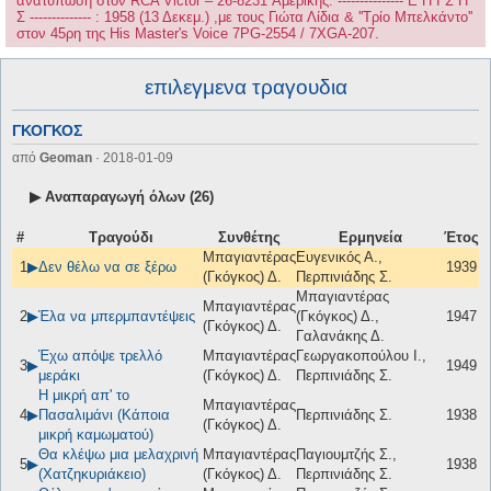
ανατύπωση στον RCA Victor ‎– 26-8231 Αμερικής. --------------- Ε Π Ι Σ Η
Σ -------------- : 1958 (13 Δεκεμ.) ,με τους Γιώτα Λίδια & ''Τρίο Μπελκάντο''
στον 45ρη της His Master's Voice 7PG-2554 / 7XGA-207.
επιλεγμενα τραγουδια
ΓΚΟΓΚΟΣ
από
Geoman
· 2018-01-09
▶ Αναπαραγωγή όλων (26)
#
Τραγούδι
Συνθέτης
Ερμηνεία
Έτος
Μπαγιαντέρας
Ευγενικός Α.,
1
▶
Δεν θέλω να σε ξέρω
1939
(Γκόγκος) Δ.
Περπινιάδης Σ.
Μπαγιαντέρας
Μπαγιαντέρας
2
▶
Έλα να μπερμπαντέψεις
(Γκόγκος) Δ.,
1947
(Γκόγκος) Δ.
Γαλανάκης Δ.
Έχω απόψε τρελλό
Μπαγιαντέρας
Γεωργακοπούλου Ι.,
3
▶
1949
μεράκι
(Γκόγκος) Δ.
Περπινιάδης Σ.
Η μικρή απ' το
Μπαγιαντέρας
4
▶
Πασαλιμάνι (Κάποια
Περπινιάδης Σ.
1938
(Γκόγκος) Δ.
μικρή καμωματού)
Θα κλέψω μια μελαχρινή
Μπαγιαντέρας
Παγιουμτζής Σ.,
5
▶
1938
(Χατζηκυριάκειο)
(Γκόγκος) Δ.
Περπινιάδης Σ.