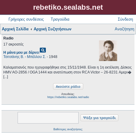
rebetiko.sealabs.net
Γρήγορες συνδέσεις
Τραγούδια
Σύνδεση
Αρχική Σελίδα
Αρχική Συζητήσεων
Αναζήτηση
Radio
17 ακροατές
pageview
Η μάνα μου με δέρνει
Τσιτσάνης Β.
-
Μπέλλου Σ.
- 1948
Καλαματιανός που ηχογραφήθηκε στις 15/11/1948. Είναι η 1η εκτέλεση. Δίσκος
HMV AO-2856 / OGA 1444 και ανατύπωση στον RCA Victor ‎– 26-8231 Αμερι�
[...]
Απευθείας:
https://rebetiko.sealabs.net/radio
Βαθύτερες αναζητήσεις;