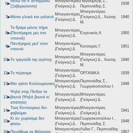
Θέλω να σ' ανταμώσω
Μπαγιαντέρας
Παγιουμτζής Σ.,
6
▶
1938
(Ξαβεριώτισσα)
(Γκόγκος) Δ.
Περπινιάδης Σ.
Μπαγιαντέρας
Μπαγιαντέρας
7
▶
Μάτια γλυκά και γαλανά
(Γκόγκος) Δ., Χιώτης
1940
(Γκόγκος) Δ.
Μ.
Το δρόμο μόνος πήρα
Μπαγιαντέρας
8
▶
(Παντέρημος μες στο
Ευγενικός Α.
1950
(Γκόγκος) Δ.
ντουνιά)
Παντέρημος μεσ' στον
Μπαγιαντέρας
9
▶
Κατσαρός Γ.
1951
ντουνιά
(Γκόγκος) Δ.
Μπαγιαντέρας
Μπαγιαντέρας
10
▶
Το τραγούδι της αγάπης
(Γκόγκος) Δ., Χιώτης
1940
(Γκόγκος) Δ.
Μ.
Μπαγιαντέρας
11
▶
Το πέρασμα
ΟΡΓΑΝΙΚΑ
1939
(Γκόγκος) Δ.
Μπαγιαντέρας
Περπινιάδης Σ.,
12
▶
Μια τράτα Κουλουριώτικη
1948
(Γκόγκος) Δ.
Γεωργακοπούλου Ι.
Ψηλά στης Πίνδου τα
Μπαγιαντέρας
Μπαγιαντέρας
13
▶
βουνά (Ψηλά βουνά κι'
(Γκόγκος) Δ.
(Γκόγκος) Δ.
απάτητα)
Τους Κενταύρους δεν
Μπαγιαντέρας
Μπαγιαντέρας
14
▶
1941
φοβούμαι
(Γκόγκος) Δ.
(Γκόγκος) Δ.
Κι αν χωρίσαμε δεν
Μπαγιαντέρας
Γεωργακοπούλου Ι.,
15
▶
1948
φταίω
(Γκόγκος) Δ.
Περπινιάδης Σ.
Μπαγιαντέρας
Λύδια Γ., Περπινιάδης
16
▶
Πανάθεμα σε θάλασσα
1957