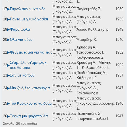
(Γκόγκος) Δ.
Σ.
Μπαγιαντέρας
17
▶
Γυρνώ σαν νυχτερίδα
Παγιουμτζής Σ.
1939
(Γκόγκος) Δ.
Μπαγιαντέρας
Μπαγιαντέρας
18
▶
Παντα με γλυκό χασίσι
1935
(Γκόγκος) Δ.
(Γκόγκος) Δ.
Μπαγιαντέρας
19
▶
Ψαροπούλα
Άλλος Καλλιτέχνης
1949
(Γκόγκος) Δ.
Μπαγιαντέρας
20
▶
Όλα για σένα
Μαυρίδης Χ.
1940
(Γκόγκος) Δ.
Χρυσάφη Α.,
Μπαγιαντέρας
21
▶
Φεύγεις ταξίδι για να πας
Τατασόπουλος Ι.,
1952
(Γκόγκος) Δ.
Καλφοπούλου Σ.
Στ'αμπέλι, στ'αμπελάκι
Μπαγιαντέρας
Χρυσάφη Α., Μπίνης
22
▶
1952
σου θα μπω
(Γκόγκος) Δ.
Τ., Καλφοπούλου Σ.
Μπαγιαντέρας
Περδικόπουλος Δ.,
23
▶
Σαν με κοιτούν
1937
(Γκόγκος) Δ.
Κάβουρας Γ.
Μπαγιαντέρας
Μπαγιαντέρας
24
▶
Μια ζωή έλα καινούργια
(Γκόγκος) Δ.,
1947
(Γκόγκος) Δ.
Γαλανάκης Δ.
Μπαγιαντέρας
Μπαγιαντέρας
25
▶
Του Κυριάκου το γαϊδούρι
(Γκόγκος) Δ., Χρυσίνης
1946
(Γκόγκος) Δ.
Σ.
Μπαγιαντέρας
Περπινιάδης Σ.,
26
▶
Ξεκινά μια ψαροπούλα
1947
(Γκόγκος) Δ.
Γεωργακοπούλου Ι.
Σύνολο: 26 τραγούδια