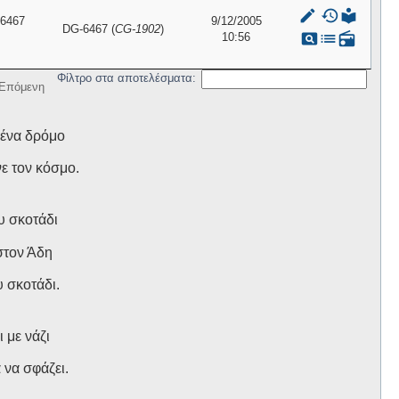
mode_edit
history
local_library
6467
9/12/2005
DG-6467 (
CG-1902
)
pageview
list
radio
10:56
Φίλτρο στα αποτελέσματα:
Επόμενη
 ένα δρόμο
ε τον κόσμο.
υ σκοτάδι
στον Άδη
υ σκοτάδι.
 με νάζι
 να σφάζει.