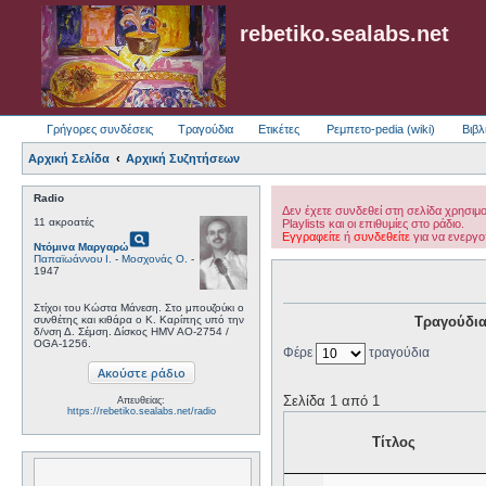
rebetiko.sealabs.net
Γρήγορες συνδέσεις
Τραγούδια
Ετικέτες
Ρεμπετο-pedia (wiki)
Βιβλ
Αρχική Σελίδα
Αρχική Συζητήσεων
Radio
Δεν έχετε συνδεθεί στη σελίδα χρησιμ
11 ακροατές
Playlists και οι επιθυμίες στο ράδιο.
pageview
Εγγραφείτε
ή
συνδεθείτε
για να ενεργο
Ντόμινα Μαργαρώ
Παπαϊωάννου Ι.
-
Μοσχονάς Ο.
-
1947
Στίχοι του Κώστα Μάνεση. Στο μπουζούκι ο
συνθέτης και κιθάρα ο Κ. Καρίπης υπό την
Τραγούδια
δ/νση Δ. Σέμση. Δίσκος HMV AO-2754 /
OGA-1256.
Φέρε
τραγούδια
Σελίδα 1 από 1
Απευθείας:
https://rebetiko.sealabs.net/radio
Τίτλος