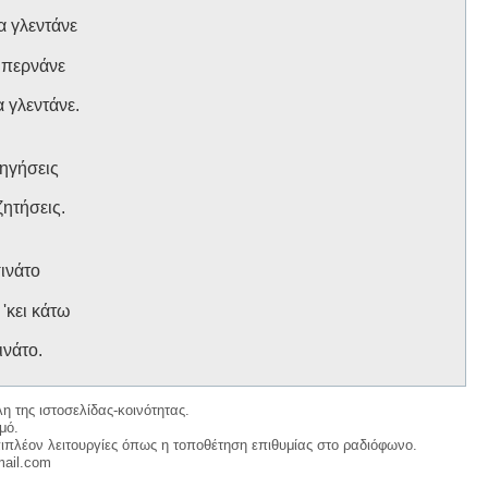
α γλεντάνε
α περνάνε
 γλεντάνε.
ηγήσεις
ζητήσεις.
ινάτο
'κει κάτω
ινάτο.
η της ιστοσελίδας-κοινότητας.
μό.
ιπλέον λειτουργίες όπως η τοποθέτηση επιθυμίας στο ραδιόφωνο.
mail.com