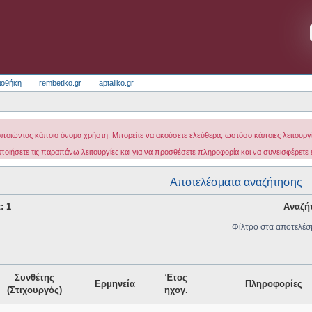
ιοθήκη
rembetiko.gr
aptaliko.gr
οποιώντας κάποιο όνομα χρήστη. Μπορείτε να ακούσετε ελεύθερα, ωστόσο κάποιες λειτουργίε
ποιήσετε τις παραπάνω λειτουργίες και για να προσθέσετε πληροφορία και να συνεισφέρετε
Αποτελέσματα αναζήτησης
: 1
Αναζή
Φίλτρο στα αποτελέσ
Συνθέτης
Έτος
Ερμηνεία
Πληροφορίες
(Στιχουργός)
ηχογ.