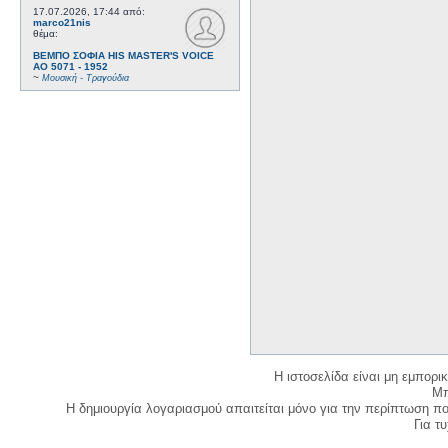
17.07.2026, 17:44
από:
marco21nis
θέμα:
ΒΕΜΠΟ ΣΟΦΙΑ HIS MASTER'S VOICE
AO 5071 - 1952
~
Μουσική - Τραγούδια
Η ιστοσελίδα είναι μη εμπορι
Μπ
Η δημιουργία λογαριασμού απαιτείται μόνο για την περίπτωση π
Για τυχ