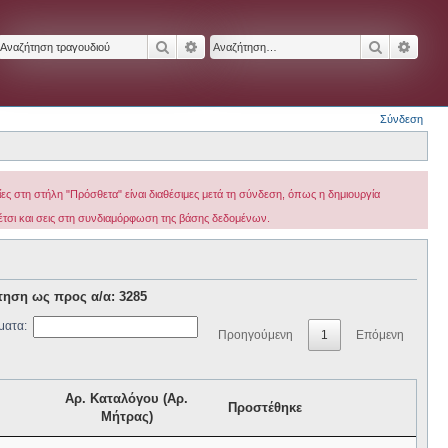
Αναζήτηση
Ειδική αναζήτηση
Αναζήτησ
Ειδικ
Σύνδεση
ς στη στήλη "Πρόσθετα" είναι διαθέσιμες μετά τη σύνδεση, όπως η δημιουργία
 έτσι και σεις στη συνδιαμόρφωση της βάσης δεδομένων.
τηση ως προς α/α: 3285
ματα:
Προηγούμενη
1
Επόμενη
Αρ. Καταλόγου (Αρ.
Προστέθηκε
Μήτρας)