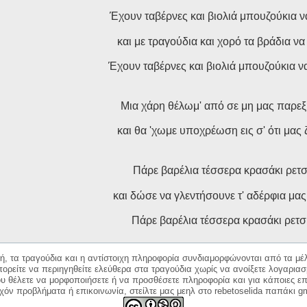
Έχουν ταβέρνες και βιολιά μπουζούκια ν
και με τραγούδια και χορό τα βράδια ν
Έχουν ταβέρνες και βιολιά μπουζούκια να
Μια χάρη θέλωμ' από σε μη μας παρεξ
και θα 'χωμε υποχρέωση εις σ' ότι μας 
Πάρε βαρέλια τέσσερα κρασάκι ρετσ
και δώσε να γλεντήσουνε τ' αδέρφια μας 
Πάρε βαρέλια τέσσερα κρασάκι ρετσ
κή, τα τραγούδια και η αντίστοιχη πληροφορία συνδιαμορφώνονται από τα μέλ
ορείτε να περιηγηθείτε ελεύθερα στα τραγούδια χωρίς να ανοίξετε λογαριασ
ου θέλετε να μορφοποιήσετε ή να προσθέσετε πληροφορία και για κάποιες επ
όν προβλήματα ή επικοινωνία, στείλτε μας μεηλ στο rebetoselida παπάκι g