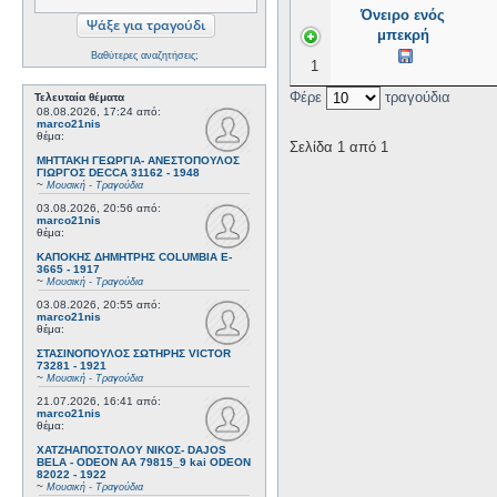
Όνειρο ενός
μπεκρή
Βαθύτερες αναζητήσεις;
1
Φέρε
τραγούδια
Τελευταία θέματα
08.08.2026, 17:24
από:
marco21nis
θέμα:
Σελίδα 1 από 1
ΜΗΤΤΑΚΗ ΓΕΩΡΓΙΑ- ΑΝΕΣΤΟΠΟΥΛΟΣ
ΓΙΩΡΓΟΣ DECCA 31162 - 1948
~
Μουσική - Τραγούδια
03.08.2026, 20:56
από:
marco21nis
θέμα:
ΚΑΠΟΚΗΣ ΔΗΜΗΤΡΗΣ COLUMBIA E-
3665 - 1917
~
Μουσική - Τραγούδια
03.08.2026, 20:55
από:
marco21nis
θέμα:
ΣΤΑΣΙΝΟΠΟΥΛΟΣ ΣΩΤΗΡΗΣ VICTOR
73281 - 1921
~
Μουσική - Τραγούδια
21.07.2026, 16:41
από:
marco21nis
θέμα:
ΧΑΤΖΗΑΠΟΣΤΟΛΟΥ ΝΙΚΟΣ- DAJOS
BELA - ODEON AA 79815_9 kai ODEON
82022 - 1922
~
Μουσική - Τραγούδια