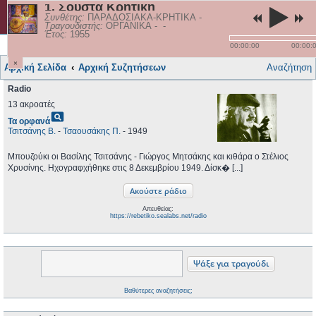
1. Σούστα Κρητική
rebetiko.sealabs.net
Συνθέτης:
ΠΑΡΑΔΟΣΙΑΚΑ-ΚΡΗΤΙΚΑ
-
Τραγουδιστής:
ΟΡΓΑΝΙΚΑ
-
-
Έτος:
1955
Γρήγορες συνδέσεις
Τραγούδια
Σύνδεση
00:00:00
00:00:
×
Αρχική Σελίδα
Αρχική Συζητήσεων
Αναζήτηση
Radio
13 ακροατές
pageview
Τα ορφανά
Τσιτσάνης Β.
-
Τσαουσάκης Π.
- 1949
Μπουζούκι οι Βασίλης Τσιτσάνης - Γιώργος Μητσάκης και κιθάρα ο Στέλιος
Χρυσίνης. Ηχογραφχήθηκε στις 8 Δεκεμβρίου 1949. Δίσκ� [...]
Απευθείας:
https://rebetiko.sealabs.net/radio
Βαθύτερες αναζητήσεις;