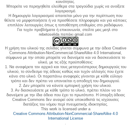
κοινότητας.
Μπορείτε να περιηγηθείτε ελεύθερα στα τραγούδια χωρίς να ανοίξετε
λογαριασμό.
Η δημιουργία λογαριασμού απαιτείται μόνο για την περίπτωση που
θέλετε να μορφοποιήσετε ή να προσθέσετε πληροφορία και για κάποιες
επιπλέον λειτουργίες όπως η τοποθέτηση επιθυμίας στο ραδιόφωνο.
Για τυχόν προβλήματα ή επικοινωνία, στείλτε μας μεηλ στο
rebetoselida παπάκι gmail.com
Η χρήση του υλικού της σελίδας γίνεται σύμφωνα με την άδεια Creative
Commons Attribution-NonCommercial-ShareAlike 4.0 International,
σύμφωνα με την οποία μπορείτε να διανείμετε και να διασκευάσετε το
υλικό, με τις εξής προϋποθέσεις:
1. Να αναφέρετε τον αρχικό και τους μεταγενέστερους δημιουργούς του
υλικού, το σύνδεσμο της άδειας καθώς και τυχόν αλλαγές που έχετε
κάνει στο υλικό. Οι παραπάνω αναφορές γίνονται με κάθε εύλογο
τρόπο και δεν πρέπει να υπονοείται η αποδοχή του δημιουργού.
2. Δεν μπορείτε να κάνετε εμπορική χρήση του υλικού.
3. Αν διασκευάσετε με κάθε τρόπο το υλικό, πρέπει πλέον να το
διανείμετε με την ίδια άδεια που έχει το πρωτότυπο. Η ύπαρξη άδειας
Creative Commons δεν αναιρεί ούτε υποκαθιστά τις ισχύουσες
διατάξεις του νόμου περί πνευματικής ιδιοκτησίας.
This work is licensed under a
Creative Commons Attribution-NonCommercial-ShareAlike 4.0
International License
.