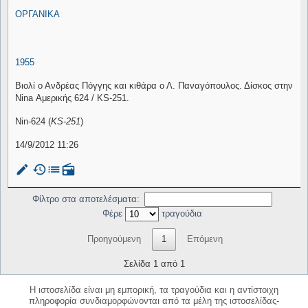
ΟΡΓΑΝΙΚΑ
1955
Βιολί ο Ανδρέας Πόγγης και κιθάρα ο Λ. Παναγόπουλος. Δίσκος στην
Nina Αμερικής 624 / KS-251.
Nin-624 (
KS-251
)
14/9/2012 11:26
mode_edit
history
list
radio
Φίλτρο στα αποτελέσματα:
Φέρε
τραγούδια
Προηγούμενη
1
Επόμενη
Σελίδα 1 από 1
Η ιστοσελίδα είναι μη εμπορική, τα τραγούδια και η αντίστοιχη
πληροφορία συνδιαμορφώνονται από τα μέλη της ιστοσελίδας-