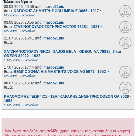
Τελευταία θέματα
03.08.2026, 20:56
από:
marco21nis
θέμα:
ΚΑΠΟΚΗΣ ΔΗΜΗΤΡΗΣ COLUMBIA E-3665 - 1917
~
Μουσική - Τραγούδια
03.08.2026, 20:55
από:
marco21nis
θέμα:
ΣΤΑΣΙΝΟΠΟΥΛΟΣ ΣΩΤΗΡΗΣ VICTOR 73281 - 1921
~
Μουσική - Τραγούδια
21.07.2026, 16:41
από:
marco21nis
θέμα:
ΧΑΤΖΗΑΠΟΣΤΟΛΟΥ ΝΙΚΟΣ- DAJOS BELA - ODEON AA 79815_9 kai
ODEON 82022 - 1922
~
Μουσική - Τραγούδια
17.07.2026, 17:44
από:
marco21nis
θέμα:
ΒΕΜΠΟ ΣΟΦΙΑ HIS MASTER'S VOICE AO 5071 - 1952
~
Μουσική - Τραγούδια
08.07.2026, 16:32
από:
marco21nis
θέμα:
ΚΑΛΟΜΟΙΡΗΣ ΓΕΩΡΓΙΟΣ - ΤΣΑΓΚΑΡΑΚΗΣ ΔΗΜΗΤΡΗΣ ODEON GA 8029 -
1958
~
Μουσική - Τραγούδια
Δεν έχετε συνδεθεί στη σελίδα χρησιμοποιώντας κάποιο όνομα χρήστη.
Μπορείτε να ακούσετε ελεύθερα, ωστόσο κάποιες λειτουργίες στη