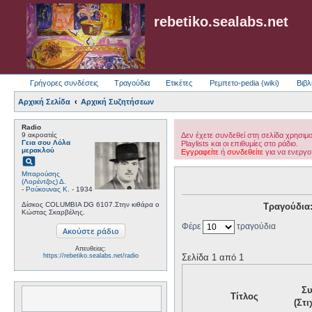
rebetiko.sealabs.net
Γρήγορες συνδέσεις
Τραγούδια
Ετικέτες
Ρεμπετο-pedia (wiki)
Βιβλ
Αρχική Σελίδα
Αρχική Συζητήσεων
Radio
9 ακροατές
Δεν έχετε συνδεθεί στη σελίδα χρησιμ
Γεια σου Λόλα
Playlists και οι επιθυμίες στο ράδιο.
μερακλού
Εγγραφείτε
ή
συνδεθείτε
για να ενεργο
pageview
Μπαρούσης
(Λορέντζος) Δ.
-
Ρούκουνας Κ.
- 1934
Δίσκος COLUMBIA DG 6107.Στην κιθάρα ο
Τραγούδια
Κώστας Σκαρβέλης.
Φέρε
τραγούδια
Απευθείας:
Σελίδα 1 από 1
https://rebetiko.sealabs.net/radio
Συ
Τίτλος
(Στ