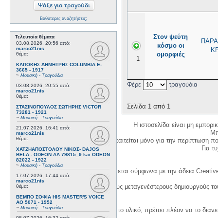
Βαθύτερες αναζητήσεις;
Στον ψεύτη
Τελευταία θέματα
ΠΑΡΑ
03.08.2026, 20:56
από:
κόσμο οι
marco21nis
Κ
ομορφιές
θέμα:
1
ΚΑΠΟΚΗΣ ΔΗΜΗΤΡΗΣ COLUMBIA E-
3665 - 1917
~
Μουσική - Τραγούδια
Φέρε
τραγούδια
03.08.2026, 20:55
από:
marco21nis
θέμα:
Σελίδα 1 από 1
ΣΤΑΣΙΝΟΠΟΥΛΟΣ ΣΩΤΗΡΗΣ VICTOR
73281 - 1921
~
Μουσική - Τραγούδια
Η ιστοσελίδα είναι μη εμπορι
21.07.2026, 16:41
από:
Μπ
marco21nis
θέμα:
Η δημιουργία λογαριασμού απαιτείται μόνο για την περίπτωση π
Για τυχ
ΧΑΤΖΗΑΠΟΣΤΟΛΟΥ ΝΙΚΟΣ- DAJOS
BELA - ODEON AA 79815_9 kai ODEON
82022 - 1922
~
Μουσική - Τραγούδια
Η χρήση του υλικού της σελίδας γίνεται σύμφωνα με την άδεια Creativ
17.07.2026, 17:44
από:
marco21nis
1. Να αναφέρετε τον αρχικό και τους μεταγενέστερους δημιουργούς τ
θέμα:
ΒΕΜΠΟ ΣΟΦΙΑ HIS MASTER'S VOICE
AO 5071 - 1952
~
Μουσική - Τραγούδια
3. Αν διασκευάσετε με κάθε τρόπο το υλικό, πρέπει πλέον να το διανε
08.07.2026, 16:32
από: