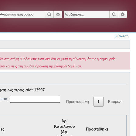
Αναζήτηση
Ειδική αναζήτηση
Αναζήτησ
Ειδικ
Σύνδεση
ς στη στήλη "Πρόσθετα" είναι διαθέσιμες μετά τη σύνδεση, όπως η δημιουργία
 έτσι και σεις στη συνδιαμόρφωση της βάσης δεδομένων.
ηση ως προς α/α: 13997
ματα:
Προηγούμενη
1
Επόμενη
Αρ.
Καταλόγου
ίες
Προστέθηκε
(Αρ.