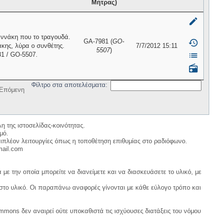
Μήτρας)
mode_edit
αννάκη που το τραγουδά.
GA-7981 (
GO-
history
κης, λύρα ο συνθέτης.
7/7/2012 15:11
5507
)
list
1 / GO-5507.
radio
Φίλτρο στα αποτελέσματα:
Επόμενη
η της ιστοσελίδας-κοινότητας.
μό.
ιπλέον λειτουργίες όπως η τοποθέτηση επιθυμίας στο ραδιόφωνο.
mail.com
με την οποία μπορείτε να διανείμετε και να διασκευάσετε το υλικό, με
 στο υλικό. Οι παραπάνω αναφορές γίνονται με κάθε εύλογο τρόπο και
ommons δεν αναιρεί ούτε υποκαθιστά τις ισχύουσες διατάξεις του νόμου