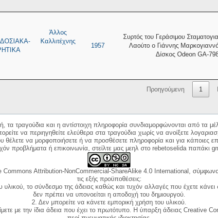
Άλλος
Συρτός του Γεράσιμου Σταματογι
ΔΟΣΙΑΚΑ-
Καλλιτέχνης
1957
Λαούτο ο Γιάννης Μαρκογιαννά
ΡΗΤΙΚΑ
Δίσκος Odeon GA-798
Προηγούμενη
1
κή, τα τραγούδια και η αντίστοιχη πληροφορία συνδιαμορφώνονται από τα μέλ
ορείτε να περιηγηθείτε ελεύθερα στα τραγούδια χωρίς να ανοίξετε λογαριασ
ου θέλετε να μορφοποιήσετε ή να προσθέσετε πληροφορία και για κάποιες επ
όν προβλήματα ή επικοινωνία, στείλτε μας μεηλ στο rebetoselida παπάκι g
e Commons Attribution-NonCommercial-ShareAlike 4.0 International, σύμφωνα 
τις εξής προϋποθέσεις:
ου υλικού, το σύνδεσμο της άδειας καθώς και τυχόν αλλαγές που έχετε κάνει
δεν πρέπει να υπονοείται η αποδοχή του δημιουργού.
2. Δεν μπορείτε να κάνετε εμπορική χρήση του υλικού.
ίμετε με την ίδια άδεια που έχει το πρωτότυπο. Η ύπαρξη άδειας Creative C
περί πνευματικής ιδιοκτησίας.