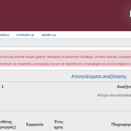
ιοθήκη
rembetiko.gr
aptaliko.gr
οποιώντας κάποιο όνομα χρήστη. Μπορείτε να ακούσετε ελεύθερα, ωστόσο κάποιες λειτουργίε
ποιήσετε τις παραπάνω λειτουργίες και για να προσθέσετε πληροφορία και να συνεισφέρετε
Αποτελέσματα αναζήτησης
: 1
Αναζήτ
Φίλτρο στα αποτελέσ
νθέτης
Έτος
Ερμηνεία
Πληροφορ
ιχουργός)
ηχογ.