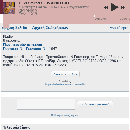
1. Δόχενα - Κλέφτικο
rebetiko.sealabs.net
Συνθέτης:
ΠΑΡΑΔΟΣΙΑΚΑ
-
Τραγουδιστής:
ΟΡΓΑΝΙΚΑ
-
-
Έτος:
1918
Γρήγορες συνδέσεις
Τραγούδια
Σύνδεση
00:00:00
00:00:
×
Αρχική Σελίδα
Αρχική Συζητήσεων
Αναζήτηση
Radio
9 ακροατές
Πως περνούν τα χρόνια
Γούναρης Ν.
-
Γούναρης Ν.
- 1947
Tango του Νίκου Γούναρη. Τραγουδούν οι Ν.Γούναρης και Τ. Μαρούδας, την
ορχήστρα διευθύνει ο Κ.Γιαννίδης. Δίσκος HMV Ελ AO-2782 / OGA-1296 και
ανατύπωση στον RCA VICTOR 26-8223.
Απευθείας:
https://rebetiko.sealabs.net/radio
Βαθύτερες αναζητήσεις;
Τελευταία θέματα