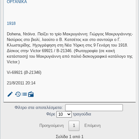
ΟΡΓΑΝΙΚΑ
1918
Dohena, Ντόϊνα. Παίζει το τρίο Μακρυγιάννη: Γιώργος Μακρυγιάννης-
Νισύριος στο βιολί, λαούτο ο Β. Κατσέτος και στο σαντούρι ο Γ.
Κλωστερίδης. Ηχογράφηση στη Νέα Υόρκη στις 9 Γενάρη του 1918.
Δίσκος στην Victor 69921 / B-21346. (Φωτογραφία (σε κακή
κατάσταση) του Μακρυγιάννη από παλιό δισκογραφικό κατάλογο της
Victor.)
Vi-69921 (
B-21346
)
21/8/2011 20:14
mode_edit
history
list
radio
Φίλτρο στα αποτελέσματα:
Φέρε
τραγούδια
Προηγούμενη
1
Επόμενη
Σελίδα 1 από 1