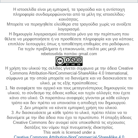
Η ιστοσελίδα είναι μη εμπορική, τα τραγούδια και η αντίστοιχη
πληροφορία συνδιαμορφώνονται από τα μέλη της ιστοσελίδας-
κοινότητας.
Μπορείτε να περιηγηθείτε ελεύθερα στα τραγούδια χωρίς να ανοίξετε
λογαριασμό.
Η δημιουργία λογαριασμού απαιτείται μόνο για την περίπτωση που
θέλετε να μορφοποιήσετε ή να προσθέσετε πληροφορία και για κάποιες
επιπλέον λειτουργίες όπως η τοποθέτηση επιθυμίας στο ραδιόφωνο.
Για τυχόν προβλήματα ή επικοινωνία, στείλτε μας μεηλ στο
rebetoselida παπάκι gmail.com
Η χρήση του υλικού της σελίδας γίνεται σύμφωνα με την άδεια Creative
Commons Attribution-NonCommercial-ShareAlike 4.0 International,
σύμφωνα με την οποία μπορείτε να διανείμετε και να διασκευάσετε το
υλικό, με τις εξής προϋποθέσεις:
1. Να αναφέρετε τον αρχικό και τους μεταγενέστερους δημιουργούς του
υλικού, το σύνδεσμο της άδειας καθώς και τυχόν αλλαγές που έχετε
κάνει στο υλικό. Οι παραπάνω αναφορές γίνονται με κάθε εύλογο
τρόπο και δεν πρέπει να υπονοείται η αποδοχή του δημιουργού.
2. Δεν μπορείτε να κάνετε εμπορική χρήση του υλικού.
3. Αν διασκευάσετε με κάθε τρόπο το υλικό, πρέπει πλέον να το
διανείμετε με την ίδια άδεια που έχει το πρωτότυπο. Η ύπαρξη άδειας
Creative Commons δεν αναιρεί ούτε υποκαθιστά τις ισχύουσες
διατάξεις του νόμου περί πνευματικής ιδιοκτησίας.
This work is licensed under a
Creative Commons Attribution-NonCommercial-ShareAlike 4.0