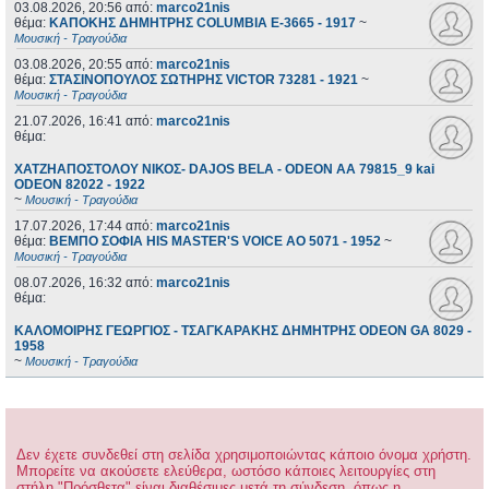
03.08.2026, 20:56
από:
marco21nis
θέμα:
ΚΑΠΟΚΗΣ ΔΗΜΗΤΡΗΣ COLUMBIA E-3665 - 1917
~
Μουσική - Τραγούδια
03.08.2026, 20:55
από:
marco21nis
θέμα:
ΣΤΑΣΙΝΟΠΟΥΛΟΣ ΣΩΤΗΡΗΣ VICTOR 73281 - 1921
~
Μουσική - Τραγούδια
21.07.2026, 16:41
από:
marco21nis
θέμα:
ΧΑΤΖΗΑΠΟΣΤΟΛΟΥ ΝΙΚΟΣ- DAJOS BELA - ODEON AA 79815_9 kai
ODEON 82022 - 1922
~
Μουσική - Τραγούδια
17.07.2026, 17:44
από:
marco21nis
θέμα:
ΒΕΜΠΟ ΣΟΦΙΑ HIS MASTER'S VOICE AO 5071 - 1952
~
Μουσική - Τραγούδια
08.07.2026, 16:32
από:
marco21nis
θέμα:
ΚΑΛΟΜΟΙΡΗΣ ΓΕΩΡΓΙΟΣ - ΤΣΑΓΚΑΡΑΚΗΣ ΔΗΜΗΤΡΗΣ ODEON GA 8029 -
1958
~
Μουσική - Τραγούδια
Δεν έχετε συνδεθεί στη σελίδα χρησιμοποιώντας κάποιο όνομα χρήστη.
Μπορείτε να ακούσετε ελεύθερα, ωστόσο κάποιες λειτουργίες στη
στήλη "Πρόσθετα" είναι διαθέσιμες μετά τη σύνδεση, όπως η