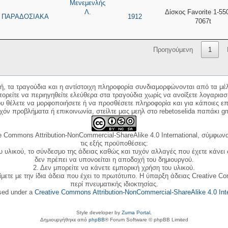
Μενεμενλής
Λ.
Δίσκος Favorite 1-55
ΠΑΡΑΔΟΣΙΑΚΑ
1912
7067t
Προηγούμενη
1
κή, τα τραγούδια και η αντίστοιχη πληροφορία συνδιαμορφώνονται από τα μέλ
ορείτε να περιηγηθείτε ελεύθερα στα τραγούδια χωρίς να ανοίξετε λογαριασ
ου θέλετε να μορφοποιήσετε ή να προσθέσετε πληροφορία και για κάποιες επ
όν προβλήματα ή επικοινωνία, στείλτε μας μεηλ στο rebetoselida παπάκι g
e Commons Attribution-NonCommercial-ShareAlike 4.0 International, σύμφωνα 
τις εξής προϋποθέσεις:
ου υλικού, το σύνδεσμο της άδειας καθώς και τυχόν αλλαγές που έχετε κάνει
δεν πρέπει να υπονοείται η αποδοχή του δημιουργού.
2. Δεν μπορείτε να κάνετε εμπορική χρήση του υλικού.
ίμετε με την ίδια άδεια που έχει το πρωτότυπο. Η ύπαρξη άδειας Creative C
περί πνευματικής ιδιοκτησίας.
nsed under a
Creative Commons Attribution-NonCommercial-ShareAlike 4.0 Inte
Style developer by
Zuma Portal
,
Δημιουργήθηκε από
phpBB
® Forum Software © phpBB Limited