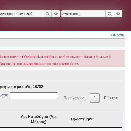
Αναζήτηση
Ειδική αναζήτηση
Αναζήτησ
Ειδικ
Σύνδεση
ς στη στήλη "Πρόσθετα" είναι διαθέσιμες μετά τη σύνδεση, όπως η δημιουργία
 έτσι και σεις στη συνδιαμόρφωση της βάσης δεδομένων.
ηση ως προς α/α: 18762
ματα:
Προηγούμενη
1
Επόμενη
Αρ. Καταλόγου (Αρ.
Προστέθηκε
Μήτρας)