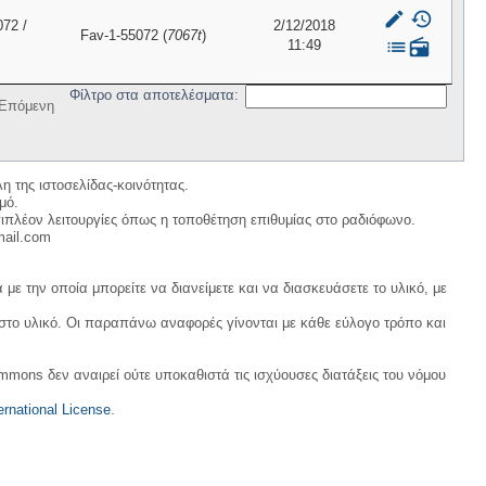
mode_edit
history
072 /
2/12/2018
Fav-1-55072 (
7067t
)
list
radio
11:49
Φίλτρο στα αποτελέσματα:
Επόμενη
η της ιστοσελίδας-κοινότητας.
μό.
ιπλέον λειτουργίες όπως η τοποθέτηση επιθυμίας στο ραδιόφωνο.
mail.com
με την οποία μπορείτε να διανείμετε και να διασκευάσετε το υλικό, με
 στο υλικό. Οι παραπάνω αναφορές γίνονται με κάθε εύλογο τρόπο και
ommons δεν αναιρεί ούτε υποκαθιστά τις ισχύουσες διατάξεις του νόμου
rnational License
.