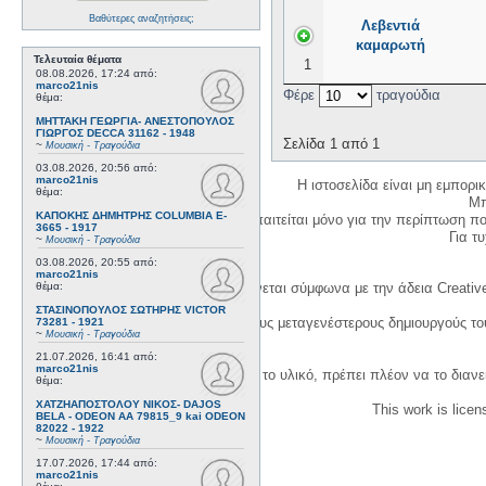
Βαθύτερες αναζητήσεις;
Λεβεντιά
καμαρωτή
Τελευταία θέματα
1
08.08.2026, 17:24
από:
marco21nis
Φέρε
τραγούδια
θέμα:
ΜΗΤΤΑΚΗ ΓΕΩΡΓΙΑ- ΑΝΕΣΤΟΠΟΥΛΟΣ
ΓΙΩΡΓΟΣ DECCA 31162 - 1948
Σελίδα 1 από 1
~
Μουσική - Τραγούδια
03.08.2026, 20:56
από:
marco21nis
Η ιστοσελίδα είναι μη εμπορι
θέμα:
Μπ
ΚΑΠΟΚΗΣ ΔΗΜΗΤΡΗΣ COLUMBIA E-
Η δημιουργία λογαριασμού απαιτείται μόνο για την περίπτωση π
3665 - 1917
Για τυχ
~
Μουσική - Τραγούδια
03.08.2026, 20:55
από:
marco21nis
Η χρήση του υλικού της σελίδας γίνεται σύμφωνα με την άδεια Creativ
θέμα:
ΣΤΑΣΙΝΟΠΟΥΛΟΣ ΣΩΤΗΡΗΣ VICTOR
1. Να αναφέρετε τον αρχικό και τους μεταγενέστερους δημιουργούς τ
73281 - 1921
~
Μουσική - Τραγούδια
21.07.2026, 16:41
από:
marco21nis
3. Αν διασκευάσετε με κάθε τρόπο το υλικό, πρέπει πλέον να το διανε
θέμα:
ΧΑΤΖΗΑΠΟΣΤΟΛΟΥ ΝΙΚΟΣ- DAJOS
This work is lice
BELA - ODEON AA 79815_9 kai ODEON
82022 - 1922
~
Μουσική - Τραγούδια
17.07.2026, 17:44
από:
marco21nis