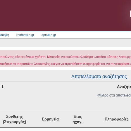
ιοθήκη
rembetiko.gr
aptaliko.gr
οποιώντας κάποιο όνομα χρήστη. Μπορείτε να ακούσετε ελεύθερα, ωστόσο κάποιες λειτουργίε
ποιήσετε τις παραπάνω λειτουργίες και για να προσθέσετε πληροφορία και να συνεισφέρετε
Αποτελέσματα αναζήτησης
: 1
Αναζήτ
Φίλτρο στα αποτελέσ
Συνθέτης
Έτος
Ερμηνεία
Πληροφορίες
(Στιχουργός)
ηχογ.