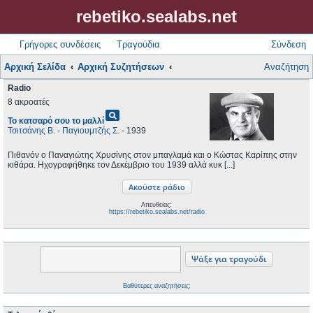
rebetiko.sealabs.net
Γρήγορες συνδέσεις
Τραγούδια
Σύνδεση
Αρχική Σελίδα
Αρχική Συζητήσεων
Αναζήτηση
Radio
8 ακροατές
pageview
Το κατσαρό σου το μαλλί
Τσιτσάνης Β.
-
Παγιουμτζής Σ.
- 1939
Πιθανόν ο Παναγιώτης Χρυσίνης στον μπαγλαμά και ο Κώστας Καρίπης στην
κιθάρα. Ηχογραφήθηκε τον Δεκέμβριο του 1939 αλλά κυκ [...]
Απευθείας:
https://rebetiko.sealabs.net/radio
Βαθύτερες αναζητήσεις;