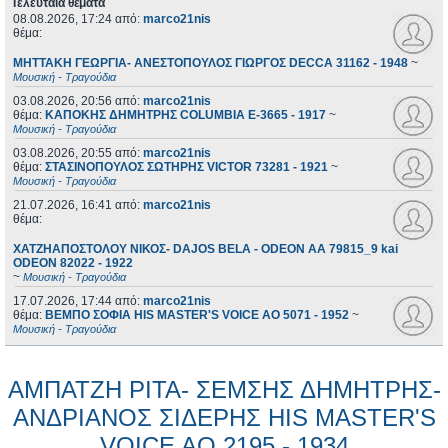
Τελευταία θέματα
08.08.2026, 17:24
από:
marco21nis
θέμα:
ΜΗΤΤΑΚΗ ΓΕΩΡΓΙΑ- ΑΝΕΣΤΟΠΟΥΛΟΣ ΓΙΩΡΓΟΣ DECCA 31162 - 1948
~
Μουσική - Τραγούδια
03.08.2026, 20:56
από:
marco21nis
θέμα:
ΚΑΠΟΚΗΣ ΔΗΜΗΤΡΗΣ COLUMBIA E-3665 - 1917
~
Μουσική - Τραγούδια
03.08.2026, 20:55
από:
marco21nis
θέμα:
ΣΤΑΣΙΝΟΠΟΥΛΟΣ ΣΩΤΗΡΗΣ VICTOR 73281 - 1921
~
Μουσική - Τραγούδια
21.07.2026, 16:41
από:
marco21nis
θέμα:
ΧΑΤΖΗΑΠΟΣΤΟΛΟΥ ΝΙΚΟΣ- DAJOS BELA - ODEON AA 79815_9 kai
ODEON 82022 - 1922
~
Μουσική - Τραγούδια
17.07.2026, 17:44
από:
marco21nis
θέμα:
ΒΕΜΠΟ ΣΟΦΙΑ HIS MASTER'S VOICE AO 5071 - 1952
~
Μουσική - Τραγούδια
ΑΜΠΑΤΖΗ ΡΙΤΑ- ΣΕΜΣΗΣ ΔΗΜΗΤΡΗΣ-
ΑΝΔΡΙΑΝΟΣ ΣΙΔΕΡΗΣ HIS MASTER'S
VOICE AO 2195 - 1934