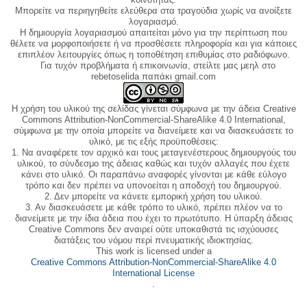
Μπορείτε να περιηγηθείτε ελεύθερα στα τραγούδια χωρίς να ανοίξετε
λογαριασμό.
Η δημιουργία λογαριασμού απαιτείται μόνο για την περίπτωση που
θέλετε να μορφοποιήσετε ή να προσθέσετε πληροφορία και για κάποιες
επιπλέον λειτουργίες όπως η τοποθέτηση επιθυμίας στο ραδιόφωνο.
Για τυχόν προβλήματα ή επικοινωνία, στείλτε μας μεηλ στο
rebetoselida παπάκι gmail.com
Η χρήση του υλικού της σελίδας γίνεται σύμφωνα με την άδεια Creative
Commons Attribution-NonCommercial-ShareAlike 4.0 International,
σύμφωνα με την οποία μπορείτε να διανείμετε και να διασκευάσετε το
υλικό, με τις εξής προϋποθέσεις:
1. Να αναφέρετε τον αρχικό και τους μεταγενέστερους δημιουργούς του
υλικού, το σύνδεσμο της άδειας καθώς και τυχόν αλλαγές που έχετε
κάνει στο υλικό. Οι παραπάνω αναφορές γίνονται με κάθε εύλογο
τρόπο και δεν πρέπει να υπονοείται η αποδοχή του δημιουργού.
2. Δεν μπορείτε να κάνετε εμπορική χρήση του υλικού.
3. Αν διασκευάσετε με κάθε τρόπο το υλικό, πρέπει πλέον να το
διανείμετε με την ίδια άδεια που έχει το πρωτότυπο. Η ύπαρξη άδειας
Creative Commons δεν αναιρεί ούτε υποκαθιστά τις ισχύουσες
διατάξεις του νόμου περί πνευματικής ιδιοκτησίας.
This work is licensed under a
Creative Commons Attribution-NonCommercial-ShareAlike 4.0
International License
.