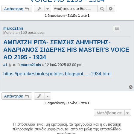
Αναζήτηση
Ειδική ανα
Απάντηση
1 δημοσίευση • Σελίδα
1
από
1
marco21nis
More than 150 posts user.
ΑΜΠΑΤΖΗ ΡΙΤΑ- ΣΕΜΣΗΣ ΔΗΜΗΤΡΗΣ-
ΑΝΔΡΙΑΝΟΣ ΣΙΔΕΡΗΣ HIS MASTER'S VOICE
AO 2195 - 1934
Δ
#1
από
marco21nis
»
12 Ιούλ 2025 03:00 pm
η
μ
https://perdikesbiolespetrites.blogspot ... -1934.html
ο
σ
ί
ε
υ
Απάντηση
σ
η
1 δημοσίευση • Σελίδα
1
από
1
Μετάβαση σε
Η ιστοσελίδα είναι μη εμπορική, τα τραγούδια και η αντίστοιχη
πληροφορία συνδιαμορφώνονται από τα μέλη της ιστοσελίδας-
κοινότητας.