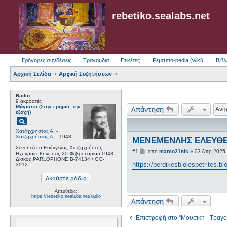
rebetiko.sealabs.net
Γρήγορες συνδέσεις
Τραγούδια
Ετικέτες
Ρεμπετο-pedia (wiki)
Βιβλ
Αρχική Σελίδα
Αρχική Συζητήσεων
Radio
9 ακροατές
Μάγισσα (Στην ερημιά, την
Απάντηση
εξοχή)
pageview
Χατζηχρήστος Α.
-
Χατζηχρήστος Α.
- 1948
ΜΕΝΕΜΕΝΛΗΣ ΕΛΕΥΘΕΡ
Συνοδεύει ο Ευάγγελος Χατζηχρήστος.
Δ
#1
από
marco21nis
»
03 Απρ 2025
Ηχογραφηθηκε στις 20 Φεβρουαριου 1948.
η
Δίσκος PARLOPHONE B-74134 / GO-
μ
https://perdikesbiolespetrites.bl
3912.
ο
σ
ί
ε
Απευθείας:
υ
https://rebetiko.sealabs.net/radio
Απάντηση
σ
η
Επιστροφή στο “Μουσική - Τραγο