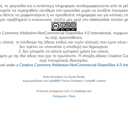
κή, τα τραγούδια και η αντίστοιχη πληροφορία συνδιαμορφώνονται από τα μέλ
ορείτε να περιηγηθείτε ελεύθερα στα τραγούδια χωρίς να ανοίξετε λογαριασ
ου θέλετε να μορφοποιήσετε ή να προσθέσετε πληροφορία και για κάποιες επ
όν προβλήματα ή επικοινωνία, στείλτε μας μεηλ στο rebetoselida παπάκι g
e Commons Attribution-NonCommercial-ShareAlike 4.0 International, σύμφωνα 
τις εξής προϋποθέσεις:
ου υλικού, το σύνδεσμο της άδειας καθώς και τυχόν αλλαγές που έχετε κάνει
δεν πρέπει να υπονοείται η αποδοχή του δημιουργού.
2. Δεν μπορείτε να κάνετε εμπορική χρήση του υλικού.
ίμετε με την ίδια άδεια που έχει το πρωτότυπο. Η ύπαρξη άδειας Creative C
περί πνευματικής ιδιοκτησίας.
nsed under a
Creative Commons Attribution-NonCommercial-ShareAlike 4.0 Inte
Style developer by
Zuma Portal
,
Δημιουργήθηκε από
phpBB
® Forum Software © phpBB Limited
Ελληνική μετάφραση από το
phpbbgr.com
Απόρρητο
|
Όροι