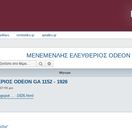
ιοθήκη
rembetiko.gr
aptaliko.gr
ΜΕΝΕΜΕΝΛΗΣ ΕΛΕΥΘΕΡΙΟΣ ODEON GA
Αναζήτηση
Ειδική αναζήτηση
Μήνυμα
ΙΟΣ ODEON GA 1152 - 1926
 07:55 pm
ogspot ... -1926.html
ύδια”