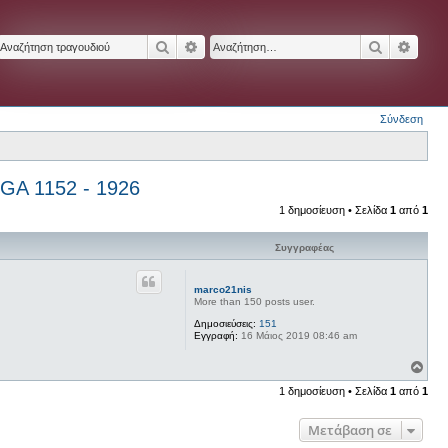
Αναζήτηση
Ειδική αναζήτηση
Αναζήτησ
Ειδικ
Σύνδεση
 1152 - 1926
1 δημοσίευση • Σελίδα
1
από
1
Συγγραφέας
marco21nis
More than 150 posts user.
Δημοσιεύσεις:
151
Εγγραφή:
16 Μάιος 2019 08:46 am
Κ
ο
1 δημοσίευση • Σελίδα
1
από
1
ρ
υ
φ
Μετάβαση σε
ή