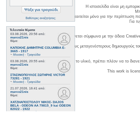
Η ιστοσελίδα είναι μη εμπορι
Μπ
Η δημιουργία λογαριασμού απαιτείται μόνο για την περίπτωση π
Βαθύτερες αναζητήσεις;
Για τυχ
Τελευταία θέματα
03.08.2026, 20:56
από:
Η χρήση του υλικού της σελίδας γίνεται σύμφωνα με την άδεια Creativ
marco21nis
θέμα:
1. Να αναφέρετε τον αρχικό και τους μεταγενέστερους δημιουργούς τ
ΚΑΠΟΚΗΣ ΔΗΜΗΤΡΗΣ COLUMBIA E-
3665 - 1917
~
Μουσική - Τραγούδια
3. Αν διασκευάσετε με κάθε τρόπο το υλικό, πρέπει πλέον να το διανε
03.08.2026, 20:55
από:
marco21nis
θέμα:
This work is lice
ΣΤΑΣΙΝΟΠΟΥΛΟΣ ΣΩΤΗΡΗΣ VICTOR
73281 - 1921
~
Μουσική - Τραγούδια
21.07.2026, 16:41
από:
marco21nis
θέμα:
ΧΑΤΖΗΑΠΟΣΤΟΛΟΥ ΝΙΚΟΣ- DAJOS
BELA - ODEON AA 79815_9 kai ODEON
82022 - 1922
~
Μουσική - Τραγούδια
17.07.2026, 17:44
από:
marco21nis
θέμα:
ΒΕΜΠΟ ΣΟΦΙΑ HIS MASTER'S VOICE
AO 5071 - 1952
~
Μουσική - Τραγούδια