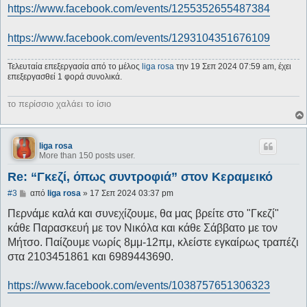
https://www.facebook.com/events/1255352655487384
https://www.facebook.com/events/1293104351676109
Τελευταία επεξεργασία από το μέλος
liga rosa
την 19 Σεπ 2024 07:59 am, έχει
επεξεργασθεί 1 φορά συνολικά.
το περίσσιο χαλάει το ίσιο
liga rosa
More than 150 posts user.
Re: “Γκεζί, όπως συντροφιά” στον Κεραμεικό
Δ
#3
από
liga rosa
»
17 Σεπ 2024 03:37 pm
η
μ
Περνάμε καλά και συνεχίζουμε, θα μας βρείτε στο "Γκεζί"
ο
κάθε Παρασκευή με τον Νικόλα και κάθε Σάββατο με τον
σ
ί
Μήτσο. Παίζουμε νωρίς 8μμ-12πμ, κλείστε εγκαίρως τραπέζι
ε
στα 2103451861 και 6989443690.
υ
σ
η
https://www.facebook.com/events/1038757651306323