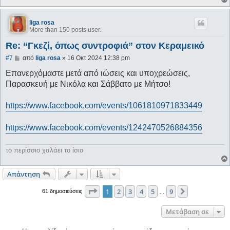
liga rosa
More than 150 posts user.
Re: “Γκεζί, όπως συντροφιά” στον Κεραμεικό
Δ
#7
από
liga rosa
»
16 Οκτ 2024 12:38 pm
η
μ
Επανερχόμαστε μετά από ιώσεις και υποχρεώσεις,
ο
Παρασκευή με Νικόλα και Σάββατο με Μήτσο!
σ
ί
ε
https://www.facebook.com/events/1061810971833449
υ
σ
η
https://www.facebook.com/events/1242470526884356
το περίσσιο χαλάει το ίσιο
Απάντηση
Σελίδα
1
από
9
1
2
3
4
5
9
Επόμενη
61 δημοσιεύσεις
…
Μετάβαση σε