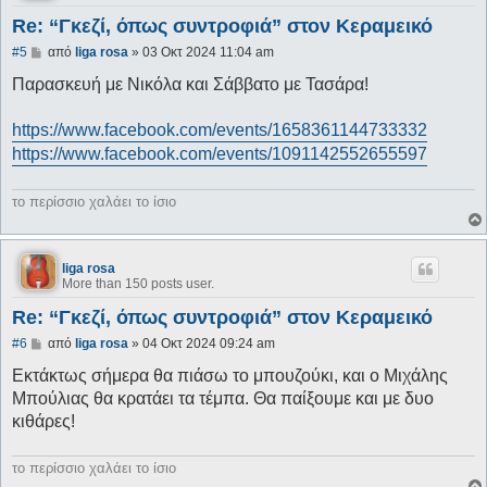
Re: “Γκεζί, όπως συντροφιά” στον Κεραμεικό
Δ
#5
από
liga rosa
»
03 Οκτ 2024 11:04 am
η
μ
Παρασκευή με Νικόλα και Σάββατο με Τασάρα!
ο
σ
ί
https://www.facebook.com/events/1658361144733332
ε
https://www.facebook.com/events/1091142552655597
υ
σ
η
το περίσσιο χαλάει το ίσιο
liga rosa
More than 150 posts user.
Re: “Γκεζί, όπως συντροφιά” στον Κεραμεικό
Δ
#6
από
liga rosa
»
04 Οκτ 2024 09:24 am
η
μ
Εκτάκτως σήμερα θα πιάσω το μπουζούκι, και ο Μιχάλης
ο
Μπούλιας θα κρατάει τα τέμπα. Θα παίξουμε και με δυο
σ
ί
κιθάρες!
ε
υ
σ
το περίσσιο χαλάει το ίσιο
η