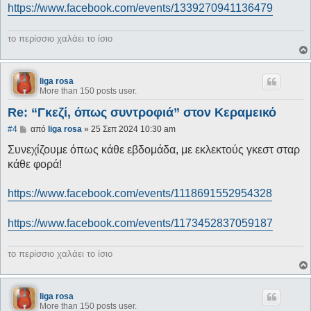
https://www.facebook.com/events/1339270941136479
το περίσσιο χαλάει το ίσιο
liga rosa
More than 150 posts user.
Re: “Γκεζί, όπως συντροφιά” στον Κεραμεικό
Δ
#4
από
liga rosa
»
25 Σεπ 2024 10:30 am
η
μ
Συνεχίζουμε όπως κάθε εβδομάδα, με εκλεκτούς γκεστ σταρ
ο
κάθε φορά!
σ
ί
ε
https://www.facebook.com/events/1118691552954328
υ
σ
η
https://www.facebook.com/events/1173452837059187
το περίσσιο χαλάει το ίσιο
liga rosa
More than 150 posts user.