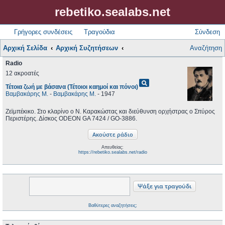
rebetiko.sealabs.net
Γρήγορες συνδέσεις
Τραγούδια
Σύνδεση
Αρχική Σελίδα
Αρχική Συζητήσεων
Αναζήτηση
Radio
12 ακροατές
pageview
Τέτοια ζωή με βάσανα (Τέτοιοι καημοί και πόνοι)
Βαμβακάρης Μ.
-
Βαμβακάρης Μ.
- 1947
Ζεϊμπέκικο. Στο κλαρίνο ο Ν. Καρακώστας και διεύθυνση ορχήστρας ο Σπύρος
Περιστέρης. Δίσκος ODEON GA 7424 / GO-3886.
Απευθείας:
https://rebetiko.sealabs.net/radio
Βαθύτερες αναζητήσεις;