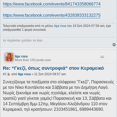
https://www.facebook.com/events/841743358066774
https://www.facebook.com/events/432838333132275
Τελευταία επεξεργασία από το μέλος
liga rosa
την 19 Σεπ 2024 07:59 am, έχει
επεξεργασθεί 1 φορά συνολικά.
το περίσσιο χαλάει το ίσιο
liga rosa
More than 150 posts user.
Re: “Γκεζί, όπως συντροφιά” στον Κεραμεικό
Δ
#2
από
liga rosa
»
11 Σεπ 2024 09:57 am
η
μ
Συνεχίζουμε τα παιξίματα στο ολόφρεκο "Γκεζί", Παρασκευές
ο
με τον Νίκο Κοντάλιπο και Σάββατα με τον Δημήτρη Λαγό.
σ
ί
Νωρίς ξεκινάμε και νωρίς σχολάμε, κλείστε και νωρίς
ε
τραπέζι γιατί γίνεται χαμός! Παρασκευή και 13, Σάββατο και
υ
σ
14 Σεπτέμβρη 8μμ-12πμ, Μεγάλου Αλεξάνδρου 110 στον
η
Κεραμεικό, τηλ κρατήσεων: 2103451861, 6989443690.