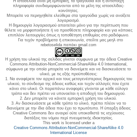
Η ιστοσελίδα είναι μη εμπορική, τα τραγούδια και η αντίστοιχη
πληροφορία συνδιαμορφώνονται από τα μέλη της ιστοσελίδας-
κοινότητας.
Μπορείτε να περιηγηθείτε ελεύθερα στα τραγούδια χωρίς να ανοίξετε
λογαριασμό.
Η δημιουργία λογαριασμού απαιτείται μόνο για την περίπτωση που
θέλετε να μορφοποιήσετε ή να προσθέσετε πληροφορία και για κάποιες
επιπλέον λειτουργίες όπως η τοποθέτηση επιθυμίας στο ραδιόφωνο.
Για τυχόν προβλήματα ή επικοινωνία, στείλτε μας μεηλ στο
rebetoselida παπάκι gmail.com
Η χρήση του υλικού της σελίδας γίνεται σύμφωνα με την άδεια Creative
Commons Attribution-NonCommercial-ShareAlike 4.0 International,
σύμφωνα με την οποία μπορείτε να διανείμετε και να διασκευάσετε το
υλικό, με τις εξής προϋποθέσεις:
1. Να αναφέρετε τον αρχικό και τους μεταγενέστερους δημιουργούς του
υλικού, το σύνδεσμο της άδειας καθώς και τυχόν αλλαγές που έχετε
κάνει στο υλικό. Οι παραπάνω αναφορές γίνονται με κάθε εύλογο
τρόπο και δεν πρέπει να υπονοείται η αποδοχή του δημιουργού.
2. Δεν μπορείτε να κάνετε εμπορική χρήση του υλικού.
3. Αν διασκευάσετε με κάθε τρόπο το υλικό, πρέπει πλέον να το
διανείμετε με την ίδια άδεια που έχει το πρωτότυπο. Η ύπαρξη άδειας
Creative Commons δεν αναιρεί ούτε υποκαθιστά τις ισχύουσες
διατάξεις του νόμου περί πνευματικής ιδιοκτησίας.
This work is licensed under a
Creative Commons Attribution-NonCommercial-ShareAlike 4.0
International License