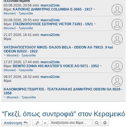
Τελευταία θέματα
03.08.2026, 20:56
από:
marco21nis
θέμα:
ΚΑΠΟΚΗΣ ΔΗΜΗΤΡΗΣ COLUMBIA E-3665 - 1917
~
Μουσική - Τραγούδια
03.08.2026, 20:55
από:
marco21nis
θέμα:
ΣΤΑΣΙΝΟΠΟΥΛΟΣ ΣΩΤΗΡΗΣ VICTOR 73281 - 1921
~
Μουσική - Τραγούδια
21.07.2026, 16:41
από:
marco21nis
θέμα:
ΧΑΤΖΗΑΠΟΣΤΟΛΟΥ ΝΙΚΟΣ- DAJOS BELA - ODEON AA 79815_9 kai
ODEON 82022 - 1922
~
Μουσική - Τραγούδια
17.07.2026, 17:44
από:
marco21nis
θέμα:
ΒΕΜΠΟ ΣΟΦΙΑ HIS MASTER'S VOICE AO 5071 - 1952
~
Μουσική - Τραγούδια
08.07.2026, 16:32
από:
marco21nis
θέμα:
ΚΑΛΟΜΟΙΡΗΣ ΓΕΩΡΓΙΟΣ - ΤΣΑΓΚΑΡΑΚΗΣ ΔΗΜΗΤΡΗΣ ODEON GA 8029 -
1958
~
Μουσική - Τραγούδια
“Γκεζί, όπως συντροφιά” στον Κεραμεικό
Αναζήτηση
Ειδική ανα
Απάντηση