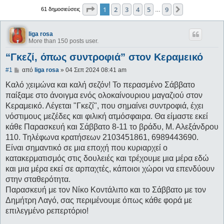
Σελίδα
1
από
9
1
2
3
4
5
9
Επόμενη
61 δημοσιεύσεις
…
liga rosa
More than 150 posts user.
“Γκεζί, όπως συντροφιά” στον Κεραμεικό
Δ
#1
από
liga rosa
»
04 Σεπ 2024 08:41 am
η
μ
Καλό χειμώνα και καλή σεζόν! Το περασμένο Σάββατο
ο
παίξαμε στο άνοιγμα ενός ολοκαίνουριου μαγαζιού στον
σ
ί
Κεραμεικό. Λέγεται "Γκεζί", που σημαίνει συντροφιά, έχει
ε
νόστιμους μεζέδες και φιλική ατμόσφαιρα. Θα είμαστε εκεί
υ
σ
κάθε Παρασκευή και Σάββατο 8-11 το βράδυ, Μ. Αλεξάνδρου
η
110. Τηλέφωνα κρατήσεων 2103451861, 6989443690.
Είναι σημαντικό σε μια εποχή που κυριαρχεί ο
κατακερματισμός στις δουλειές και τρέχουμε μια μέρα εδώ
και μια μέρα εκεί σε αρπαχτές, κάποιοι χώροι να επενδύουν
στην σταθερότητα.
Παρασκευή με τον Νίκο Κοντάλιπο και το Σάββατο με τον
Δημήτρη Λαγό, σας περιμένουμε όπως κάθε φορά με
επιλεγμένο ρεπερτόριο!