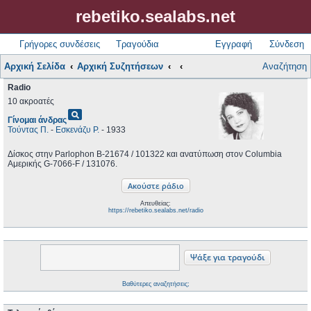
rebetiko.sealabs.net
Γρήγορες συνδέσεις
Τραγούδια
Εγγραφή
Σύνδεση
Αρχική Σελίδα
Αρχική Συζητήσεων
Αναζήτηση
Radio
10 ακροατές
pageview
Γίνομαι άνδρας
Τούντας Π.
-
Εσκενάζυ Ρ.
- 1933
Δίσκος στην Parlophon B-21674 / 101322 και ανατύπωση στον Columbia
Αμερικής G-7066-F / 131076.
Απευθείας:
https://rebetiko.sealabs.net/radio
Βαθύτερες αναζητήσεις;