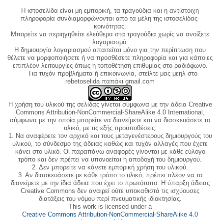
Η ιστοσελίδα είναι μη εμπορική, τα τραγούδια και η αντίστοιχη
πληροφορία συνδιαμορφώνονται από τα μέλη της ιστοσελίδας-
κοινότητας.
Μπορείτε να περιηγηθείτε ελεύθερα στα τραγούδια χωρίς να ανοίξετε
λογαριασμό.
Η δημιουργία λογαριασμού απαιτείται μόνο για την περίπτωση που
θέλετε να μορφοποιήσετε ή να προσθέσετε πληροφορία και για κάποιες
επιπλέον λειτουργίες όπως η τοποθέτηση επιθυμίας στο ραδιόφωνο.
Για τυχόν προβλήματα ή επικοινωνία, στείλτε μας μεηλ στο
rebetoselida παπάκι gmail.com
Η χρήση του υλικού της σελίδας γίνεται σύμφωνα με την άδεια Creative
Commons Attribution-NonCommercial-ShareAlike 4.0 International,
σύμφωνα με την οποία μπορείτε να διανείμετε και να διασκευάσετε το
υλικό, με τις εξής προϋποθέσεις:
1. Να αναφέρετε τον αρχικό και τους μεταγενέστερους δημιουργούς του
υλικού, το σύνδεσμο της άδειας καθώς και τυχόν αλλαγές που έχετε
κάνει στο υλικό. Οι παραπάνω αναφορές γίνονται με κάθε εύλογο
τρόπο και δεν πρέπει να υπονοείται η αποδοχή του δημιουργού.
2. Δεν μπορείτε να κάνετε εμπορική χρήση του υλικού.
3. Αν διασκευάσετε με κάθε τρόπο το υλικό, πρέπει πλέον να το
διανείμετε με την ίδια άδεια που έχει το πρωτότυπο. Η ύπαρξη άδειας
Creative Commons δεν αναιρεί ούτε υποκαθιστά τις ισχύουσες
διατάξεις του νόμου περί πνευματικής ιδιοκτησίας.
This work is licensed under a
Creative Commons Attribution-NonCommercial-ShareAlike 4.0