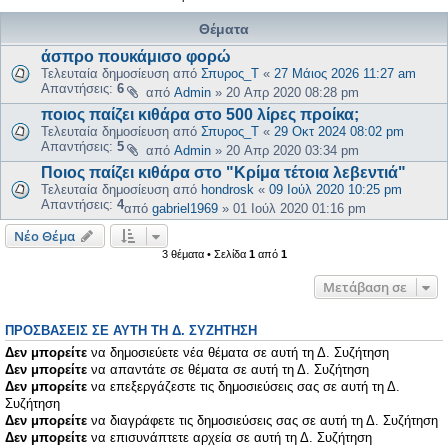
Θέματα
άσπρο πουκάμισο φορώ
Τελευταία δημοσίευση από
Σπυρος_Τ
«
27 Μάιος 2026 11:27 am
Απαντήσεις:
6
από
Admin
»
20 Απρ 2020 08:28 pm
ποιος παίζει κιθάρα στο 500 λίρες προίκα;
Τελευταία δημοσίευση από
Σπυρος_Τ
«
29 Οκτ 2024 08:02 pm
Απαντήσεις:
5
από
Admin
»
20 Απρ 2020 03:34 pm
Ποιος παίζει κιθάρα στο "Κρίμα τέτοια λεβεντιά"
Τελευταία δημοσίευση από
hondrosk
«
09 Ιούλ 2020 10:25 pm
Απαντήσεις:
4
από
gabriel1969
»
01 Ιούλ 2020 01:16 pm
Νέο Θέμα
3 θέματα • Σελίδα
1
από
1
Μετάβαση σε
ΠΡΟΣΒΆΣΕΙΣ ΣΕ ΑΥΤΉ ΤΗ Δ. ΣΥΖΉΤΗΣΗ
Δεν μπορείτε
να δημοσιεύετε νέα θέματα σε αυτή τη Δ. Συζήτηση
Δεν μπορείτε
να απαντάτε σε θέματα σε αυτή τη Δ. Συζήτηση
Δεν μπορείτε
να επεξεργάζεστε τις δημοσιεύσεις σας σε αυτή τη Δ.
Συζήτηση
Δεν μπορείτε
να διαγράφετε τις δημοσιεύσεις σας σε αυτή τη Δ. Συζήτηση
Δεν μπορείτε
να επισυνάπτετε αρχεία σε αυτή τη Δ. Συζήτηση