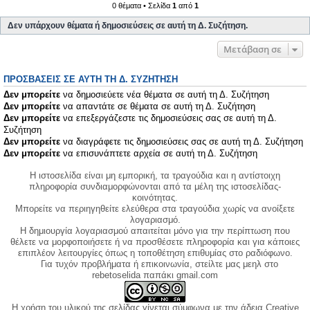
0 θέματα • Σελίδα
1
από
1
Δεν υπάρχουν θέματα ή δημοσιεύσεις σε αυτή τη Δ. Συζήτηση.
Μετάβαση σε
ΠΡΟΣΒΆΣΕΙΣ ΣΕ ΑΥΤΉ ΤΗ Δ. ΣΥΖΉΤΗΣΗ
Δεν μπορείτε
να δημοσιεύετε νέα θέματα σε αυτή τη Δ. Συζήτηση
Δεν μπορείτε
να απαντάτε σε θέματα σε αυτή τη Δ. Συζήτηση
Δεν μπορείτε
να επεξεργάζεστε τις δημοσιεύσεις σας σε αυτή τη Δ.
Συζήτηση
Δεν μπορείτε
να διαγράφετε τις δημοσιεύσεις σας σε αυτή τη Δ. Συζήτηση
Δεν μπορείτε
να επισυνάπτετε αρχεία σε αυτή τη Δ. Συζήτηση
Η ιστοσελίδα είναι μη εμπορική, τα τραγούδια και η αντίστοιχη
πληροφορία συνδιαμορφώνονται από τα μέλη της ιστοσελίδας-
κοινότητας.
Μπορείτε να περιηγηθείτε ελεύθερα στα τραγούδια χωρίς να ανοίξετε
λογαριασμό.
Η δημιουργία λογαριασμού απαιτείται μόνο για την περίπτωση που
θέλετε να μορφοποιήσετε ή να προσθέσετε πληροφορία και για κάποιες
επιπλέον λειτουργίες όπως η τοποθέτηση επιθυμίας στο ραδιόφωνο.
Για τυχόν προβλήματα ή επικοινωνία, στείλτε μας μεηλ στο
rebetoselida παπάκι gmail.com
Η χρήση του υλικού της σελίδας γίνεται σύμφωνα με την άδεια Creative