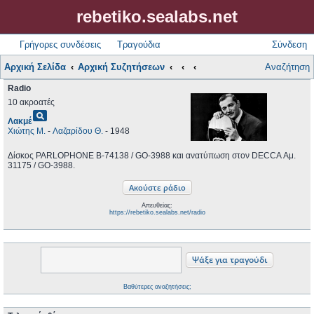
rebetiko.sealabs.net
Γρήγορες συνδέσεις
Τραγούδια
Σύνδεση
Αρχική Σελίδα
Αρχική Συζητήσεων
Αναζήτηση
Radio
10 ακροατές
pageview
Λακμέ
Χιώτης Μ.
-
Λαζαρίδου Θ.
- 1948
Δίσκος PARLOPHONE B-74138 / GO-3988 και ανατύπωση στον DECCA Αμ.
31175 / GO-3988.
Απευθείας:
https://rebetiko.sealabs.net/radio
Βαθύτερες αναζητήσεις;