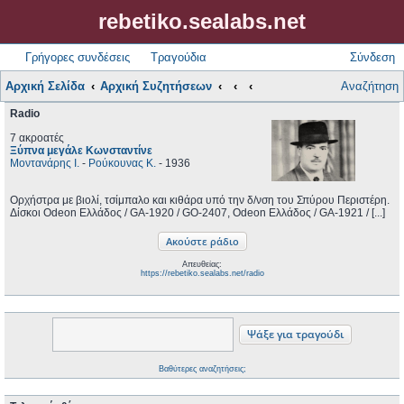
rebetiko.sealabs.net
Γρήγορες συνδέσεις
Τραγούδια
Σύνδεση
Αρχική Σελίδα
Αρχική Συζητήσεων
Αναζήτηση
Radio
7 ακροατές
Ξύπνα μεγάλε Κωνσταντίνε
Μοντανάρης Ι.
-
Ρούκουνας Κ.
- 1936
Ορχήστρα με βιολί, τσίμπαλο και κιθάρα υπό την δ/νση του Σπύρου Περιστέρη.
Δίσκοι Odeon Ελλάδος / GA-1920 / GO-2407, Odeon Ελλάδος / GA-1921 / [...]
Απευθείας:
https://rebetiko.sealabs.net/radio
Βαθύτερες αναζητήσεις;