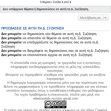
0 θέματα • Σελίδα
1
από
1
Δεν υπάρχουν θέματα ή δημοσιεύσεις σε αυτή τη Δ. Συζήτηση.
Μετάβαση σε
ΠΡΟΣΒΆΣΕΙΣ ΣΕ ΑΥΤΉ ΤΗ Δ. ΣΥΖΉΤΗΣΗ
Δεν μπορείτε
να δημοσιεύετε νέα θέματα σε αυτή τη Δ. Συζήτηση
Δεν μπορείτε
να απαντάτε σε θέματα σε αυτή τη Δ. Συζήτηση
Δεν μπορείτε
να επεξεργάζεστε τις δημοσιεύσεις σας σε αυτή τη Δ.
Συζήτηση
Δεν μπορείτε
να διαγράφετε τις δημοσιεύσεις σας σε αυτή τη Δ. Συζήτηση
Δεν μπορείτε
να επισυνάπτετε αρχεία σε αυτή τη Δ. Συζήτηση
Η ιστοσελίδα είναι μη εμπορική, τα τραγούδια και η αντίστοιχη
πληροφορία συνδιαμορφώνονται από τα μέλη της ιστοσελίδας-
κοινότητας.
Μπορείτε να περιηγηθείτε ελεύθερα στα τραγούδια χωρίς να ανοίξετε
λογαριασμό.
Η δημιουργία λογαριασμού απαιτείται μόνο για την περίπτωση που
θέλετε να μορφοποιήσετε ή να προσθέσετε πληροφορία και για κάποιες
επιπλέον λειτουργίες όπως η τοποθέτηση επιθυμίας στο ραδιόφωνο.
Για τυχόν προβλήματα ή επικοινωνία, στείλτε μας μεηλ στο
rebetoselida παπάκι gmail.com
Η χρήση του υλικού της σελίδας γίνεται σύμφωνα με την άδεια Creative