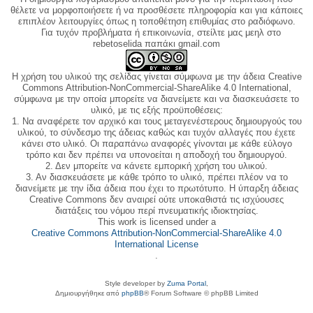
θέλετε να μορφοποιήσετε ή να προσθέσετε πληροφορία και για κάποιες
επιπλέον λειτουργίες όπως η τοποθέτηση επιθυμίας στο ραδιόφωνο.
Για τυχόν προβλήματα ή επικοινωνία, στείλτε μας μεηλ στο
rebetoselida παπάκι gmail.com
Η χρήση του υλικού της σελίδας γίνεται σύμφωνα με την άδεια Creative
Commons Attribution-NonCommercial-ShareAlike 4.0 International,
σύμφωνα με την οποία μπορείτε να διανείμετε και να διασκευάσετε το
υλικό, με τις εξής προϋποθέσεις:
1. Να αναφέρετε τον αρχικό και τους μεταγενέστερους δημιουργούς του
υλικού, το σύνδεσμο της άδειας καθώς και τυχόν αλλαγές που έχετε
κάνει στο υλικό. Οι παραπάνω αναφορές γίνονται με κάθε εύλογο
τρόπο και δεν πρέπει να υπονοείται η αποδοχή του δημιουργού.
2. Δεν μπορείτε να κάνετε εμπορική χρήση του υλικού.
3. Αν διασκευάσετε με κάθε τρόπο το υλικό, πρέπει πλέον να το
διανείμετε με την ίδια άδεια που έχει το πρωτότυπο. Η ύπαρξη άδειας
Creative Commons δεν αναιρεί ούτε υποκαθιστά τις ισχύουσες
διατάξεις του νόμου περί πνευματικής ιδιοκτησίας.
This work is licensed under a
Creative Commons Attribution-NonCommercial-ShareAlike 4.0
International License
.
Style developer by
Zuma Portal
,
Δημιουργήθηκε από
phpBB
® Forum Software © phpBB Limited