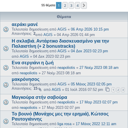
1
2
3
4
Επόμενη
55 θέματα
Θέματα
αεράκι μανέ
Τελευταία δημοσίευση από
AGIS
«
06 Απρ 2026 10:15 pm
Απαντήσεις:
2
από
AGIS
»
04 Απρ 2026 01:44 pm
Η σκλαβιά. Αντάρτικο διασκευασμένο για την
Παλαιστίνη (+ 2 bonustracks)
Τελευταία δημοσίευση από
AGIS
«
04 Δεκ 2023 02:23 pm
από
AGIS
»
04 Δεκ 2023 02:23 pm
Ενα σεργιάνι η ζωή
Τελευταία δημοσίευση από
neapoliotis
«
27 Νοέμ 2023 08:18 am
από
neapoliotis
»
27 Νοέμ 2023 08:18 am
μακρόνησος
Τελευταία δημοσίευση από
AGIS
«
05 Μάιος 2023 02:05 pm
Απαντήσεις:
15
από
AGIS
»
01 Ιούλ 2016 07:52 pm
1
2
3
Μαγκούρα στήν σαβούρα
Τελευταία δημοσίευση από
neapoliotis
«
17 Μαρ 2023 02:07 pm
από
neapoliotis
»
17 Μαρ 2023 02:07 pm
Το βουνό (Μονάχος μες την ερημιά), Κώτσος
Ραυτογιάννης
Τελευταία δημοσίευση από
liga rosa
«
17 Μάιος 2022 12:11 am