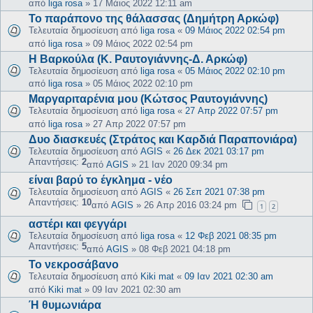
από
liga rosa
»
17 Μάιος 2022 12:11 am
Το παράπονο της θάλασσας (Δημήτρη Αρκώφ)
Τελευταία δημοσίευση από
liga rosa
«
09 Μάιος 2022 02:54 pm
από
liga rosa
»
09 Μάιος 2022 02:54 pm
Η Βαρκούλα (Κ. Ραυτογιάννης-Δ. Αρκώφ)
Τελευταία δημοσίευση από
liga rosa
«
05 Μάιος 2022 02:10 pm
από
liga rosa
»
05 Μάιος 2022 02:10 pm
Μαργαριταρένια μου (Κώτσος Ραυτογιάννης)
Τελευταία δημοσίευση από
liga rosa
«
27 Απρ 2022 07:57 pm
από
liga rosa
»
27 Απρ 2022 07:57 pm
Δυο διασκευές (Στράτος και Καρδιά Παραπονιάρα)
Τελευταία δημοσίευση από
AGIS
«
26 Δεκ 2021 03:17 pm
Απαντήσεις:
2
από
AGIS
»
21 Ιαν 2020 09:34 pm
είναι βαρύ το έγκλημα - νέο
Τελευταία δημοσίευση από
AGIS
«
26 Σεπ 2021 07:38 pm
Απαντήσεις:
10
από
AGIS
»
26 Απρ 2016 03:24 pm
1
2
αστέρι και φεγγάρι
Τελευταία δημοσίευση από
liga rosa
«
12 Φεβ 2021 08:35 pm
Απαντήσεις:
5
από
AGIS
»
08 Φεβ 2021 04:18 pm
Το νεκροσάβανο
Τελευταία δημοσίευση από
Kiki mat
«
09 Ιαν 2021 02:30 am
από
Kiki mat
»
09 Ιαν 2021 02:30 am
Ή θυμωνιάρα