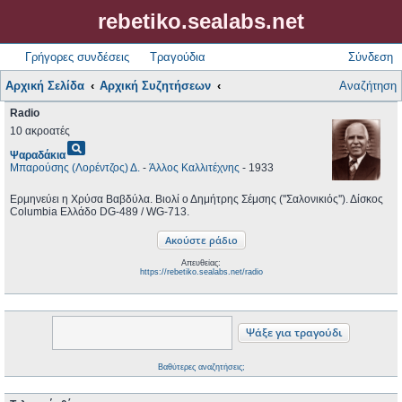
rebetiko.sealabs.net
Γρήγορες συνδέσεις
Τραγούδια
Σύνδεση
Αρχική Σελίδα
Αρχική Συζητήσεων
Αναζήτηση
Radio
10 ακροατές
pageview
Ψαραδάκια
Μπαρούσης (Λορέντζος) Δ.
-
Άλλος Καλλιτέχνης
- 1933
Ερμηνεύει η Χρύσα Βαβδύλα. Βιολί ο Δημήτρης Σέμσης (''Σαλονικιός''). Δίσκος
Columbia Ελλάδο DG-489 / WG-713.
Απευθείας:
https://rebetiko.sealabs.net/radio
Βαθύτερες αναζητήσεις;