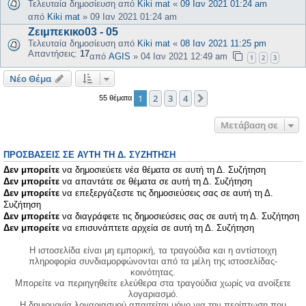
Τελευταία δημοσίευση από
Kiki mat
«
09 Ιαν 2021 01:24 am
από
Kiki mat
»
09 Ιαν 2021 01:24 am
Ζειμπεκικο03 - 05
Τελευταία δημοσίευση από
Kiki mat
«
08 Ιαν 2021 11:25 pm
Απαντήσεις:
17
από
AGIS
»
04 Ιαν 2021 12:49 am
1
2
3
Νέο Θέμα
1
2
3
4
Επόμενη
55 θέματα
Μετάβαση σε
ΠΡΟΣΒΆΣΕΙΣ ΣΕ ΑΥΤΉ ΤΗ Δ. ΣΥΖΉΤΗΣΗ
Δεν μπορείτε
να δημοσιεύετε νέα θέματα σε αυτή τη Δ. Συζήτηση
Δεν μπορείτε
να απαντάτε σε θέματα σε αυτή τη Δ. Συζήτηση
Δεν μπορείτε
να επεξεργάζεστε τις δημοσιεύσεις σας σε αυτή τη Δ.
Συζήτηση
Δεν μπορείτε
να διαγράφετε τις δημοσιεύσεις σας σε αυτή τη Δ. Συζήτηση
Δεν μπορείτε
να επισυνάπτετε αρχεία σε αυτή τη Δ. Συζήτηση
Η ιστοσελίδα είναι μη εμπορική, τα τραγούδια και η αντίστοιχη
πληροφορία συνδιαμορφώνονται από τα μέλη της ιστοσελίδας-
κοινότητας.
Μπορείτε να περιηγηθείτε ελεύθερα στα τραγούδια χωρίς να ανοίξετε
λογαριασμό.
Η δημιουργία λογαριασμού απαιτείται μόνο για την περίπτωση που