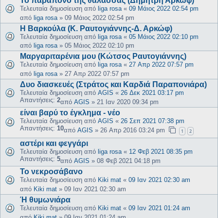
Το παράπονο της θάλασσας (Δημήτρη Αρκώφ)
Τελευταία δημοσίευση από
liga rosa
«
09 Μάιος 2022 02:54 pm
από
liga rosa
»
09 Μάιος 2022 02:54 pm
Η Βαρκούλα (Κ. Ραυτογιάννης-Δ. Αρκώφ)
Τελευταία δημοσίευση από
liga rosa
«
05 Μάιος 2022 02:10 pm
από
liga rosa
»
05 Μάιος 2022 02:10 pm
Μαργαριταρένια μου (Κώτσος Ραυτογιάννης)
Τελευταία δημοσίευση από
liga rosa
«
27 Απρ 2022 07:57 pm
από
liga rosa
»
27 Απρ 2022 07:57 pm
Δυο διασκευές (Στράτος και Καρδιά Παραπονιάρα)
Τελευταία δημοσίευση από
AGIS
«
26 Δεκ 2021 03:17 pm
Απαντήσεις:
2
από
AGIS
»
21 Ιαν 2020 09:34 pm
είναι βαρύ το έγκλημα - νέο
Τελευταία δημοσίευση από
AGIS
«
26 Σεπ 2021 07:38 pm
Απαντήσεις:
10
από
AGIS
»
26 Απρ 2016 03:24 pm
1
2
αστέρι και φεγγάρι
Τελευταία δημοσίευση από
liga rosa
«
12 Φεβ 2021 08:35 pm
Απαντήσεις:
5
από
AGIS
»
08 Φεβ 2021 04:18 pm
Το νεκροσάβανο
Τελευταία δημοσίευση από
Kiki mat
«
09 Ιαν 2021 02:30 am
από
Kiki mat
»
09 Ιαν 2021 02:30 am
Ή θυμωνιάρα
Τελευταία δημοσίευση από
Kiki mat
«
09 Ιαν 2021 01:24 am
από
Kiki mat
»
09 Ιαν 2021 01:24 am