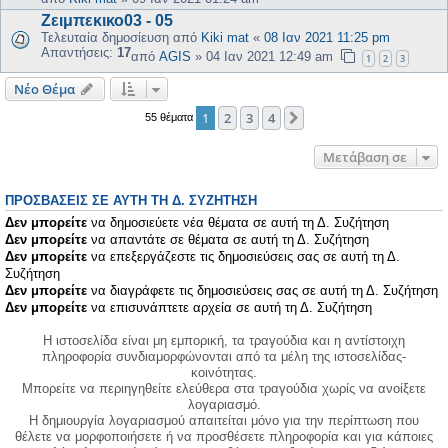
Ζειμπεκικο03 - 05
Τελευταία δημοσίευση από
Kiki mat
«
08 Ιαν 2021 11:25 pm
Απαντήσεις:
17
από
AGIS
»
04 Ιαν 2021 12:49 am
1
2
3
Νέο Θέμα
1
2
3
4
Επόμενη
55 θέματα
Μετάβαση σε
ΠΡΟΣΒΆΣΕΙΣ ΣΕ ΑΥΤΉ ΤΗ Δ. ΣΥΖΉΤΗΣΗ
Δεν μπορείτε
να δημοσιεύετε νέα θέματα σε αυτή τη Δ. Συζήτηση
Δεν μπορείτε
να απαντάτε σε θέματα σε αυτή τη Δ. Συζήτηση
Δεν μπορείτε
να επεξεργάζεστε τις δημοσιεύσεις σας σε αυτή τη Δ.
Συζήτηση
Δεν μπορείτε
να διαγράφετε τις δημοσιεύσεις σας σε αυτή τη Δ. Συζήτηση
Δεν μπορείτε
να επισυνάπτετε αρχεία σε αυτή τη Δ. Συζήτηση
Η ιστοσελίδα είναι μη εμπορική, τα τραγούδια και η αντίστοιχη
πληροφορία συνδιαμορφώνονται από τα μέλη της ιστοσελίδας-
κοινότητας.
Μπορείτε να περιηγηθείτε ελεύθερα στα τραγούδια χωρίς να ανοίξετε
λογαριασμό.
Η δημιουργία λογαριασμού απαιτείται μόνο για την περίπτωση που
θέλετε να μορφοποιήσετε ή να προσθέσετε πληροφορία και για κάποιες