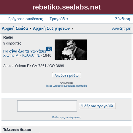
rebetiko.sealabs.net
Γρήγορες συνδέσεις
Τραγούδια
Σύνδεση
Αρχική Σελίδα
Αρχική Συζητήσεων
Αναζήτηση
Radio
9 ακροατές
pageview
Για σένα όλα τα 'χω χάσει
Χιώτης Μ.
-
Καλλέλη Ν.
- 1946
Δίσκος Odeon Ελ GA-7361 / GO-3699
Απευθείας:
https://rebetiko.sealabs.net/radio
Βαθύτερες αναζητήσεις;
Τελευταία θέματα