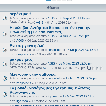
Θέματα
αεράκι μανέ
Τελευταία δημοσίευση από
AGIS
«
06 Απρ 2026 10:15 pm
Απαντήσεις:
2
από
AGIS
»
04 Απρ 2026 01:44 pm
Η σκλαβιά. Αντάρτικο διασκευασμένο για την
Παλαιστίνη (+ 2 bonustracks)
Τελευταία δημοσίευση από
AGIS
«
04 Δεκ 2023 02:23 pm
από
AGIS
»
04 Δεκ 2023 02:23 pm
Ενα σεργιάνι η ζωή
Τελευταία δημοσίευση από
neapoliotis
«
27 Νοέμ 2023 08:18 am
από
neapoliotis
»
27 Νοέμ 2023 08:18 am
μακρόνησος
Τελευταία δημοσίευση από
AGIS
«
05 Μάιος 2023 02:05 pm
Απαντήσεις:
15
από
AGIS
»
01 Ιούλ 2016 07:52 pm
1
2
3
Μαγκούρα στήν σαβούρα
Τελευταία δημοσίευση από
neapoliotis
«
17 Μαρ 2023 02:07 pm
από
neapoliotis
»
17 Μαρ 2023 02:07 pm
Το βουνό (Μονάχος μες την ερημιά), Κώτσος
Ραυτογιάννης
Τελευταία δημοσίευση από
liga rosa
«
17 Μάιος 2022 12:11 am
από
liga rosa
»
17 Μάιος 2022 12:11 am