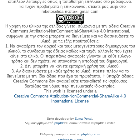
επιπλέον λειτουργίες όπως η τοποθέτηση επιθυμίας στο ραδιόφωνο.
Για τυχόν προβλήματα ή επικοινωνία, στείλτε μας μεηλ στο
rebetoselida παπάκι gmail.com
Η χρήση του υλικού της σελίδας γίνεται σύμφωνα με την άδεια Creative
Commons Attribution-NonCommercial-ShareAlike 4.0 International,
σύμφωνα με την οποία μπορείτε να διανείμετε και να διασκευάσετε το
υλικό, με τις εξής προϋποθέσεις:
1. Να αναφέρετε τον αρχικό και τους μεταγενέστερους δημιουργούς του
υλικού, το σύνδεσμο της άδειας καθώς και τυχόν αλλαγές που έχετε
κάνει στο υλικό. Οι παραπάνω αναφορές γίνονται με κάθε εύλογο
τρόπο και δεν πρέπει να υπονοείται η αποδοχή του δημιουργού.
2. Δεν μπορείτε να κάνετε εμπορική χρήση του υλικού.
3. Αν διασκευάσετε με κάθε τρόπο το υλικό, πρέπει πλέον να το
διανείμετε με την ίδια άδεια που έχει το πρωτότυπο. Η ύπαρξη άδειας
Creative Commons δεν αναιρεί ούτε υποκαθιστά τις ισχύουσες
διατάξεις του νόμου περί πνευματικής ιδιοκτησίας.
This work is licensed under a
Creative Commons Attribution-NonCommercial-ShareAlike 4.0
International License
.
Style developer by
Zuma Portal
,
Δημιουργήθηκε από
phpBB
® Forum Software © phpBB Limited
Ελληνική μετάφραση από το
phpbbgr.com
Απόρρητο
|
Όροι