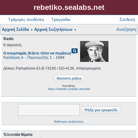
rebetiko.sealabs.net
Γρήγορες συνδέσεις
Τραγούδια
Σύνδεση
Αρχική Σελίδα
Αρχική Συζητήσεων
Αναζήτηση
Radio
8 ακροατές
pageview
Ο κουμπαράς (Κάντε τόπο να περάσω)
Καλδάρας Α.
-
Παγιουμτζής Σ.
- 1949
Δίσκος Parlophone Ελ B-74165 / GO-4136. Απαγορευμένο.
Απευθείας:
https://rebetiko.sealabs.net/radio
Βαθύτερες αναζητήσεις;
Τελευταία θέματα