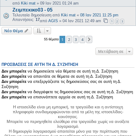
από
Kiki mat
»
09 Ιαν 2021 01:24 am
Ζειμπεκικο03 - 05
Τελευταία δημοσίευση από
Kiki mat
«
08 Ιαν 2021 11:25 pm
Απαντήσεις:
17
από
AGIS
»
04 Ιαν 2021 12:49 am
1
2
3
Νέο Θέμα
1
2
3
4
Επόμενη
55 θέματα
Μετάβαση σε
ΠΡΟΣΒΆΣΕΙΣ ΣΕ ΑΥΤΉ ΤΗ Δ. ΣΥΖΉΤΗΣΗ
Δεν μπορείτε
να δημοσιεύετε νέα θέματα σε αυτή τη Δ. Συζήτηση
Δεν μπορείτε
να απαντάτε σε θέματα σε αυτή τη Δ. Συζήτηση
Δεν μπορείτε
να επεξεργάζεστε τις δημοσιεύσεις σας σε αυτή τη Δ.
Συζήτηση
Δεν μπορείτε
να διαγράφετε τις δημοσιεύσεις σας σε αυτή τη Δ. Συζήτηση
Δεν μπορείτε
να επισυνάπτετε αρχεία σε αυτή τη Δ. Συζήτηση
Η ιστοσελίδα είναι μη εμπορική, τα τραγούδια και η αντίστοιχη
πληροφορία συνδιαμορφώνονται από τα μέλη της ιστοσελίδας-
κοινότητας.
Μπορείτε να περιηγηθείτε ελεύθερα στα τραγούδια χωρίς να ανοίξετε
λογαριασμό.
Η δημιουργία λογαριασμού απαιτείται μόνο για την περίπτωση που