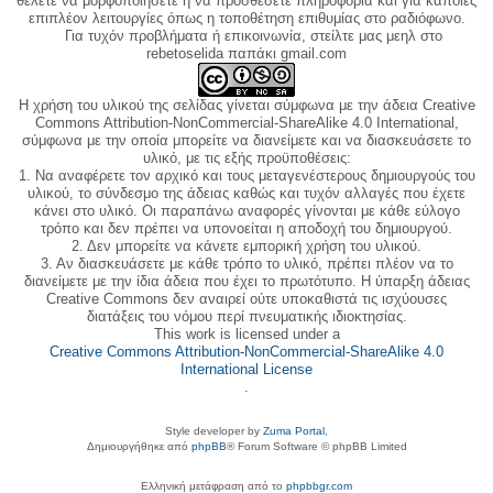
θέλετε να μορφοποιήσετε ή να προσθέσετε πληροφορία και για κάποιες
επιπλέον λειτουργίες όπως η τοποθέτηση επιθυμίας στο ραδιόφωνο.
Για τυχόν προβλήματα ή επικοινωνία, στείλτε μας μεηλ στο
rebetoselida παπάκι gmail.com
Η χρήση του υλικού της σελίδας γίνεται σύμφωνα με την άδεια Creative
Commons Attribution-NonCommercial-ShareAlike 4.0 International,
σύμφωνα με την οποία μπορείτε να διανείμετε και να διασκευάσετε το
υλικό, με τις εξής προϋποθέσεις:
1. Να αναφέρετε τον αρχικό και τους μεταγενέστερους δημιουργούς του
υλικού, το σύνδεσμο της άδειας καθώς και τυχόν αλλαγές που έχετε
κάνει στο υλικό. Οι παραπάνω αναφορές γίνονται με κάθε εύλογο
τρόπο και δεν πρέπει να υπονοείται η αποδοχή του δημιουργού.
2. Δεν μπορείτε να κάνετε εμπορική χρήση του υλικού.
3. Αν διασκευάσετε με κάθε τρόπο το υλικό, πρέπει πλέον να το
διανείμετε με την ίδια άδεια που έχει το πρωτότυπο. Η ύπαρξη άδειας
Creative Commons δεν αναιρεί ούτε υποκαθιστά τις ισχύουσες
διατάξεις του νόμου περί πνευματικής ιδιοκτησίας.
This work is licensed under a
Creative Commons Attribution-NonCommercial-ShareAlike 4.0
International License
.
Style developer by
Zuma Portal
,
Δημιουργήθηκε από
phpBB
® Forum Software © phpBB Limited
Ελληνική μετάφραση από το
phpbbgr.com