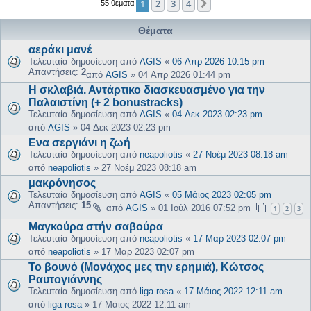
1
2
3
4
Επόμενη
55 θέματα
Θέματα
αεράκι μανέ
Τελευταία δημοσίευση από
AGIS
«
06 Απρ 2026 10:15 pm
Απαντήσεις:
2
από
AGIS
»
04 Απρ 2026 01:44 pm
Η σκλαβιά. Αντάρτικο διασκευασμένο για την
Παλαιστίνη (+ 2 bonustracks)
Τελευταία δημοσίευση από
AGIS
«
04 Δεκ 2023 02:23 pm
από
AGIS
»
04 Δεκ 2023 02:23 pm
Ενα σεργιάνι η ζωή
Τελευταία δημοσίευση από
neapoliotis
«
27 Νοέμ 2023 08:18 am
από
neapoliotis
»
27 Νοέμ 2023 08:18 am
μακρόνησος
Τελευταία δημοσίευση από
AGIS
«
05 Μάιος 2023 02:05 pm
Απαντήσεις:
15
από
AGIS
»
01 Ιούλ 2016 07:52 pm
1
2
3
Μαγκούρα στήν σαβούρα
Τελευταία δημοσίευση από
neapoliotis
«
17 Μαρ 2023 02:07 pm
από
neapoliotis
»
17 Μαρ 2023 02:07 pm
Το βουνό (Μονάχος μες την ερημιά), Κώτσος
Ραυτογιάννης
Τελευταία δημοσίευση από
liga rosa
«
17 Μάιος 2022 12:11 am
από
liga rosa
»
17 Μάιος 2022 12:11 am