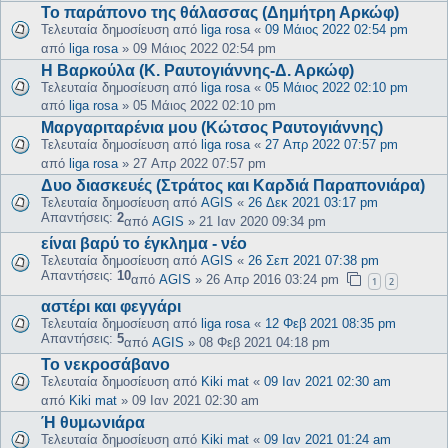
Το παράπονο της θάλασσας (Δημήτρη Αρκώφ)
Τελευταία δημοσίευση από
liga rosa
«
09 Μάιος 2022 02:54 pm
από
liga rosa
»
09 Μάιος 2022 02:54 pm
Η Βαρκούλα (Κ. Ραυτογιάννης-Δ. Αρκώφ)
Τελευταία δημοσίευση από
liga rosa
«
05 Μάιος 2022 02:10 pm
από
liga rosa
»
05 Μάιος 2022 02:10 pm
Μαργαριταρένια μου (Κώτσος Ραυτογιάννης)
Τελευταία δημοσίευση από
liga rosa
«
27 Απρ 2022 07:57 pm
από
liga rosa
»
27 Απρ 2022 07:57 pm
Δυο διασκευές (Στράτος και Καρδιά Παραπονιάρα)
Τελευταία δημοσίευση από
AGIS
«
26 Δεκ 2021 03:17 pm
Απαντήσεις:
2
από
AGIS
»
21 Ιαν 2020 09:34 pm
είναι βαρύ το έγκλημα - νέο
Τελευταία δημοσίευση από
AGIS
«
26 Σεπ 2021 07:38 pm
Απαντήσεις:
10
από
AGIS
»
26 Απρ 2016 03:24 pm
1
2
αστέρι και φεγγάρι
Τελευταία δημοσίευση από
liga rosa
«
12 Φεβ 2021 08:35 pm
Απαντήσεις:
5
από
AGIS
»
08 Φεβ 2021 04:18 pm
Το νεκροσάβανο
Τελευταία δημοσίευση από
Kiki mat
«
09 Ιαν 2021 02:30 am
από
Kiki mat
»
09 Ιαν 2021 02:30 am
Ή θυμωνιάρα
Τελευταία δημοσίευση από
Kiki mat
«
09 Ιαν 2021 01:24 am