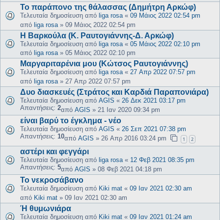
Το παράπονο της θάλασσας (Δημήτρη Αρκώφ)
Τελευταία δημοσίευση από
liga rosa
«
09 Μάιος 2022 02:54 pm
από
liga rosa
»
09 Μάιος 2022 02:54 pm
Η Βαρκούλα (Κ. Ραυτογιάννης-Δ. Αρκώφ)
Τελευταία δημοσίευση από
liga rosa
«
05 Μάιος 2022 02:10 pm
από
liga rosa
»
05 Μάιος 2022 02:10 pm
Μαργαριταρένια μου (Κώτσος Ραυτογιάννης)
Τελευταία δημοσίευση από
liga rosa
«
27 Απρ 2022 07:57 pm
από
liga rosa
»
27 Απρ 2022 07:57 pm
Δυο διασκευές (Στράτος και Καρδιά Παραπονιάρα)
Τελευταία δημοσίευση από
AGIS
«
26 Δεκ 2021 03:17 pm
Απαντήσεις:
2
από
AGIS
»
21 Ιαν 2020 09:34 pm
είναι βαρύ το έγκλημα - νέο
Τελευταία δημοσίευση από
AGIS
«
26 Σεπ 2021 07:38 pm
Απαντήσεις:
10
από
AGIS
»
26 Απρ 2016 03:24 pm
1
2
αστέρι και φεγγάρι
Τελευταία δημοσίευση από
liga rosa
«
12 Φεβ 2021 08:35 pm
Απαντήσεις:
5
από
AGIS
»
08 Φεβ 2021 04:18 pm
Το νεκροσάβανο
Τελευταία δημοσίευση από
Kiki mat
«
09 Ιαν 2021 02:30 am
από
Kiki mat
»
09 Ιαν 2021 02:30 am
Ή θυμωνιάρα
Τελευταία δημοσίευση από
Kiki mat
«
09 Ιαν 2021 01:24 am