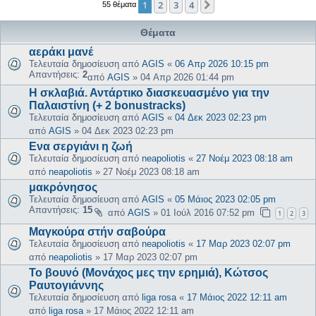
1
2
3
4
Επόμενη
55 θέματα
Θέματα
αεράκι μανέ
Τελευταία δημοσίευση από
AGIS
«
06 Απρ 2026 10:15 pm
Απαντήσεις:
2
από
AGIS
»
04 Απρ 2026 01:44 pm
Η σκλαβιά. Αντάρτικο διασκευασμένο για την
Παλαιστίνη (+ 2 bonustracks)
Τελευταία δημοσίευση από
AGIS
«
04 Δεκ 2023 02:23 pm
από
AGIS
»
04 Δεκ 2023 02:23 pm
Ενα σεργιάνι η ζωή
Τελευταία δημοσίευση από
neapoliotis
«
27 Νοέμ 2023 08:18 am
από
neapoliotis
»
27 Νοέμ 2023 08:18 am
μακρόνησος
Τελευταία δημοσίευση από
AGIS
«
05 Μάιος 2023 02:05 pm
Απαντήσεις:
15
από
AGIS
»
01 Ιούλ 2016 07:52 pm
1
2
3
Μαγκούρα στήν σαβούρα
Τελευταία δημοσίευση από
neapoliotis
«
17 Μαρ 2023 02:07 pm
από
neapoliotis
»
17 Μαρ 2023 02:07 pm
Το βουνό (Μονάχος μες την ερημιά), Κώτσος
Ραυτογιάννης
Τελευταία δημοσίευση από
liga rosa
«
17 Μάιος 2022 12:11 am
από
liga rosa
»
17 Μάιος 2022 12:11 am