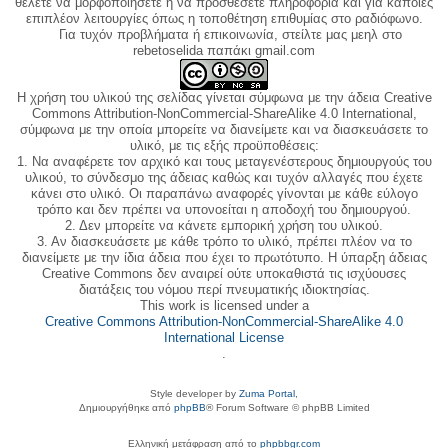
θέλετε να μορφοποιήσετε ή να προσθέσετε πληροφορία και για κάποιες
επιπλέον λειτουργίες όπως η τοποθέτηση επιθυμίας στο ραδιόφωνο.
Για τυχόν προβλήματα ή επικοινωνία, στείλτε μας μεηλ στο
rebetoselida παπάκι gmail.com
Η χρήση του υλικού της σελίδας γίνεται σύμφωνα με την άδεια Creative
Commons Attribution-NonCommercial-ShareAlike 4.0 International,
σύμφωνα με την οποία μπορείτε να διανείμετε και να διασκευάσετε το
υλικό, με τις εξής προϋποθέσεις:
1. Να αναφέρετε τον αρχικό και τους μεταγενέστερους δημιουργούς του
υλικού, το σύνδεσμο της άδειας καθώς και τυχόν αλλαγές που έχετε
κάνει στο υλικό. Οι παραπάνω αναφορές γίνονται με κάθε εύλογο
τρόπο και δεν πρέπει να υπονοείται η αποδοχή του δημιουργού.
2. Δεν μπορείτε να κάνετε εμπορική χρήση του υλικού.
3. Αν διασκευάσετε με κάθε τρόπο το υλικό, πρέπει πλέον να το
διανείμετε με την ίδια άδεια που έχει το πρωτότυπο. Η ύπαρξη άδειας
Creative Commons δεν αναιρεί ούτε υποκαθιστά τις ισχύουσες
διατάξεις του νόμου περί πνευματικής ιδιοκτησίας.
This work is licensed under a
Creative Commons Attribution-NonCommercial-ShareAlike 4.0
International License
.
Style developer by
Zuma Portal
,
Δημιουργήθηκε από
phpBB
® Forum Software © phpBB Limited
Ελληνική μετάφραση από το
phpbbgr.com