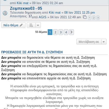
από
Kiki mat
»
09 Ιαν 2021 01:24 am
Ζειμπεκικο03 - 05
Τελευταία δημοσίευση από
Kiki mat
«
08 Ιαν 2021 11:25 pm
Απαντήσεις:
17
από
AGIS
»
04 Ιαν 2021 12:49 am
1
2
3
Νέο Θέμα
1
2
3
4
Επόμενη
55 θέματα
Μετάβαση σε
ΠΡΟΣΒΆΣΕΙΣ ΣΕ ΑΥΤΉ ΤΗ Δ. ΣΥΖΉΤΗΣΗ
Δεν μπορείτε
να δημοσιεύετε νέα θέματα σε αυτή τη Δ. Συζήτηση
Δεν μπορείτε
να απαντάτε σε θέματα σε αυτή τη Δ. Συζήτηση
Δεν μπορείτε
να επεξεργάζεστε τις δημοσιεύσεις σας σε αυτή τη Δ.
Συζήτηση
Δεν μπορείτε
να διαγράφετε τις δημοσιεύσεις σας σε αυτή τη Δ. Συζήτηση
Δεν μπορείτε
να επισυνάπτετε αρχεία σε αυτή τη Δ. Συζήτηση
Η ιστοσελίδα είναι μη εμπορική, τα τραγούδια και η αντίστοιχη
πληροφορία συνδιαμορφώνονται από τα μέλη της ιστοσελίδας-
κοινότητας.
Μπορείτε να περιηγηθείτε ελεύθερα στα τραγούδια χωρίς να ανοίξετε
λογαριασμό.
Η δημιουργία λογαριασμού απαιτείται μόνο για την περίπτωση που