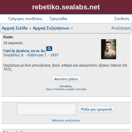
rebetiko.sealabs.net
Γρήγορες συνδέσεις
Τραγούδια
Σύνδεση
Αρχική Σελίδα
Αρχική Συζητήσεων
Αναζήτηση
Radio
19 ακροατές
pageview
Γιατί δε βγαίνεις να σε δω
Σκαρβέλης Κ.
-
Κάβουρας Γ.
- 1937
Ορχήστρα με δυο μπουζούκια, βιολί, κιθάρα και ακκορντεόν. Δίσκος Odeon GA
7072.
Απευθείας:
https://rebetiko.sealabs.net/radio
Βαθύτερες αναζητήσεις;