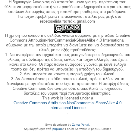
Η δημιουργία λογαριασμού απαιτείται μόνο για την περίπτωση που
θέλετε να μορφοποιήσετε ή να προσθέσετε πληροφορία και για κάποιες
επιπλέον λειτουργίες όπως η τοποθέτηση επιθυμίας στο ραδιόφωνο.
Για τυχόν προβλήματα ή επικοινωνία, στείλτε μας μεηλ στο
rebetoselida παπάκι gmail.com
Η χρήση του υλικού της σελίδας γίνεται σύμφωνα με την άδεια Creative
Commons Attribution-NonCommercial-ShareAlike 4.0 International,
σύμφωνα με την οποία μπορείτε να διανείμετε και να διασκευάσετε το
υλικό, με τις εξής προϋποθέσεις:
1. Να αναφέρετε τον αρχικό και τους μεταγενέστερους δημιουργούς του
υλικού, το σύνδεσμο της άδειας καθώς και τυχόν αλλαγές που έχετε
κάνει στο υλικό. Οι παραπάνω αναφορές γίνονται με κάθε εύλογο
τρόπο και δεν πρέπει να υπονοείται η αποδοχή του δημιουργού.
2. Δεν μπορείτε να κάνετε εμπορική χρήση του υλικού.
3. Αν διασκευάσετε με κάθε τρόπο το υλικό, πρέπει πλέον να το
διανείμετε με την ίδια άδεια που έχει το πρωτότυπο. Η ύπαρξη άδειας
Creative Commons δεν αναιρεί ούτε υποκαθιστά τις ισχύουσες
διατάξεις του νόμου περί πνευματικής ιδιοκτησίας.
This work is licensed under a
Creative Commons Attribution-NonCommercial-ShareAlike 4.0
International License
.
Style developer by
Zuma Portal
,
Δημιουργήθηκε από
phpBB
® Forum Software © phpBB Limited