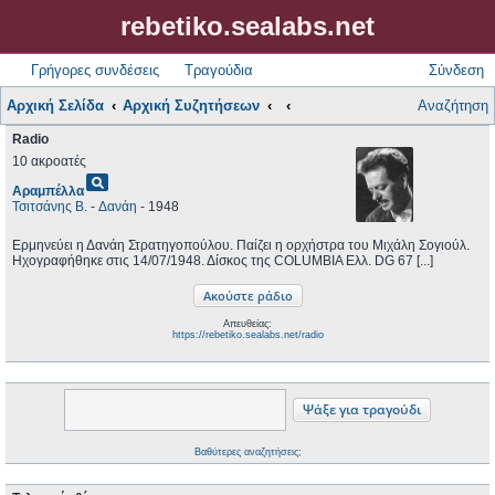
rebetiko.sealabs.net
Γρήγορες συνδέσεις
Τραγούδια
Σύνδεση
Αρχική Σελίδα
Αρχική Συζητήσεων
Αναζήτηση
Radio
10 ακροατές
pageview
Αραμπέλλα
Τσιτσάνης Β.
-
Δανάη
- 1948
Ερμηνεύει η Δανάη Στρατηγοπούλου. Παίζει η ορχήστρα του Μιχάλη Σογιούλ.
Ηχογραφήθηκε στις 14/07/1948. Δίσκος της COLUMBIA Ελλ. DG 67 [...]
Απευθείας:
https://rebetiko.sealabs.net/radio
Βαθύτερες αναζητήσεις;