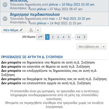
Μπενέτος
Τελευταία δημοσίευση από
philvar
«
10 Μαρ 2021 01:50 am
Απαντήσεις:
2
από
philvar
»
07 Μαρ 2021 06:47 am
δημητρησ περδικοπουλοσ
Τελευταία δημοσίευση από
max
«
17 Φεβ 2021 10:32 pm
Απαντήσεις:
5
από
philvar
»
14 Φεβ 2021 11:15 pm
Νέο Θέμα
Σελίδα
1
από
14
1
2
3
4
5
14
Επόμενη
200 θέματα
…
Μετάβαση σε
ΠΡΟΣΒΆΣΕΙΣ ΣΕ ΑΥΤΉ ΤΗ Δ. ΣΥΖΉΤΗΣΗ
Δεν μπορείτε
να δημοσιεύετε νέα θέματα σε αυτή τη Δ. Συζήτηση
Δεν μπορείτε
να απαντάτε σε θέματα σε αυτή τη Δ. Συζήτηση
Δεν μπορείτε
να επεξεργάζεστε τις δημοσιεύσεις σας σε αυτή τη Δ.
Συζήτηση
Δεν μπορείτε
να διαγράφετε τις δημοσιεύσεις σας σε αυτή τη Δ. Συζήτηση
Δεν μπορείτε
να επισυνάπτετε αρχεία σε αυτή τη Δ. Συζήτηση
Η ιστοσελίδα είναι μη εμπορική, τα τραγούδια και η αντίστοιχη
πληροφορία συνδιαμορφώνονται από τα μέλη της ιστοσελίδας-
κοινότητας.
Μπορείτε να περιηγηθείτε ελεύθερα στα τραγούδια χωρίς να ανοίξετε
λογαριασμό.