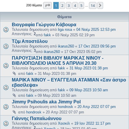
Σελίδα
1
από
14
1
2
3
4
5
14
Επόμενη
200 θέματα
…
Θέματα
Βιογραφία Γιώργου Κάβουρα
Τελευταία δημοσίευση από
liga rosa
«
04 Νοέμ 2025 12:53 pm
Απαντήσεις:
2
από
fakk
»
03 Νοέμ 2025 02:19 pm
Τζιμ Αποστόλου
Τελευταία δημοσίευση από
ikarus260
«
17 Οκτ 2023 09:56 pm
Απαντήσεις:
3
από
ikarus260
»
17 Οκτ 2023 05:02 pm
ΠΑΡΟΥΣΙΑΣΗ ΒΙΒΛΙΟΥ ΜΑΡΙΚΑΣ ΝΙΝΟΥ -
ΒΙΒΛΙΟΠΩΛΕΙΟ ΙΑΝΟΣ 5 ΑΠΡΙΛΗ 20.30
Τελευταία δημοσίευση από
fakk
«
31 Μαρ 2023 01:38 pm
από
fakk
»
31 Μαρ 2023 01:38 pm
ΜΑΡΙΚΑ ΝΙΝΟΥ – ΕΥΑΓΓΕΛΙΑ ΑΤΑΜΙΑΝ «Σαν άστρο
εβασίλεψα»
Τελευταία δημοσίευση από
fakk
«
09 Μαρ 2023 10:50 am
από
fakk
»
09 Μαρ 2023 10:50 am
Jimmy Psihoulis aka Jimmy Pol
Τελευταία δημοσίευση από
hondrosk
«
20 Απρ 2022 07:07 pm
από
hondrosk
»
20 Απρ 2022 07:07 pm
Γιάννης Παπαϊωάννου
Τελευταία δημοσίευση από
Χασκίλ
«
19 Ιαν 2022 11:17 pm
Απαντήσεις:
2
από
Χασκίλ
»
18 Ιαν 2022 01:40 pm