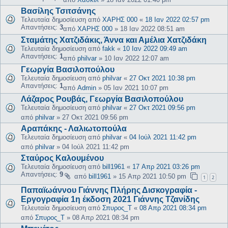
Βασίλης Τσιτσάνης
Τελευταία δημοσίευση από
ΧΑΡΗΣ 000
«
18 Ιαν 2022 02:57 pm
Απαντήσεις:
3
από
ΧΑΡΗΣ 000
»
18 Ιαν 2022 08:51 am
Σταμάτης Χατζιδάκις, Άννα και Αμέλια Χατζιδάκη
Τελευταία δημοσίευση από
fakk
«
10 Ιαν 2022 09:49 am
Απαντήσεις:
1
από
philvar
»
10 Ιαν 2022 12:07 am
Γεωργία Βασιλοπούλου
Τελευταία δημοσίευση από
philvar
«
27 Οκτ 2021 10:38 pm
Απαντήσεις:
1
από
Admin
»
05 Ιαν 2021 10:07 pm
Λάζαρος Ρουβάς, Γεωργία Βασιλοπούλου
Τελευταία δημοσίευση από
philvar
«
27 Οκτ 2021 09:56 pm
από
philvar
»
27 Οκτ 2021 09:56 pm
Αραπάκης - Λαλιωτοπούλα
Τελευταία δημοσίευση από
philvar
«
04 Ιούλ 2021 11:42 pm
από
philvar
»
04 Ιούλ 2021 11:42 pm
Σταύρος Καλουμένου
Τελευταία δημοσίευση από
bill1961
«
17 Απρ 2021 03:26 pm
Απαντήσεις:
9
από
bill1961
»
15 Απρ 2021 10:50 pm
1
2
Παπαϊωάννου Γιάννης Πλήρης Δισκογραφία -
Εργογραφία 1η έκδοση 2021 Γιάννης Τζανίδης
Τελευταία δημοσίευση από
Σπυρος_Τ
«
08 Απρ 2021 08:34 pm
από
Σπυρος_Τ
»
08 Απρ 2021 08:34 pm