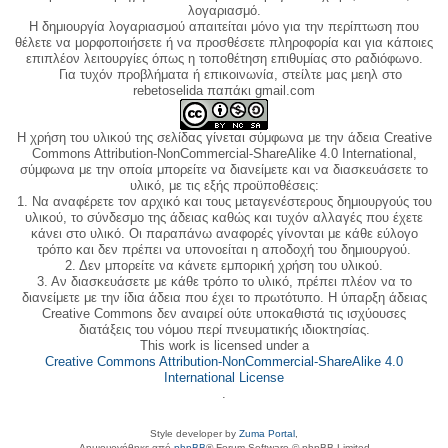
λογαριασμό.
Η δημιουργία λογαριασμού απαιτείται μόνο για την περίπτωση που
θέλετε να μορφοποιήσετε ή να προσθέσετε πληροφορία και για κάποιες
επιπλέον λειτουργίες όπως η τοποθέτηση επιθυμίας στο ραδιόφωνο.
Για τυχόν προβλήματα ή επικοινωνία, στείλτε μας μεηλ στο
rebetoselida παπάκι gmail.com
Η χρήση του υλικού της σελίδας γίνεται σύμφωνα με την άδεια Creative
Commons Attribution-NonCommercial-ShareAlike 4.0 International,
σύμφωνα με την οποία μπορείτε να διανείμετε και να διασκευάσετε το
υλικό, με τις εξής προϋποθέσεις:
1. Να αναφέρετε τον αρχικό και τους μεταγενέστερους δημιουργούς του
υλικού, το σύνδεσμο της άδειας καθώς και τυχόν αλλαγές που έχετε
κάνει στο υλικό. Οι παραπάνω αναφορές γίνονται με κάθε εύλογο
τρόπο και δεν πρέπει να υπονοείται η αποδοχή του δημιουργού.
2. Δεν μπορείτε να κάνετε εμπορική χρήση του υλικού.
3. Αν διασκευάσετε με κάθε τρόπο το υλικό, πρέπει πλέον να το
διανείμετε με την ίδια άδεια που έχει το πρωτότυπο. Η ύπαρξη άδειας
Creative Commons δεν αναιρεί ούτε υποκαθιστά τις ισχύουσες
διατάξεις του νόμου περί πνευματικής ιδιοκτησίας.
This work is licensed under a
Creative Commons Attribution-NonCommercial-ShareAlike 4.0
International License
.
Style developer by
Zuma Portal
,
Δημιουργήθηκε από
phpBB
® Forum Software © phpBB Limited