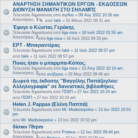
ΑΝΑΡΤΗΣΗ ΣΗΜΑΝΤΙΚΩΝ ΕΡΓΩΝ - ΕΚΔΟΣΕΩΝ
ΔΙΟΝΥΣΗ ΜΑΝΙΑΤΗ ΣΤΟ ΣΗΛΑΜΠΣ
Τελευταία δημοσίευση από
my8os
«
09 Αύγ 2022 10:26 am
Απαντήσεις:
3
από
fakk
»
01 Μάιος 2021 09:31 am
Έφυγε ο Κώστας Γεράκης
Τελευταία δημοσίευση από
liga rosa
«
18 Ιούλ 2022 01:55 am
Απαντήσεις:
2
από
liga rosa
»
16 Ιούλ 2022 04:33 pm
ΕΡΤ - Μπαγιαντέρας
Τελευταία δημοσίευση από
fakk
«
11 Ιούλ 2022 08:57 pm
από
fakk
»
11 Ιούλ 2022 08:57 pm
Ποιος ήταν ο μπαρμπα-Κόπος;
Τελευταία δημοσίευση από
liga rosa
«
13 Απρ 2022 10:14 am
Απαντήσεις:
2
από
ανήξερος
»
29 Μαρ 2022 09:49 am
Δωρεά της έκδοσης "Βαγγέλης Παπάζογλου:
Αλληλογραφία" σε δανειστικές βιβλιοθήκες
Τελευταία δημοσίευση από
ΠΣΒΠ
«
27 Ιαν 2022 10:24 am
από
ΠΣΒΠ
»
27 Ιαν 2022 10:24 am
Helen J. Pappas (Ελένη Παππά)
Τελευταία δημοσίευση από
Mr. Medisterpolse
«
13 Ιαν 2022 10:53
pm
από
Mr. Medisterpolse
»
13 Ιαν 2022 10:53 pm
δίσκοι 78rpm
Τελευταία δημοσίευση από
Proteus
«
12 Ιαν 2022 09:44 pm
Απαντήσεις:
3
από
Proteus
»
10 Ιαν 2022 10:00 pm