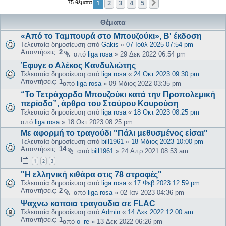
1
2
3
4
5
Επόμενη
75 θέματα
Θέματα
«Από το Ταμπουρά στο Μπουζούκι», Β' έκδοση
Τελευταία δημοσίευση από
Gakis
«
07 Ιούλ 2025 07:54 pm
Απαντήσεις:
2
από
liga rosa
»
29 Δεκ 2022 06:54 pm
Έφυγε ο Αλέκος Κανδυλιώτης
Τελευταία δημοσίευση από
liga rosa
«
24 Οκτ 2023 09:30 pm
Απαντήσεις:
1
από
liga rosa
»
09 Μάιος 2022 03:35 pm
“Το Τετράχορδο Μπουζούκι κατά την Προπολεμική
περίοδο”, άρθρο του Σταύρου Κουρούση
Τελευταία δημοσίευση από
liga rosa
«
18 Οκτ 2023 08:25 pm
από
liga rosa
»
18 Οκτ 2023 08:25 pm
Με αφορμή το τραγούδι "Πάλι μεθυσμένος είσαι"
Τελευταία δημοσίευση από
bill1961
«
18 Μάιος 2023 10:00 pm
Απαντήσεις:
14
από
bill1961
»
24 Απρ 2021 08:53 am
1
2
3
"Η ελληνική κιθάρα στις 78 στροφές"
Τελευταία δημοσίευση από
liga rosa
«
17 Φεβ 2023 12:59 pm
Απαντήσεις:
2
από
liga rosa
»
02 Ιαν 2023 04:36 pm
Ψαχνω καποια τραγουδια σε FLAC
Τελευταία δημοσίευση από
Admin
«
14 Δεκ 2022 12:00 am
Απαντήσεις:
1
από
o_re
»
13 Δεκ 2022 06:26 pm