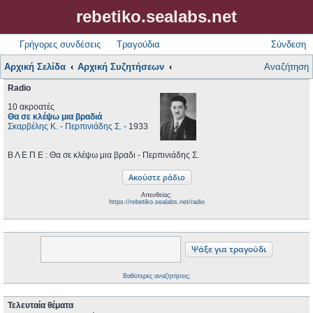
rebetiko.sealabs.net
Γρήγορες συνδέσεις
Τραγούδια
Σύνδεση
Αρχική Σελίδα
Αρχική Συζητήσεων
Αναζήτηση
Radio
10 ακροατές
Θα σε κλέψω μια βραδιά
Σκαρβέλης Κ.
-
Περπινιάδης Σ.
- 1933
Β Λ Ε Π Ε : Θα σε κλέψω μια βραδι - Περπινιάδης Σ.
Απευθείας:
https://rebetiko.sealabs.net/radio
Βαθύτερες αναζητήσεις;
Τελευταία θέματα