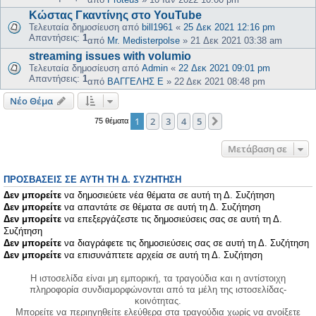
Κώστας Γκαντίνης στο YouTube
Τελευταία δημοσίευση από
bill1961
«
25 Δεκ 2021 12:16 pm
Απαντήσεις:
1
από
Mr. Medisterpolse
»
21 Δεκ 2021 03:38 am
streaming issues with volumio
Τελευταία δημοσίευση από
Admin
«
22 Δεκ 2021 09:01 pm
Απαντήσεις:
1
από
ΒΑΓΓΕΛΗΣ Ε
»
22 Δεκ 2021 08:48 pm
Νέο Θέμα
1
2
3
4
5
Επόμενη
75 θέματα
Μετάβαση σε
ΠΡΟΣΒΆΣΕΙΣ ΣΕ ΑΥΤΉ ΤΗ Δ. ΣΥΖΉΤΗΣΗ
Δεν μπορείτε
να δημοσιεύετε νέα θέματα σε αυτή τη Δ. Συζήτηση
Δεν μπορείτε
να απαντάτε σε θέματα σε αυτή τη Δ. Συζήτηση
Δεν μπορείτε
να επεξεργάζεστε τις δημοσιεύσεις σας σε αυτή τη Δ.
Συζήτηση
Δεν μπορείτε
να διαγράφετε τις δημοσιεύσεις σας σε αυτή τη Δ. Συζήτηση
Δεν μπορείτε
να επισυνάπτετε αρχεία σε αυτή τη Δ. Συζήτηση
Η ιστοσελίδα είναι μη εμπορική, τα τραγούδια και η αντίστοιχη
πληροφορία συνδιαμορφώνονται από τα μέλη της ιστοσελίδας-
κοινότητας.
Μπορείτε να περιηγηθείτε ελεύθερα στα τραγούδια χωρίς να ανοίξετε