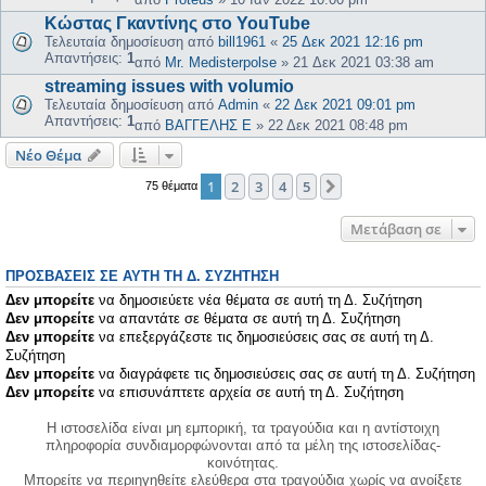
Κώστας Γκαντίνης στο YouTube
Τελευταία δημοσίευση από
bill1961
«
25 Δεκ 2021 12:16 pm
Απαντήσεις:
1
από
Mr. Medisterpolse
»
21 Δεκ 2021 03:38 am
streaming issues with volumio
Τελευταία δημοσίευση από
Admin
«
22 Δεκ 2021 09:01 pm
Απαντήσεις:
1
από
ΒΑΓΓΕΛΗΣ Ε
»
22 Δεκ 2021 08:48 pm
Νέο Θέμα
1
2
3
4
5
Επόμενη
75 θέματα
Μετάβαση σε
ΠΡΟΣΒΆΣΕΙΣ ΣΕ ΑΥΤΉ ΤΗ Δ. ΣΥΖΉΤΗΣΗ
Δεν μπορείτε
να δημοσιεύετε νέα θέματα σε αυτή τη Δ. Συζήτηση
Δεν μπορείτε
να απαντάτε σε θέματα σε αυτή τη Δ. Συζήτηση
Δεν μπορείτε
να επεξεργάζεστε τις δημοσιεύσεις σας σε αυτή τη Δ.
Συζήτηση
Δεν μπορείτε
να διαγράφετε τις δημοσιεύσεις σας σε αυτή τη Δ. Συζήτηση
Δεν μπορείτε
να επισυνάπτετε αρχεία σε αυτή τη Δ. Συζήτηση
Η ιστοσελίδα είναι μη εμπορική, τα τραγούδια και η αντίστοιχη
πληροφορία συνδιαμορφώνονται από τα μέλη της ιστοσελίδας-
κοινότητας.
Μπορείτε να περιηγηθείτε ελεύθερα στα τραγούδια χωρίς να ανοίξετε