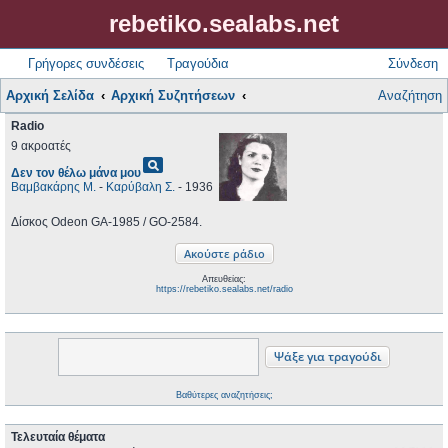
rebetiko.sealabs.net
Γρήγορες συνδέσεις
Τραγούδια
Σύνδεση
Αρχική Σελίδα
Αρχική Συζητήσεων
Αναζήτηση
Radio
9 ακροατές
pageview
Δεν τον θέλω μάνα μου
Βαμβακάρης Μ.
-
Καρύβαλη Σ.
- 1936
Δίσκος Odeon GA-1985 / GO-2584.
Απευθείας:
https://rebetiko.sealabs.net/radio
Βαθύτερες αναζητήσεις;
Τελευταία θέματα