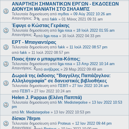
ΑΝΑΡΤΗΣΗ ΣΗΜΑΝΤΙΚΩΝ ΕΡΓΩΝ - ΕΚΔΟΣΕΩΝ
ΔΙΟΝΥΣΗ ΜΑΝΙΑΤΗ ΣΤΟ ΣΗΛΑΜΠΣ
Τελευταία δημοσίευση από
my8os
«
09 Αύγ 2022 10:26 am
Απαντήσεις:
3
από
fakk
»
01 Μάιος 2021 09:31 am
Έφυγε ο Κώστας Γεράκης
Τελευταία δημοσίευση από
liga rosa
«
18 Ιούλ 2022 01:55 am
Απαντήσεις:
2
από
liga rosa
»
16 Ιούλ 2022 04:33 pm
ΕΡΤ - Μπαγιαντέρας
Τελευταία δημοσίευση από
fakk
«
11 Ιούλ 2022 08:57 pm
από
fakk
»
11 Ιούλ 2022 08:57 pm
Ποιος ήταν ο μπαρμπα-Κόπος;
Τελευταία δημοσίευση από
liga rosa
«
13 Απρ 2022 10:14 am
Απαντήσεις:
2
από
ανήξερος
»
29 Μαρ 2022 09:49 am
Δωρεά της έκδοσης "Βαγγέλης Παπάζογλου:
Αλληλογραφία" σε δανειστικές βιβλιοθήκες
Τελευταία δημοσίευση από
ΠΣΒΠ
«
27 Ιαν 2022 10:24 am
από
ΠΣΒΠ
»
27 Ιαν 2022 10:24 am
Helen J. Pappas (Ελένη Παππά)
Τελευταία δημοσίευση από
Mr. Medisterpolse
«
13 Ιαν 2022 10:53
pm
από
Mr. Medisterpolse
»
13 Ιαν 2022 10:53 pm
δίσκοι 78rpm
Τελευταία δημοσίευση από
Proteus
«
12 Ιαν 2022 09:44 pm
Απαντήσεις:
3
από
Proteus
»
10 Ιαν 2022 10:00 pm