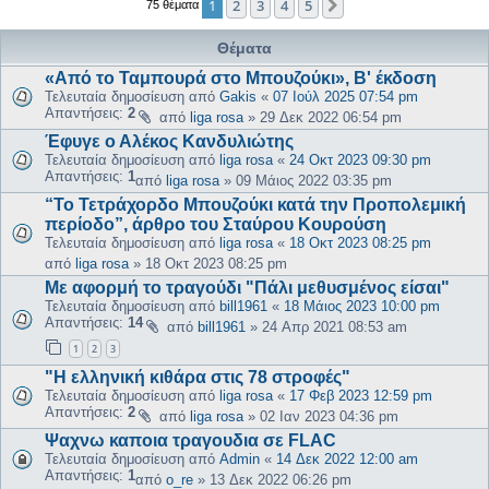
1
2
3
4
5
Επόμενη
75 θέματα
Θέματα
«Από το Ταμπουρά στο Μπουζούκι», Β' έκδοση
Τελευταία δημοσίευση από
Gakis
«
07 Ιούλ 2025 07:54 pm
Απαντήσεις:
2
από
liga rosa
»
29 Δεκ 2022 06:54 pm
Έφυγε ο Αλέκος Κανδυλιώτης
Τελευταία δημοσίευση από
liga rosa
«
24 Οκτ 2023 09:30 pm
Απαντήσεις:
1
από
liga rosa
»
09 Μάιος 2022 03:35 pm
“Το Τετράχορδο Μπουζούκι κατά την Προπολεμική
περίοδο”, άρθρο του Σταύρου Κουρούση
Τελευταία δημοσίευση από
liga rosa
«
18 Οκτ 2023 08:25 pm
από
liga rosa
»
18 Οκτ 2023 08:25 pm
Με αφορμή το τραγούδι "Πάλι μεθυσμένος είσαι"
Τελευταία δημοσίευση από
bill1961
«
18 Μάιος 2023 10:00 pm
Απαντήσεις:
14
από
bill1961
»
24 Απρ 2021 08:53 am
1
2
3
"Η ελληνική κιθάρα στις 78 στροφές"
Τελευταία δημοσίευση από
liga rosa
«
17 Φεβ 2023 12:59 pm
Απαντήσεις:
2
από
liga rosa
»
02 Ιαν 2023 04:36 pm
Ψαχνω καποια τραγουδια σε FLAC
Τελευταία δημοσίευση από
Admin
«
14 Δεκ 2022 12:00 am
Απαντήσεις:
1
από
o_re
»
13 Δεκ 2022 06:26 pm