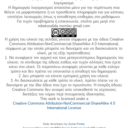
λογαριασμό.
Η δημιουργία λογαριασμού απαιτείται μόνο για την περίπτωση που
θέλετε να μορφοποιήσετε ή να προσθέσετε πληροφορία και για κάποιες
επιπλέον λειτουργίες όπως η τοποθέτηση επιθυμίας στο ραδιόφωνο.
Για τυχόν προβλήματα ή επικοινωνία, στείλτε μας μεηλ στο
rebetoselida παπάκι gmail.com
Η χρήση του υλικού της σελίδας γίνεται σύμφωνα με την άδεια Creative
Commons Attribution-NonCommercial-ShareAlike 4.0 International,
σύμφωνα με την οποία μπορείτε να διανείμετε και να διασκευάσετε το
υλικό, με τις εξής προϋποθέσεις:
1. Να αναφέρετε τον αρχικό και τους μεταγενέστερους δημιουργούς του
υλικού, το σύνδεσμο της άδειας καθώς και τυχόν αλλαγές που έχετε
κάνει στο υλικό. Οι παραπάνω αναφορές γίνονται με κάθε εύλογο
τρόπο και δεν πρέπει να υπονοείται η αποδοχή του δημιουργού.
2. Δεν μπορείτε να κάνετε εμπορική χρήση του υλικού.
3. Αν διασκευάσετε με κάθε τρόπο το υλικό, πρέπει πλέον να το
διανείμετε με την ίδια άδεια που έχει το πρωτότυπο. Η ύπαρξη άδειας
Creative Commons δεν αναιρεί ούτε υποκαθιστά τις ισχύουσες
διατάξεις του νόμου περί πνευματικής ιδιοκτησίας.
This work is licensed under a
Creative Commons Attribution-NonCommercial-ShareAlike 4.0
International License
.
Style developer by
Zuma Portal
,
Δημιουργήθηκε από
phpBB
® Forum Software © phpBB Limited