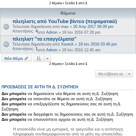
2 θέματα • Σελίδα
1
από
1
Θέματα
πλεηλιστς από YouTube βίντεο (πειραματικό)
Τελευταία δημοσίευση από
max
«
20 Απρ 2017 06:09 pm
Απαντήσεις:
4
από
Admin
»
19 Ιαν 2016 07:28 pm
πλεηλιστ "τα επαγγέλματα"
Τελευταία δημοσίευση από
Χασκίλ
«
19 Ιαν 2016 03:40 pm
Απαντήσεις:
1
από
Admin
»
19 Ιαν 2016 12:45 am
Νέο Θέμα
2 θέματα • Σελίδα
1
από
1
Μετάβαση σε
ΠΡΟΣΒΆΣΕΙΣ ΣΕ ΑΥΤΉ ΤΗ Δ. ΣΥΖΉΤΗΣΗ
Δεν μπορείτε
να δημοσιεύετε νέα θέματα σε αυτή τη Δ. Συζήτηση
Δεν μπορείτε
να απαντάτε σε θέματα σε αυτή τη Δ. Συζήτηση
Δεν μπορείτε
να επεξεργάζεστε τις δημοσιεύσεις σας σε αυτή τη Δ.
Συζήτηση
Δεν μπορείτε
να διαγράφετε τις δημοσιεύσεις σας σε αυτή τη Δ. Συζήτηση
Δεν μπορείτε
να επισυνάπτετε αρχεία σε αυτή τη Δ. Συζήτηση
Η ιστοσελίδα είναι μη εμπορική, τα τραγούδια και η αντίστοιχη
πληροφορία συνδιαμορφώνονται από τα μέλη της ιστοσελίδας-