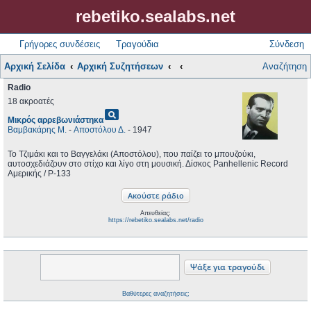
rebetiko.sealabs.net
Γρήγορες συνδέσεις
Τραγούδια
Σύνδεση
Αρχική Σελίδα
Αρχική Συζητήσεων
Αναζήτηση
Radio
18 ακροατές
pageview
Μικρός αρρεβωνιάστηκα
Βαμβακάρης Μ.
-
Αποστόλου Δ.
- 1947
Το Τζιμάκι και το Βαγγελάκι (Αποστόλου), που παίζει το μπουζούκι,
αυτοσχεδιάζουν στο στίχο και λίγο στη μουσική. Δίσκος Panhellenic Record
Αμερικής / P-133
Απευθείας:
https://rebetiko.sealabs.net/radio
Βαθύτερες αναζητήσεις;