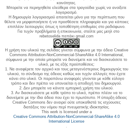
κοινότητας.
Μπορείτε να περιηγηθείτε ελεύθερα στα τραγούδια χωρίς να ανοίξετε
λογαριασμό.
Η δημιουργία λογαριασμού απαιτείται μόνο για την περίπτωση που
θέλετε να μορφοποιήσετε ή να προσθέσετε πληροφορία και για κάποιες
επιπλέον λειτουργίες όπως η τοποθέτηση επιθυμίας στο ραδιόφωνο.
Για τυχόν προβλήματα ή επικοινωνία, στείλτε μας μεηλ στο
rebetoselida παπάκι gmail.com
Η χρήση του υλικού της σελίδας γίνεται σύμφωνα με την άδεια Creative
Commons Attribution-NonCommercial-ShareAlike 4.0 International,
σύμφωνα με την οποία μπορείτε να διανείμετε και να διασκευάσετε το
υλικό, με τις εξής προϋποθέσεις:
1. Να αναφέρετε τον αρχικό και τους μεταγενέστερους δημιουργούς του
υλικού, το σύνδεσμο της άδειας καθώς και τυχόν αλλαγές που έχετε
κάνει στο υλικό. Οι παραπάνω αναφορές γίνονται με κάθε εύλογο
τρόπο και δεν πρέπει να υπονοείται η αποδοχή του δημιουργού.
2. Δεν μπορείτε να κάνετε εμπορική χρήση του υλικού.
3. Αν διασκευάσετε με κάθε τρόπο το υλικό, πρέπει πλέον να το
διανείμετε με την ίδια άδεια που έχει το πρωτότυπο. Η ύπαρξη άδειας
Creative Commons δεν αναιρεί ούτε υποκαθιστά τις ισχύουσες
διατάξεις του νόμου περί πνευματικής ιδιοκτησίας.
This work is licensed under a
Creative Commons Attribution-NonCommercial-ShareAlike 4.0
International License
.