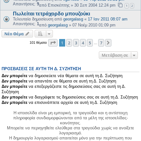
Απαντήσεις:
9
από
Επισκέπτης
»
30 Σεπ 2004 12:24 pm
1
2
Πωλείται τετράχορδο μπουζούκι
Τελευταία δημοσίευση από
georgalasg
«
17 Ιαν 2011 08:07 am
Απαντήσεις:
1
από
georgalasg
»
07 Νοέμ 2010 01:09 pm
Νέο Θέμα
Σελίδα
1
από
7
1
2
3
4
5
7
Επόμενη
101 θέματα
…
Μετάβαση σε
ΠΡΟΣΒΆΣΕΙΣ ΣΕ ΑΥΤΉ ΤΗ Δ. ΣΥΖΉΤΗΣΗ
Δεν μπορείτε
να δημοσιεύετε νέα θέματα σε αυτή τη Δ. Συζήτηση
Δεν μπορείτε
να απαντάτε σε θέματα σε αυτή τη Δ. Συζήτηση
Δεν μπορείτε
να επεξεργάζεστε τις δημοσιεύσεις σας σε αυτή τη Δ.
Συζήτηση
Δεν μπορείτε
να διαγράφετε τις δημοσιεύσεις σας σε αυτή τη Δ. Συζήτηση
Δεν μπορείτε
να επισυνάπτετε αρχεία σε αυτή τη Δ. Συζήτηση
Η ιστοσελίδα είναι μη εμπορική, τα τραγούδια και η αντίστοιχη
πληροφορία συνδιαμορφώνονται από τα μέλη της ιστοσελίδας-
κοινότητας.
Μπορείτε να περιηγηθείτε ελεύθερα στα τραγούδια χωρίς να ανοίξετε
λογαριασμό.
Η δημιουργία λογαριασμού απαιτείται μόνο για την περίπτωση που