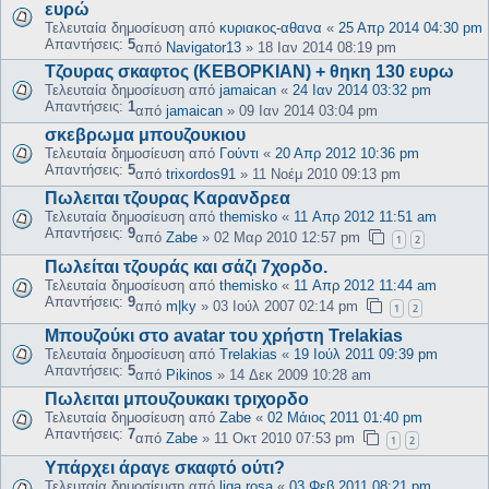
ευρώ
Τελευταία δημοσίευση από
κυριακος-αθανα
«
25 Απρ 2014 04:30 pm
Απαντήσεις:
5
από
Navigator13
»
18 Ιαν 2014 08:19 pm
Τζουρας σκαφτος (ΚΕΒΟΡΚΙΑΝ) + θηκη 130 ευρω
Τελευταία δημοσίευση από
jamaican
«
24 Ιαν 2014 03:32 pm
Απαντήσεις:
1
από
jamaican
»
09 Ιαν 2014 03:04 pm
σκεβρωμα μπουζουκιου
Τελευταία δημοσίευση από
Γούντι
«
20 Απρ 2012 10:36 pm
Απαντήσεις:
5
από
trixordos91
»
11 Νοέμ 2010 09:13 pm
Πωλειται τζουρας Καρανδρεα
Τελευταία δημοσίευση από
themisko
«
11 Απρ 2012 11:51 am
Απαντήσεις:
9
από
Zabe
»
02 Μαρ 2010 12:57 pm
1
2
Πωλείται τζουράς και σάζι 7χορδο.
Τελευταία δημοσίευση από
themisko
«
11 Απρ 2012 11:44 am
Απαντήσεις:
9
από
m|ky
»
03 Ιούλ 2007 02:14 pm
1
2
Μπουζούκι στο avatar του χρήστη Trelakias
Τελευταία δημοσίευση από
Trelakias
«
19 Ιούλ 2011 09:39 pm
Απαντήσεις:
5
από
Pikinos
»
14 Δεκ 2009 10:28 am
Πωλειται μπουζουκακι τριχορδο
Τελευταία δημοσίευση από
Zabe
«
02 Μάιος 2011 01:40 pm
Απαντήσεις:
7
από
Zabe
»
11 Οκτ 2010 07:53 pm
1
2
Υπάρχει άραγε σκαφτό ούτι?
Τελευταία δημοσίευση από
liga rosa
«
03 Φεβ 2011 08:21 pm