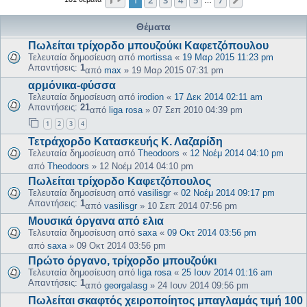
Επόμενη
Θέματα
Πωλείται τρίχορδο μπουζούκι Καφετζόπουλου
Τελευταία δημοσίευση από
mortissa
«
19 Μαρ 2015 11:23 pm
Απαντήσεις:
1
από
max
»
19 Μαρ 2015 07:31 pm
αρμόνικα-φύσσα
Τελευταία δημοσίευση από
irodion
«
17 Δεκ 2014 02:11 am
Απαντήσεις:
21
από
liga rosa
»
07 Σεπ 2010 04:39 pm
1
2
3
4
Τετράχορδο Κατασκευής Κ. Λαζαρίδη
Τελευταία δημοσίευση από
Theodoors
«
12 Νοέμ 2014 04:10 pm
από
Theodoors
»
12 Νοέμ 2014 04:10 pm
Πωλείται τρίχορδο Καφετζόπουλος
Τελευταία δημοσίευση από
vasilisgr
«
02 Νοέμ 2014 09:17 pm
Απαντήσεις:
1
από
vasilisgr
»
10 Σεπ 2014 07:56 pm
Μουσικά όργανα από ελια
Τελευταία δημοσίευση από
saxa
«
09 Οκτ 2014 03:56 pm
από
saxa
»
09 Οκτ 2014 03:56 pm
Πρώτο όργανο, τρίχορδο μπουζούκι
Τελευταία δημοσίευση από
liga rosa
«
25 Ιουν 2014 01:16 am
Απαντήσεις:
1
από
georgalasg
»
24 Ιουν 2014 09:56 pm
Πωλείται σκαφτός χειροποίητος μπαγλαμάς τιμή 100