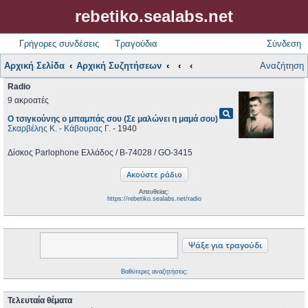
rebetiko.sealabs.net
Γρήγορες συνδέσεις
Τραγούδια
Σύνδεση
Αρχική Σελίδα
Αρχική Συζητήσεων
Αναζήτηση
Radio
9 ακροατές
pageview
Ο τσιγκούνης ο μπαμπάς σου (Σε μαλώνει η μαμά σου)
Σκαρβέλης Κ.
-
Κάβουρας Γ.
- 1940
Δίσκος Parlophone Ελλάδος / B-74028 / GO-3415
Απευθείας:
https://rebetiko.sealabs.net/radio
Βαθύτερες αναζητήσεις;
Τελευταία θέματα