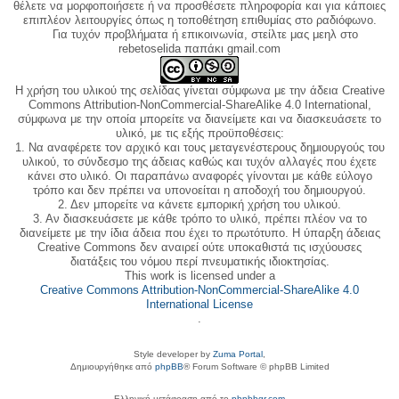
θέλετε να μορφοποιήσετε ή να προσθέσετε πληροφορία και για κάποιες
επιπλέον λειτουργίες όπως η τοποθέτηση επιθυμίας στο ραδιόφωνο.
Για τυχόν προβλήματα ή επικοινωνία, στείλτε μας μεηλ στο
rebetoselida παπάκι gmail.com
Η χρήση του υλικού της σελίδας γίνεται σύμφωνα με την άδεια Creative
Commons Attribution-NonCommercial-ShareAlike 4.0 International,
σύμφωνα με την οποία μπορείτε να διανείμετε και να διασκευάσετε το
υλικό, με τις εξής προϋποθέσεις:
1. Να αναφέρετε τον αρχικό και τους μεταγενέστερους δημιουργούς του
υλικού, το σύνδεσμο της άδειας καθώς και τυχόν αλλαγές που έχετε
κάνει στο υλικό. Οι παραπάνω αναφορές γίνονται με κάθε εύλογο
τρόπο και δεν πρέπει να υπονοείται η αποδοχή του δημιουργού.
2. Δεν μπορείτε να κάνετε εμπορική χρήση του υλικού.
3. Αν διασκευάσετε με κάθε τρόπο το υλικό, πρέπει πλέον να το
διανείμετε με την ίδια άδεια που έχει το πρωτότυπο. Η ύπαρξη άδειας
Creative Commons δεν αναιρεί ούτε υποκαθιστά τις ισχύουσες
διατάξεις του νόμου περί πνευματικής ιδιοκτησίας.
This work is licensed under a
Creative Commons Attribution-NonCommercial-ShareAlike 4.0
International License
.
Style developer by
Zuma Portal
,
Δημιουργήθηκε από
phpBB
® Forum Software © phpBB Limited
Ελληνική μετάφραση από το
phpbbgr.com