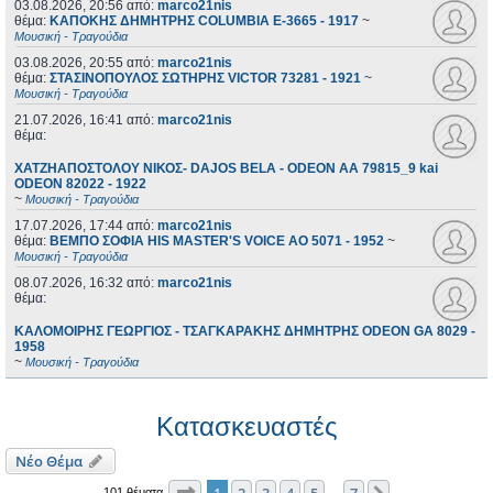
03.08.2026, 20:56
από:
marco21nis
θέμα:
ΚΑΠΟΚΗΣ ΔΗΜΗΤΡΗΣ COLUMBIA E-3665 - 1917
~
Μουσική - Τραγούδια
03.08.2026, 20:55
από:
marco21nis
θέμα:
ΣΤΑΣΙΝΟΠΟΥΛΟΣ ΣΩΤΗΡΗΣ VICTOR 73281 - 1921
~
Μουσική - Τραγούδια
21.07.2026, 16:41
από:
marco21nis
θέμα:
ΧΑΤΖΗΑΠΟΣΤΟΛΟΥ ΝΙΚΟΣ- DAJOS BELA - ODEON AA 79815_9 kai
ODEON 82022 - 1922
~
Μουσική - Τραγούδια
17.07.2026, 17:44
από:
marco21nis
θέμα:
ΒΕΜΠΟ ΣΟΦΙΑ HIS MASTER'S VOICE AO 5071 - 1952
~
Μουσική - Τραγούδια
08.07.2026, 16:32
από:
marco21nis
θέμα:
ΚΑΛΟΜΟΙΡΗΣ ΓΕΩΡΓΙΟΣ - ΤΣΑΓΚΑΡΑΚΗΣ ΔΗΜΗΤΡΗΣ ODEON GA 8029 -
1958
~
Μουσική - Τραγούδια
Κατασκευαστές
Νέο Θέμα
Σελίδα
1
από
7
1
2
3
4
5
7
101 θέματα
…