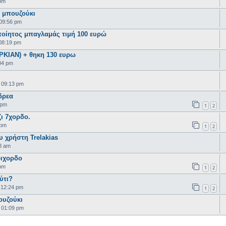
 pm
 μπουζούκι
 09:56 pm
ποίητος μπαγλαμάς τιμή 100 ευρώ
08:19 pm
ΡΚΙΑΝ) + θηκη 130 ευρω
04 pm
 09:13 pm
δρεα
 pm
1
2
ζι 7χορδο.
 pm
1
2
υ χρήστη Trelakias
8 am
ριχορδο
 pm
1
2
ύτι?
 12:24 pm
1
2
ουζούκι
 01:09 pm