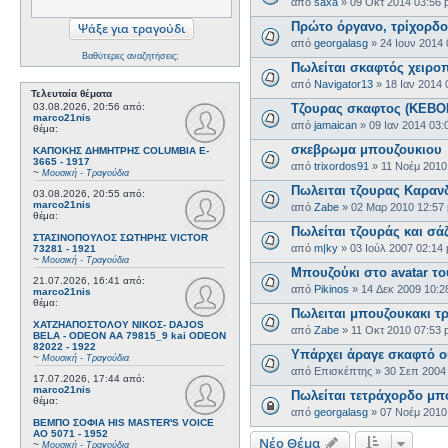
από
saxa
»
09 Οκτ 2014 03:56
Πρώτο όργανο, τρίχορδο
από
georgalasg
»
24 Ιουν 2014
Βαθύτερες αναζητήσεις;
Πωλείται σκαφτός χειρο
από
Navigator13
»
18 Ιαν 2014 
Τελευταία θέματα
03.08.2026, 20:56
από:
Τζουρας σκαφτος (ΚΕΒΟ
marco21nis
από
jamaican
»
09 Ιαν 2014 03:
θέμα:
σκεβρωμα μπουζουκιου
ΚΑΠΟΚΗΣ ΔΗΜΗΤΡΗΣ COLUMBIA E-
3665 - 1917
από
trixordos91
»
11 Νοέμ 2010
~
Μουσική - Τραγούδια
Πωλειται τζουρας Καραν
03.08.2026, 20:55
από:
marco21nis
από
Zabe
»
02 Μαρ 2010 12:57
θέμα:
Πωλείται τζουράς και σά
ΣΤΑΣΙΝΟΠΟΥΛΟΣ ΣΩΤΗΡΗΣ VICTOR
από
m|ky
»
03 Ιούλ 2007 02:14
73281 - 1921
~
Μουσική - Τραγούδια
Μπουζούκι στο avatar το
21.07.2026, 16:41
από:
από
Pikinos
»
14 Δεκ 2009 10:2
marco21nis
θέμα:
Πωλειται μπουζουκακι τ
ΧΑΤΖΗΑΠΟΣΤΟΛΟΥ ΝΙΚΟΣ- DAJOS
από
Zabe
»
11 Οκτ 2010 07:53
BELA - ODEON AA 79815_9 kai ODEON
82022 - 1922
Υπάρχει άραγε σκαφτό ο
~
Μουσική - Τραγούδια
από
Επισκέπτης
»
30 Σεπ 2004
17.07.2026, 17:44
από:
marco21nis
Πωλείται τετράχορδο μπ
θέμα:
από
georgalasg
»
07 Νοέμ 2010
ΒΕΜΠΟ ΣΟΦΙΑ HIS MASTER'S VOICE
AO 5071 - 1952
Νέο Θέμα
~
Μουσική - Τραγούδια