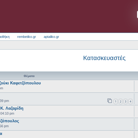
ιοθήκη
rembetiko.gr
aptaliko.gr
Κατασκευαστές
Θέματα
ζούκι Καφετζόπουλου
pm
:39 pm
1
2
3
4
Κ. Λαζαρίδη
 04:10 pm
τζόπουλος
:56 pm
α