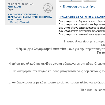
08.07.2026, 16:32
από:
Επιστροφή στο ευρετήριο
marco21nis
θέμα:
ΚΑΛΟΜΟΙΡΗΣ ΓΕΩΡΓΙΟΣ -
ΠΡΟΣΒΆΣΕΙΣ ΣΕ ΑΥΤΉ ΤΗ Δ. ΣΥΖΉΤ
ΤΣΑΓΚΑΡΑΚΗΣ ΔΗΜΗΤΡΗΣ ODEON GA
8029 - 1958
Δεν μπορείτε
να δημοσιεύετε νέα θέματα
~
Μουσική - Τραγούδια
Δεν μπορείτε
να απαντάτε σε θέματα σε
Δεν μπορείτε
να επεξεργάζεστε τις δημο
Δεν μπορείτε
να διαγράφετε τις δημοσιε
Δεν μπορείτε
να επισυνάπτετε αρχεία σ
Η ιστοσελίδα είναι μη εμπορι
Μπ
Η δημιουργία λογαριασμού απαιτείται μόνο για την περίπτωση π
Για τυχ
Η χρήση του υλικού της σελίδας γίνεται σύμφωνα με την άδεια Creativ
1. Να αναφέρετε τον αρχικό και τους μεταγενέστερους δημιουργούς τ
3. Αν διασκευάσετε με κάθε τρόπο το υλικό, πρέπει πλέον να το διανε
This work is lice