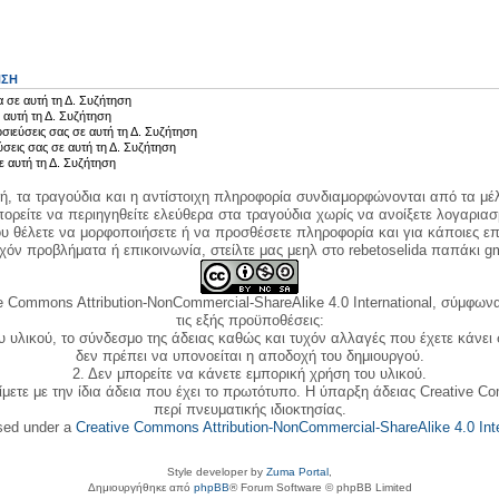
ΗΣΗ
 σε αυτή τη Δ. Συζήτηση
 αυτή τη Δ. Συζήτηση
σιεύσεις σας σε αυτή τη Δ. Συζήτηση
ύσεις σας σε αυτή τη Δ. Συζήτηση
ε αυτή τη Δ. Συζήτηση
κή, τα τραγούδια και η αντίστοιχη πληροφορία συνδιαμορφώνονται από τα μέλ
ορείτε να περιηγηθείτε ελεύθερα στα τραγούδια χωρίς να ανοίξετε λογαριασ
ου θέλετε να μορφοποιήσετε ή να προσθέσετε πληροφορία και για κάποιες επ
όν προβλήματα ή επικοινωνία, στείλτε μας μεηλ στο rebetoselida παπάκι g
e Commons Attribution-NonCommercial-ShareAlike 4.0 International, σύμφωνα 
τις εξής προϋποθέσεις:
ου υλικού, το σύνδεσμο της άδειας καθώς και τυχόν αλλαγές που έχετε κάνει
δεν πρέπει να υπονοείται η αποδοχή του δημιουργού.
2. Δεν μπορείτε να κάνετε εμπορική χρήση του υλικού.
ίμετε με την ίδια άδεια που έχει το πρωτότυπο. Η ύπαρξη άδειας Creative C
περί πνευματικής ιδιοκτησίας.
nsed under a
Creative Commons Attribution-NonCommercial-ShareAlike 4.0 Inte
Style developer by
Zuma Portal
,
Δημιουργήθηκε από
phpBB
® Forum Software © phpBB Limited