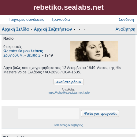
rebetiko.sealabs.net
Γρήγορες συνδέσεις
Τραγούδια
Σύνδεση
Αρχική Σελίδα
Αρχική Συζητήσεων
Αναζήτηση
Radio
9 ακροατές
Ως πότε θα μου λείπεις
Σουγιούλ Μ.
-
Βέμπο Σ.
- 1949
Αργό βαλς που ηχογραφήθηκε στις 13 Δεκεμβρίου 1949. Δίσκος της His
Masters Voice Ελλάδος / AO-2898 / OGA-1535.
Απευθείας:
https://rebetiko.sealabs.net/radio
Βαθύτερες αναζητήσεις;