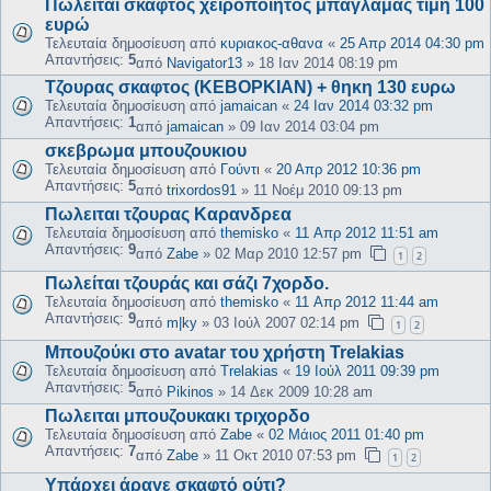
Πωλείται σκαφτός χειροποίητος μπαγλαμάς τιμή 100
ευρώ
Τελευταία δημοσίευση από
κυριακος-αθανα
«
25 Απρ 2014 04:30 pm
Απαντήσεις:
5
από
Navigator13
»
18 Ιαν 2014 08:19 pm
Τζουρας σκαφτος (ΚΕΒΟΡΚΙΑΝ) + θηκη 130 ευρω
Τελευταία δημοσίευση από
jamaican
«
24 Ιαν 2014 03:32 pm
Απαντήσεις:
1
από
jamaican
»
09 Ιαν 2014 03:04 pm
σκεβρωμα μπουζουκιου
Τελευταία δημοσίευση από
Γούντι
«
20 Απρ 2012 10:36 pm
Απαντήσεις:
5
από
trixordos91
»
11 Νοέμ 2010 09:13 pm
Πωλειται τζουρας Καρανδρεα
Τελευταία δημοσίευση από
themisko
«
11 Απρ 2012 11:51 am
Απαντήσεις:
9
από
Zabe
»
02 Μαρ 2010 12:57 pm
1
2
Πωλείται τζουράς και σάζι 7χορδο.
Τελευταία δημοσίευση από
themisko
«
11 Απρ 2012 11:44 am
Απαντήσεις:
9
από
m|ky
»
03 Ιούλ 2007 02:14 pm
1
2
Μπουζούκι στο avatar του χρήστη Trelakias
Τελευταία δημοσίευση από
Trelakias
«
19 Ιούλ 2011 09:39 pm
Απαντήσεις:
5
από
Pikinos
»
14 Δεκ 2009 10:28 am
Πωλειται μπουζουκακι τριχορδο
Τελευταία δημοσίευση από
Zabe
«
02 Μάιος 2011 01:40 pm
Απαντήσεις:
7
από
Zabe
»
11 Οκτ 2010 07:53 pm
1
2
Υπάρχει άραγε σκαφτό ούτι?