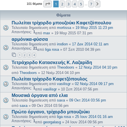
Σελίδα
1
από
7
1
2
3
4
5
7
Επόμενη
101 θέματα
…
Θέματα
Πωλείται τρίχορδο μπουζούκι Καφετζόπουλου
Τελευταία δημοσίευση από
mortissa
«
19 Μαρ 2015 11:23 pm
Απαντήσεις:
1
από
max
»
19 Μαρ 2015 07:31 pm
αρμόνικα-φύσσα
Τελευταία δημοσίευση από
irodion
«
17 Δεκ 2014 02:11 am
Απαντήσεις:
21
από
liga rosa
»
07 Σεπ 2010 04:39 pm
1
2
3
4
Τετράχορδο Κατασκευής Κ. Λαζαρίδη
Τελευταία δημοσίευση από
Theodoors
«
12 Νοέμ 2014 04:10 pm
από
Theodoors
»
12 Νοέμ 2014 04:10 pm
Πωλείται τρίχορδο Καφετζόπουλος
Τελευταία δημοσίευση από
vasilisgr
«
02 Νοέμ 2014 09:17 pm
Απαντήσεις:
1
από
vasilisgr
»
10 Σεπ 2014 07:56 pm
Μουσικά όργανα από ελια
Τελευταία δημοσίευση από
saxa
«
09 Οκτ 2014 03:56 pm
από
saxa
»
09 Οκτ 2014 03:56 pm
Πρώτο όργανο, τρίχορδο μπουζούκι
Τελευταία δημοσίευση από
liga rosa
«
25 Ιουν 2014 01:16 am
Απαντήσεις:
1
από
georgalasg
»
24 Ιουν 2014 09:56 pm