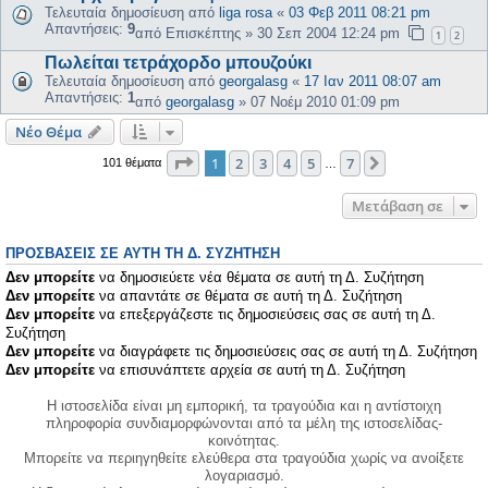
Τελευταία δημοσίευση από
liga rosa
«
03 Φεβ 2011 08:21 pm
Απαντήσεις:
9
από
Επισκέπτης
»
30 Σεπ 2004 12:24 pm
1
2
Πωλείται τετράχορδο μπουζούκι
Τελευταία δημοσίευση από
georgalasg
«
17 Ιαν 2011 08:07 am
Απαντήσεις:
1
από
georgalasg
»
07 Νοέμ 2010 01:09 pm
Νέο Θέμα
Σελίδα
1
από
7
1
2
3
4
5
7
Επόμενη
101 θέματα
…
Μετάβαση σε
ΠΡΟΣΒΆΣΕΙΣ ΣΕ ΑΥΤΉ ΤΗ Δ. ΣΥΖΉΤΗΣΗ
Δεν μπορείτε
να δημοσιεύετε νέα θέματα σε αυτή τη Δ. Συζήτηση
Δεν μπορείτε
να απαντάτε σε θέματα σε αυτή τη Δ. Συζήτηση
Δεν μπορείτε
να επεξεργάζεστε τις δημοσιεύσεις σας σε αυτή τη Δ.
Συζήτηση
Δεν μπορείτε
να διαγράφετε τις δημοσιεύσεις σας σε αυτή τη Δ. Συζήτηση
Δεν μπορείτε
να επισυνάπτετε αρχεία σε αυτή τη Δ. Συζήτηση
Η ιστοσελίδα είναι μη εμπορική, τα τραγούδια και η αντίστοιχη
πληροφορία συνδιαμορφώνονται από τα μέλη της ιστοσελίδας-
κοινότητας.
Μπορείτε να περιηγηθείτε ελεύθερα στα τραγούδια χωρίς να ανοίξετε
λογαριασμό.