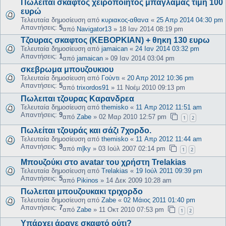
Πωλείται σκαφτός χειροποίητος μπαγλαμάς τιμή 100
ευρώ
Τελευταία δημοσίευση από
κυριακος-αθανα
«
25 Απρ 2014 04:30 pm
Απαντήσεις:
5
από
Navigator13
»
18 Ιαν 2014 08:19 pm
Τζουρας σκαφτος (ΚΕΒΟΡΚΙΑΝ) + θηκη 130 ευρω
Τελευταία δημοσίευση από
jamaican
«
24 Ιαν 2014 03:32 pm
Απαντήσεις:
1
από
jamaican
»
09 Ιαν 2014 03:04 pm
σκεβρωμα μπουζουκιου
Τελευταία δημοσίευση από
Γούντι
«
20 Απρ 2012 10:36 pm
Απαντήσεις:
5
από
trixordos91
»
11 Νοέμ 2010 09:13 pm
Πωλειται τζουρας Καρανδρεα
Τελευταία δημοσίευση από
themisko
«
11 Απρ 2012 11:51 am
Απαντήσεις:
9
από
Zabe
»
02 Μαρ 2010 12:57 pm
1
2
Πωλείται τζουράς και σάζι 7χορδο.
Τελευταία δημοσίευση από
themisko
«
11 Απρ 2012 11:44 am
Απαντήσεις:
9
από
m|ky
»
03 Ιούλ 2007 02:14 pm
1
2
Μπουζούκι στο avatar του χρήστη Trelakias
Τελευταία δημοσίευση από
Trelakias
«
19 Ιούλ 2011 09:39 pm
Απαντήσεις:
5
από
Pikinos
»
14 Δεκ 2009 10:28 am
Πωλειται μπουζουκακι τριχορδο
Τελευταία δημοσίευση από
Zabe
«
02 Μάιος 2011 01:40 pm
Απαντήσεις:
7
από
Zabe
»
11 Οκτ 2010 07:53 pm
1
2
Υπάρχει άραγε σκαφτό ούτι?