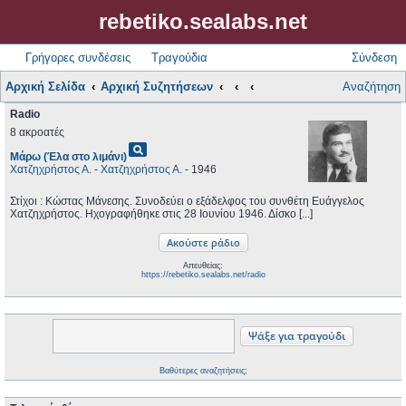
rebetiko.sealabs.net
Γρήγορες συνδέσεις
Τραγούδια
Σύνδεση
Αρχική Σελίδα
Αρχική Συζητήσεων
Αναζήτηση
Radio
8 ακροατές
pageview
Μάρω (Έλα στο λιμάνι)
Χατζηχρήστος Α.
-
Χατζηχρήστος Α.
- 1946
Στίχοι : Κώστας Μάνεσης. Συνοδεύει ο εξάδελφος του συνθέτη Ευάγγελος
Χατζηχρήστος. Ηχογραφήθηκε στις 28 Ιουνίου 1946. Δίσκο [...]
Απευθείας:
https://rebetiko.sealabs.net/radio
Βαθύτερες αναζητήσεις;