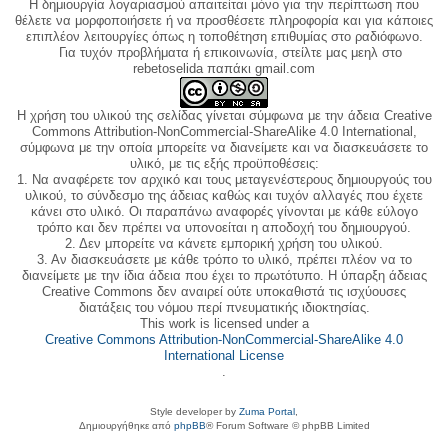
Η δημιουργία λογαριασμού απαιτείται μόνο για την περίπτωση που
θέλετε να μορφοποιήσετε ή να προσθέσετε πληροφορία και για κάποιες
επιπλέον λειτουργίες όπως η τοποθέτηση επιθυμίας στο ραδιόφωνο.
Για τυχόν προβλήματα ή επικοινωνία, στείλτε μας μεηλ στο
rebetoselida παπάκι gmail.com
Η χρήση του υλικού της σελίδας γίνεται σύμφωνα με την άδεια Creative
Commons Attribution-NonCommercial-ShareAlike 4.0 International,
σύμφωνα με την οποία μπορείτε να διανείμετε και να διασκευάσετε το
υλικό, με τις εξής προϋποθέσεις:
1. Να αναφέρετε τον αρχικό και τους μεταγενέστερους δημιουργούς του
υλικού, το σύνδεσμο της άδειας καθώς και τυχόν αλλαγές που έχετε
κάνει στο υλικό. Οι παραπάνω αναφορές γίνονται με κάθε εύλογο
τρόπο και δεν πρέπει να υπονοείται η αποδοχή του δημιουργού.
2. Δεν μπορείτε να κάνετε εμπορική χρήση του υλικού.
3. Αν διασκευάσετε με κάθε τρόπο το υλικό, πρέπει πλέον να το
διανείμετε με την ίδια άδεια που έχει το πρωτότυπο. Η ύπαρξη άδειας
Creative Commons δεν αναιρεί ούτε υποκαθιστά τις ισχύουσες
διατάξεις του νόμου περί πνευματικής ιδιοκτησίας.
This work is licensed under a
Creative Commons Attribution-NonCommercial-ShareAlike 4.0
International License
.
Style developer by
Zuma Portal
,
Δημιουργήθηκε από
phpBB
® Forum Software © phpBB Limited