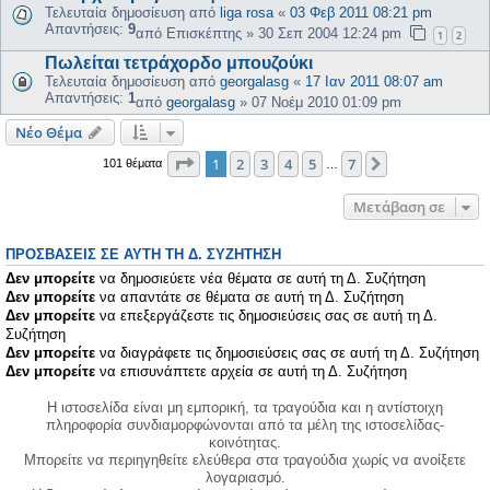
Τελευταία δημοσίευση από
liga rosa
«
03 Φεβ 2011 08:21 pm
Απαντήσεις:
9
από
Επισκέπτης
»
30 Σεπ 2004 12:24 pm
1
2
Πωλείται τετράχορδο μπουζούκι
Τελευταία δημοσίευση από
georgalasg
«
17 Ιαν 2011 08:07 am
Απαντήσεις:
1
από
georgalasg
»
07 Νοέμ 2010 01:09 pm
Νέο Θέμα
Σελίδα
1
από
7
1
2
3
4
5
7
Επόμενη
101 θέματα
…
Μετάβαση σε
ΠΡΟΣΒΆΣΕΙΣ ΣΕ ΑΥΤΉ ΤΗ Δ. ΣΥΖΉΤΗΣΗ
Δεν μπορείτε
να δημοσιεύετε νέα θέματα σε αυτή τη Δ. Συζήτηση
Δεν μπορείτε
να απαντάτε σε θέματα σε αυτή τη Δ. Συζήτηση
Δεν μπορείτε
να επεξεργάζεστε τις δημοσιεύσεις σας σε αυτή τη Δ.
Συζήτηση
Δεν μπορείτε
να διαγράφετε τις δημοσιεύσεις σας σε αυτή τη Δ. Συζήτηση
Δεν μπορείτε
να επισυνάπτετε αρχεία σε αυτή τη Δ. Συζήτηση
Η ιστοσελίδα είναι μη εμπορική, τα τραγούδια και η αντίστοιχη
πληροφορία συνδιαμορφώνονται από τα μέλη της ιστοσελίδας-
κοινότητας.
Μπορείτε να περιηγηθείτε ελεύθερα στα τραγούδια χωρίς να ανοίξετε
λογαριασμό.