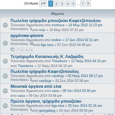
Σελίδα
1
από
7
1
2
3
4
5
7
Επόμενη
101 θέματα
…
Θέματα
Πωλείται τρίχορδο μπουζούκι Καφετζόπουλου
Τελευταία δημοσίευση από
mortissa
«
19 Μαρ 2015 11:23 pm
Απαντήσεις:
1
από
max
»
19 Μαρ 2015 07:31 pm
αρμόνικα-φύσσα
Τελευταία δημοσίευση από
irodion
«
17 Δεκ 2014 02:11 am
Απαντήσεις:
21
από
liga rosa
»
07 Σεπ 2010 04:39 pm
1
2
3
4
Τετράχορδο Κατασκευής Κ. Λαζαρίδη
Τελευταία δημοσίευση από
Theodoors
«
12 Νοέμ 2014 04:10 pm
από
Theodoors
»
12 Νοέμ 2014 04:10 pm
Πωλείται τρίχορδο Καφετζόπουλος
Τελευταία δημοσίευση από
vasilisgr
«
02 Νοέμ 2014 09:17 pm
Απαντήσεις:
1
από
vasilisgr
»
10 Σεπ 2014 07:56 pm
Μουσικά όργανα από ελια
Τελευταία δημοσίευση από
saxa
«
09 Οκτ 2014 03:56 pm
από
saxa
»
09 Οκτ 2014 03:56 pm
Πρώτο όργανο, τρίχορδο μπουζούκι
Τελευταία δημοσίευση από
liga rosa
«
25 Ιουν 2014 01:16 am
Απαντήσεις:
1
από
georgalasg
»
24 Ιουν 2014 09:56 pm