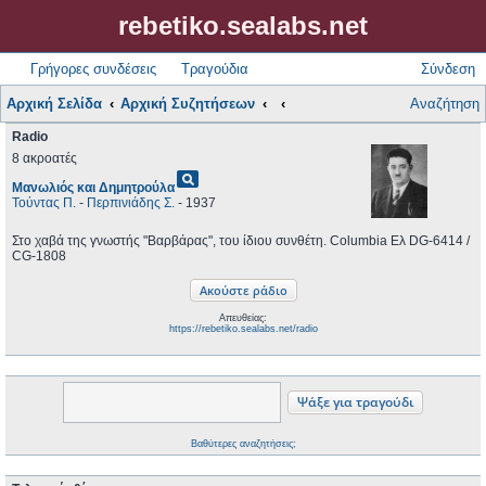
rebetiko.sealabs.net
Γρήγορες συνδέσεις
Τραγούδια
Σύνδεση
Αρχική Σελίδα
Αρχική Συζητήσεων
Αναζήτηση
Radio
8 ακροατές
pageview
Μανωλιός και Δημητρούλα
Τούντας Π.
-
Περπινιάδης Σ.
- 1937
Στο χαβά της γνωστής "Βαρβάρας", του ίδιου συνθέτη. Columbia Ελ DG-6414 /
CG-1808
Απευθείας:
https://rebetiko.sealabs.net/radio
Βαθύτερες αναζητήσεις;