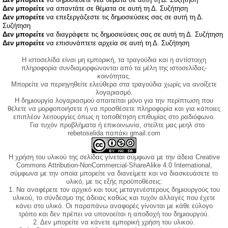
Δεν μπορείτε
να απαντάτε σε θέματα σε αυτή τη Δ. Συζήτηση
Δεν μπορείτε
να επεξεργάζεστε τις δημοσιεύσεις σας σε αυτή τη Δ.
Συζήτηση
Δεν μπορείτε
να διαγράφετε τις δημοσιεύσεις σας σε αυτή τη Δ. Συζήτηση
Δεν μπορείτε
να επισυνάπτετε αρχεία σε αυτή τη Δ. Συζήτηση
Η ιστοσελίδα είναι μη εμπορική, τα τραγούδια και η αντίστοιχη
πληροφορία συνδιαμορφώνονται από τα μέλη της ιστοσελίδας-
κοινότητας.
Μπορείτε να περιηγηθείτε ελεύθερα στα τραγούδια χωρίς να ανοίξετε
λογαριασμό.
Η δημιουργία λογαριασμού απαιτείται μόνο για την περίπτωση που
θέλετε να μορφοποιήσετε ή να προσθέσετε πληροφορία και για κάποιες
επιπλέον λειτουργίες όπως η τοποθέτηση επιθυμίας στο ραδιόφωνο.
Για τυχόν προβλήματα ή επικοινωνία, στείλτε μας μεηλ στο
rebetoselida παπάκι gmail.com
Η χρήση του υλικού της σελίδας γίνεται σύμφωνα με την άδεια Creative
Commons Attribution-NonCommercial-ShareAlike 4.0 International,
σύμφωνα με την οποία μπορείτε να διανείμετε και να διασκευάσετε το
υλικό, με τις εξής προϋποθέσεις:
1. Να αναφέρετε τον αρχικό και τους μεταγενέστερους δημιουργούς του
υλικού, το σύνδεσμο της άδειας καθώς και τυχόν αλλαγές που έχετε
κάνει στο υλικό. Οι παραπάνω αναφορές γίνονται με κάθε εύλογο
τρόπο και δεν πρέπει να υπονοείται η αποδοχή του δημιουργού.
2. Δεν μπορείτε να κάνετε εμπορική χρήση του υλικού.