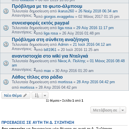
Πρόβλημα με το φωτο-άλμπουμ
Τελευταία δημοσίευση από
ikarus260
«
26 Νοέμ 2018 06:34 am
Απαντήσεις:
5
από
giorgos.evaggelou
»
02 Μάιος 2017 01:15 pm
συνεισφορές εκτός paypal
Τελευταία δημοσίευση από
liga rosa
«
29 Αύγ 2016 11:17 pm
Απαντήσεις:
2
από
liga rosa
»
26 Αύγ 2016 01:48 pm
Πρόβλημα στη σύνθετη αναζήτηση
Τελευταία δημοσίευση από
Admin
«
21 Ιούλ 2016 04:12 am
Απαντήσεις:
3
από
bill1961
»
20 Ιούλ 2016 11:25 am
αναντιστοιχία στο wiki για Νταλγκά
Τελευταία δημοσίευση από
Νίκος Α. Πολίτης
«
01 Μάιος 2016 08:48
am
Απαντήσεις:
2
από
max
»
30 Απρ 2016 01:20 am
Λάθος τίτλος στο ράδιο
Τελευταία δημοσίευση από
mortissa
«
28 Απρ 2016 04:42 pm
από
mortissa
»
28 Απρ 2016 04:42 pm
Νέο Θέμα
11 θέματα • Σελίδα
1
από
1
Μετάβαση σε
ΠΡΟΣΒΆΣΕΙΣ ΣΕ ΑΥΤΉ ΤΗ Δ. ΣΥΖΉΤΗΣΗ
Δεν μπορείτε
να δημοσιεύετε νέα θέματα σε αυτή τη Δ. Συζήτηση