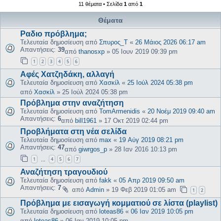
11 θέματα • Σελίδα
1
από
1
Θέματα
Ραδιο πρόβλημα;
Τελευταία δημοσίευση από
Σπυρος_Τ
«
26 Μάιος 2026 06:17 am
Απαντήσεις:
39
από
thanosxp
»
05 Ιουν 2019 09:39 pm
1
2
3
4
5
6
Αφές Χατζηδάκη, αλλαγή
Τελευταία δημοσίευση από
Χασκίλ
«
25 Ιούλ 2024 05:38 pm
από
Χασκίλ
»
25 Ιούλ 2024 05:38 pm
Πρόβλημα στην αναζήτηση
Τελευταία δημοσίευση από
TomArmenidis
«
20 Νοέμ 2019 09:40 am
Απαντήσεις:
6
από
bill1961
»
17 Οκτ 2019 02:44 pm
Προβλήματα στη νέα σελίδα
Τελευταία δημοσίευση από
max
«
19 Αύγ 2019 08:21 pm
Απαντήσεις:
47
από
giwrgos_p
»
28 Ιαν 2016 10:13 pm
1
4
5
6
7
…
Αναζήτηση τραγουδιού
Τελευταία δημοσίευση από
fakk
«
05 Απρ 2019 09:50 am
Απαντήσεις:
7
από
Admin
»
19 Φεβ 2019 01:05 am
1
2
Πρόβλημα με εισαγωγή κομματιού σε λίστα (playlist)
Τελευταία δημοσίευση από
loteas86
«
06 Ιαν 2019 10:05 pm
από
loteas86
»
06 Ιαν 2019 10:05 pm