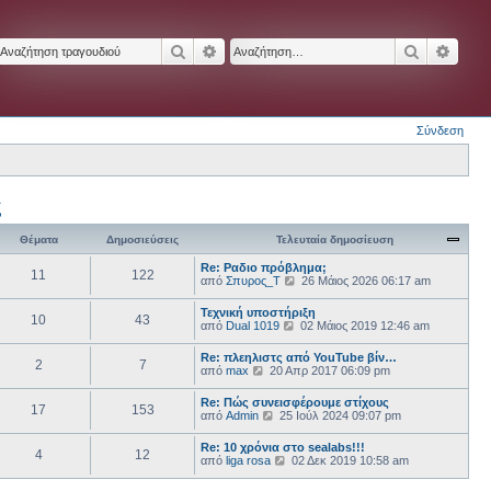
Αναζήτηση
Ειδική αναζήτηση
Αναζήτησ
Ειδικ
Σύνδεση
ς
Θέματα
Δημοσιεύσεις
Τελευταία δημοσίευση
Re: Ραδιο πρόβλημα;
11
122
Π
από
Σπυρος_Τ
26 Μάιος 2026 06:17 am
ρ
ο
Τεχνική υποστήριξη
10
43
β
Π
από
Dual 1019
02 Μάιος 2019 12:46 am
ο
ρ
λ
ο
Re: πλεηλιστς από YouTube βίν…
ή
2
7
β
Π
από
max
20 Απρ 2017 06:09 pm
τ
ο
ρ
η
λ
ο
ς
Re: Πώς συνεισφέρουμε στίχους
ή
17
153
β
τ
Π
από
Admin
25 Ιούλ 2024 09:07 pm
τ
ο
ε
ρ
η
λ
λ
ο
ς
Re: 10 χρόνια στο sealabs!!!
ή
ε
4
12
β
τ
Π
από
liga rosa
02 Δεκ 2019 10:58 am
τ
υ
ο
ε
ρ
η
τ
λ
λ
ο
ς
α