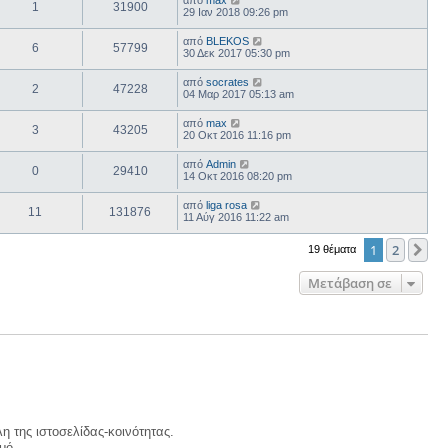
από
max
1
31900
29 Ιαν 2018 09:26 pm
από
BLEKOS
6
57799
30 Δεκ 2017 05:30 pm
από
socrates
2
47228
04 Μαρ 2017 05:13 am
από
max
3
43205
20 Οκτ 2016 11:16 pm
από
Admin
0
29410
14 Οκτ 2016 08:20 pm
από
liga rosa
11
131876
11 Αύγ 2016 11:22 am
1
2
Επ
19 θέματα
Μετάβαση σε
η της ιστοσελίδας-κοινότητας.
μό.