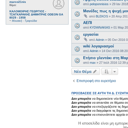
marco21nis
από
peloponnisios
»
29 Ιαν 201
θέμα:
Μανέδες πως η ψυχή μου
ΚΑΛΟΜΟΙΡΗΣ ΓΕΩΡΓΙΟΣ -
ΤΣΑΓΚΑΡΑΚΗΣ ΔΗΜΗΤΡΗΣ ODEON GA
από
BLEKOS
»
20 Απρ 201
8029 - 1958
~
Μουσική - Τραγούδια
ΑΕΠΙ
από
KYDWNAKIAS
»
01 Μαρ 20
εργασίαι
από
Admin
»
05 Οκτ 2016 0
wiki λογαριασμοί
από
Admin
»
14 Οκτ 2016 08:2
Ετήσιο γλεντάκι στη Μα
από
max
»
27 Ιούλ 2016 12:39 
Νέο Θέμα
Επιστροφή στο ευρετήριο
ΠΡΟΣΒΆΣΕΙΣ ΣΕ ΑΥΤΉ ΤΗ Δ. ΣΥΖΉΤ
Δεν μπορείτε
να δημοσιεύετε νέα θέματα
Δεν μπορείτε
να απαντάτε σε θέματα σε
Δεν μπορείτε
να επεξεργάζεστε τις δημο
Δεν μπορείτε
να διαγράφετε τις δημοσιε
Δεν μπορείτε
να επισυνάπτετε αρχεία σ
Η ιστοσελίδα είναι μη εμπορι
Μπ