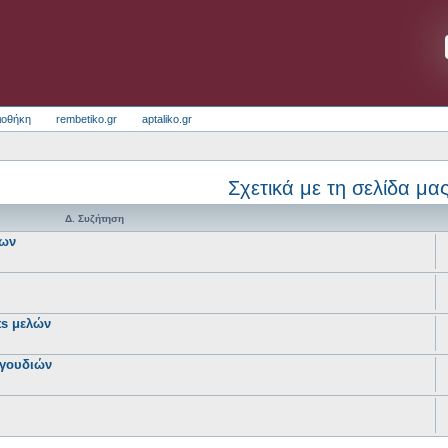
ιοθήκη
rembetiko.gr
aptaliko.gr
Σχετικά με τη σελίδα μα
Δ. Συζήτηση
των
sts μελών
γουδιών