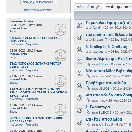
Νέο Θέμα
Βαθύτερες αναζητήσεις;
Τελευταία θέματα
Παρακολούθηση συζητήσε
03.08.2026, 20:56
από:
από
Admin
»
20 Ιαν 2016 10:40
marco21nis
θέμα:
τραγούδια που θέλουν 
ΚΑΠΟΚΗΣ ΔΗΜΗΤΡΗΣ COLUMBIA E-
από
Σπυρος_Τ
»
10 Ιαν 2021 0
3665 - 1917
~
Μουσική - Τραγούδια
Ν.Σταθερός-Ν.Στάθμας
03.08.2026, 20:55
από:
από
giwrgos_p
»
03 Ιαν 2021 0
marco21nis
θέμα:
Φωτο-άλμπουμ - Ετικέτε
ΣΤΑΣΙΝΟΠΟΥΛΟΣ ΣΩΤΗΡΗΣ VICTOR
από
Admin
»
05 Ιουν 2016 
73281 - 1921
~
Μουσική - Τραγούδια
Νέα υποσελίδα: Βιβλιοθ
21.07.2026, 16:41
από:
από
max
»
21 Μάιος 2018 
marco21nis
Πρόβλημα στη σελίδα...
θέμα:
από
bill1961
»
03 Δεκ 2019 
ΧΑΤΖΗΑΠΟΣΤΟΛΟΥ ΝΙΚΟΣ- DAJOS
BELA - ODEON AA 79815_9 kai ODEON
νέα υποσελίδα από δοκι
82022 - 1922
~
Μουσική - Τραγούδια
από
max
»
16 Απρ 2020 12
17.07.2026, 17:44
από:
Η Σαραντάρα
marco21nis
θέμα:
από
BLEKOS
»
29 Ιούλ 20
ΒΕΜΠΟ ΣΟΦΙΑ HIS MASTER'S VOICE
Ετικέτες υποσελίδα
AO 5071 - 1952
~
από
Admin
»
24 Νοέμ 2018
Μουσική - Τραγούδια
08.07.2026, 16:32
από:
Αρχική σελίδα sealabs (