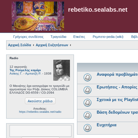
rebetiko.sealabs.net
Γρήγορες συνδέσεις
Τραγούδια
Ετικέτες
Ρεμπετο-pedia (wiki)
Βιβλ
Αρχική Σελίδα
Αρχική Συζητήσεων
Radio
12 ακροατές
Της Ρούμελης καμάρι
Ασίκης Γ.
-
Αμπατζή Ρ.
- 1938
Αναφορά προβλημά
Ο Μανιάτης έχει καταγράψει το τραγούδι με
Ερωτήσεις - Απορίες
ερμηνεύτρια την Ρόζα. Δίσκος COLUMBIA
ΕΛΛΑΔΟΣ DG-6559 / CG-2094
Σχετικά με τις Playli
Απευθείας:
Βάση δεδομένων τρα
https://rebetiko.sealabs.net/radio
Ευχετήρια