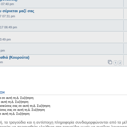
8 07:40 pm
 σέρνεται μαζί σας
7 07:31 pm
17 06:49 pm
3:49 pm
0 pm
ραθιά (Κουρούτα)
pm
1
2
ΗΣΗ
 σε αυτή τη Δ. Συζήτηση
 αυτή τη Δ. Συζήτηση
σιεύσεις σας σε αυτή τη Δ. Συζήτηση
ύσεις σας σε αυτή τη Δ. Συζήτηση
ε αυτή τη Δ. Συζήτηση
κή, τα τραγούδια και η αντίστοιχη πληροφορία συνδιαμορφώνονται από τα μέλ
ορείτε να περιηγηθείτε ελεύθερα στα τραγούδια χωρίς να ανοίξετε λογαριασ