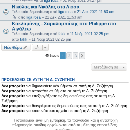
από
liga rosa
»
01 Νοέμ 2021 04:27 pm
Νικόλας και Νικόλας στα Λιόσα
Τελευταία δημοσίευση από
liga rosa
«
21 Δεκ 2021 11:53 am
από
liga rosa
»
21 Δεκ 2021 11:53 am
Κακλαμάνης - Χαραλαμπάκης στο Philippe στο
Αιγάλεω
Τελευταία δημοσίευση από
fakk
«
11 Νοέμ 2021 02:25 pm
από
fakk
»
11 Νοέμ 2021 02:25 pm
Νέο Θέμα
1
2
3
Επόμενη
45 θέματα
Μετάβαση σε
ΠΡΟΣΒΆΣΕΙΣ ΣΕ ΑΥΤΉ ΤΗ Δ. ΣΥΖΉΤΗΣΗ
Δεν μπορείτε
να δημοσιεύετε νέα θέματα σε αυτή τη Δ. Συζήτηση
Δεν μπορείτε
να απαντάτε σε θέματα σε αυτή τη Δ. Συζήτηση
Δεν μπορείτε
να επεξεργάζεστε τις δημοσιεύσεις σας σε αυτή τη Δ.
Συζήτηση
Δεν μπορείτε
να διαγράφετε τις δημοσιεύσεις σας σε αυτή τη Δ. Συζήτηση
Δεν μπορείτε
να επισυνάπτετε αρχεία σε αυτή τη Δ. Συζήτηση
Η ιστοσελίδα είναι μη εμπορική, τα τραγούδια και η αντίστοιχη
πληροφορία συνδιαμορφώνονται από τα μέλη της ιστοσελίδας-
κοινότητας.