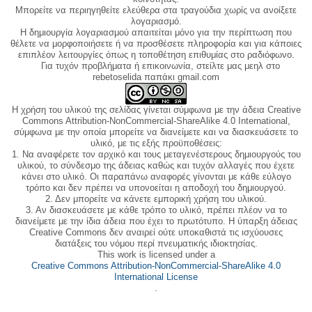
Μπορείτε να περιηγηθείτε ελεύθερα στα τραγούδια χωρίς να ανοίξετε
λογαριασμό.
Η δημιουργία λογαριασμού απαιτείται μόνο για την περίπτωση που
θέλετε να μορφοποιήσετε ή να προσθέσετε πληροφορία και για κάποιες
επιπλέον λειτουργίες όπως η τοποθέτηση επιθυμίας στο ραδιόφωνο.
Για τυχόν προβλήματα ή επικοινωνία, στείλτε μας μεηλ στο
rebetoselida παπάκι gmail.com
Η χρήση του υλικού της σελίδας γίνεται σύμφωνα με την άδεια Creative
Commons Attribution-NonCommercial-ShareAlike 4.0 International,
σύμφωνα με την οποία μπορείτε να διανείμετε και να διασκευάσετε το
υλικό, με τις εξής προϋποθέσεις:
1. Να αναφέρετε τον αρχικό και τους μεταγενέστερους δημιουργούς του
υλικού, το σύνδεσμο της άδειας καθώς και τυχόν αλλαγές που έχετε
κάνει στο υλικό. Οι παραπάνω αναφορές γίνονται με κάθε εύλογο
τρόπο και δεν πρέπει να υπονοείται η αποδοχή του δημιουργού.
2. Δεν μπορείτε να κάνετε εμπορική χρήση του υλικού.
3. Αν διασκευάσετε με κάθε τρόπο το υλικό, πρέπει πλέον να το
διανείμετε με την ίδια άδεια που έχει το πρωτότυπο. Η ύπαρξη άδειας
Creative Commons δεν αναιρεί ούτε υποκαθιστά τις ισχύουσες
διατάξεις του νόμου περί πνευματικής ιδιοκτησίας.
This work is licensed under a
Creative Commons Attribution-NonCommercial-ShareAlike 4.0
International License
.