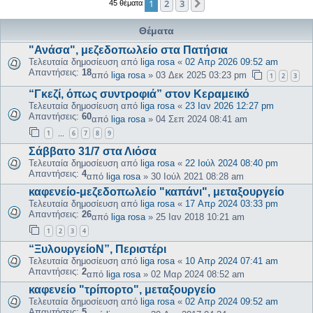
1
2
3
Επόμενη
45 θέματα
Θέματα
"Ανάσα", μεζεδοπωλείο στα Πατήσια
Τελευταία δημοσίευση από
liga rosa
«
02 Απρ 2026 09:52 am
Απαντήσεις:
18
από
liga rosa
»
03 Δεκ 2025 03:23 pm
1
2
3
“Γκεζί, όπως συντροφιά” στον Κεραμεικό
Τελευταία δημοσίευση από
liga rosa
«
23 Ιαν 2026 12:27 pm
Απαντήσεις:
60
από
liga rosa
»
04 Σεπ 2024 08:41 am
1
6
7
8
9
…
Σάββατο 31/7 στα Λιόσα
Τελευταία δημοσίευση από
liga rosa
«
22 Ιούλ 2024 08:40 pm
Απαντήσεις:
4
από
liga rosa
»
30 Ιούλ 2021 08:28 am
καφενείο-μεζεδοπωλείο "καπάνι", μεταξουργείο
Τελευταία δημοσίευση από
liga rosa
«
17 Απρ 2024 03:33 pm
Απαντήσεις:
26
από
liga rosa
»
25 Ιαν 2018 10:21 am
1
2
3
4
“ΞυλουργείοΝ”, Περιστέρι
Τελευταία δημοσίευση από
liga rosa
«
10 Απρ 2024 07:41 am
Απαντήσεις:
2
από
liga rosa
»
02 Μαρ 2024 08:52 am
καφενείο "τρίπορτο", μεταξουργείο
Τελευταία δημοσίευση από
liga rosa
«
02 Απρ 2024 09:52 am
Απαντήσεις:
5