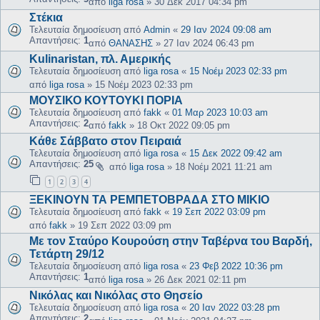
από
liga rosa
»
30 Δεκ 2017 04:34 pm
Στέκια
Τελευταία δημοσίευση από
Admin
«
29 Ιαν 2024 09:08 am
Απαντήσεις:
1
από
ΘΑΝΑΣΗΣ
»
27 Ιαν 2024 06:43 pm
Kulinaristan, πλ. Αμερικής
Τελευταία δημοσίευση από
liga rosa
«
15 Νοέμ 2023 02:33 pm
από
liga rosa
»
15 Νοέμ 2023 02:33 pm
ΜΟΥΣΙΚΟ ΚΟΥΤΟΥΚΙ ΠΟΡΙΑ
Τελευταία δημοσίευση από
fakk
«
01 Μαρ 2023 10:03 am
Απαντήσεις:
2
από
fakk
»
18 Οκτ 2022 09:05 pm
Κάθε Σάββατο στον Πειραιά
Τελευταία δημοσίευση από
liga rosa
«
15 Δεκ 2022 09:42 am
Απαντήσεις:
25
από
liga rosa
»
18 Νοέμ 2021 11:21 am
1
2
3
4
ΞΕΚΙΝΟΥΝ ΤΑ ΡΕΜΠΕΤΟΒΡΑΔΑ ΣΤΟ ΜΙΚΙΟ
Τελευταία δημοσίευση από
fakk
«
19 Σεπ 2022 03:09 pm
από
fakk
»
19 Σεπ 2022 03:09 pm
Με τον Σταύρο Κουρούση στην Ταβέρνα του Βαρδή,
Τετάρτη 29/12
Τελευταία δημοσίευση από
liga rosa
«
23 Φεβ 2022 10:36 pm
Απαντήσεις:
1
από
liga rosa
»
26 Δεκ 2021 02:11 pm
Νικόλας και Νικόλας στο Θησείο
Τελευταία δημοσίευση από
liga rosa
«
20 Ιαν 2022 03:28 pm
Απαντήσεις:
2