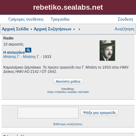
rebetiko.sealabs.net
Γρήγορες συνδέσεις
Τραγούδια
Σύνδεση
Αρχική Σελίδα
Αρχική Συζητήσεων
Αναζήτηση
Radio
10 ακροατές
pageview
Η ατσιγγάνα
Μπάτης Γ.
-
Μπάτης Γ.
- 1933
Καμηλιέρικο ζεϊμπέκικο. Το πρώτο τραγούδι του Γ. Μπάτη το 1933 στην HMV.
Δίσκος HMV AO 2142 / ΟΤ-1642.
Απευθείας:
https://rebetiko.sealabs.net/radio
Βαθύτερες αναζητήσεις;