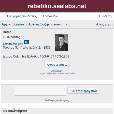
rebetiko.sealabs.net
Γρήγορες συνδέσεις
Τραγούδια
Σύνδεση
Αρχική Σελίδα
Αρχική Συζητήσεων
Αναζήτηση
Radio
10 ακροατές
pageview
Χαρικλάκι μου
Τούντας Π.
-
Περπινιάδης Σ.
- 1939
Δίσκος Columbia Ελλάδος / DG-6467 / CG-1908
Απευθείας:
https://rebetiko.sealabs.net/radio
Βαθύτερες αναζητήσεις;
Τελευταία θέματα