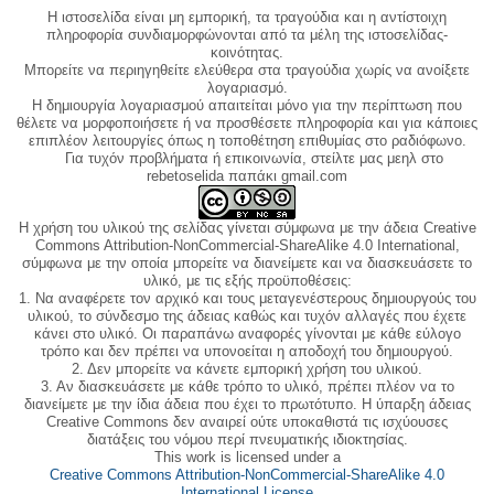
Η ιστοσελίδα είναι μη εμπορική, τα τραγούδια και η αντίστοιχη
πληροφορία συνδιαμορφώνονται από τα μέλη της ιστοσελίδας-
κοινότητας.
Μπορείτε να περιηγηθείτε ελεύθερα στα τραγούδια χωρίς να ανοίξετε
λογαριασμό.
Η δημιουργία λογαριασμού απαιτείται μόνο για την περίπτωση που
θέλετε να μορφοποιήσετε ή να προσθέσετε πληροφορία και για κάποιες
επιπλέον λειτουργίες όπως η τοποθέτηση επιθυμίας στο ραδιόφωνο.
Για τυχόν προβλήματα ή επικοινωνία, στείλτε μας μεηλ στο
rebetoselida παπάκι gmail.com
Η χρήση του υλικού της σελίδας γίνεται σύμφωνα με την άδεια Creative
Commons Attribution-NonCommercial-ShareAlike 4.0 International,
σύμφωνα με την οποία μπορείτε να διανείμετε και να διασκευάσετε το
υλικό, με τις εξής προϋποθέσεις:
1. Να αναφέρετε τον αρχικό και τους μεταγενέστερους δημιουργούς του
υλικού, το σύνδεσμο της άδειας καθώς και τυχόν αλλαγές που έχετε
κάνει στο υλικό. Οι παραπάνω αναφορές γίνονται με κάθε εύλογο
τρόπο και δεν πρέπει να υπονοείται η αποδοχή του δημιουργού.
2. Δεν μπορείτε να κάνετε εμπορική χρήση του υλικού.
3. Αν διασκευάσετε με κάθε τρόπο το υλικό, πρέπει πλέον να το
διανείμετε με την ίδια άδεια που έχει το πρωτότυπο. Η ύπαρξη άδειας
Creative Commons δεν αναιρεί ούτε υποκαθιστά τις ισχύουσες
διατάξεις του νόμου περί πνευματικής ιδιοκτησίας.
This work is licensed under a
Creative Commons Attribution-NonCommercial-ShareAlike 4.0
International License