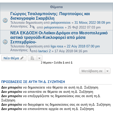
Θέματα
Γιώργος Τσαλαμπούνης: Παρτιτούρες και
δισκογραφία Σκαρβέλη
Τελευταία δημοσίευση από
peloponnisios
«
31 Μάιος 2022 08:09 pm
Απαντήσεις:
3
από
peloponnisios
»
25 Φεβ 2022 07:03 pm
ΝΕΑ ΕΚΔΟΣΗ Οι Λαϊκοι Δρόμοι στο Μεσοπολεμικό
αστικό τραγούδι-Κυκλοφορεί από μέσα
Σεπτεμβρίου-
Τελευταία δημοσίευση από
liga rosa
«
22 Αύγ 2018 07:00 pm
Απαντήσεις:
1
από
lavtaci 2
»
17 Αύγ 2018 04:16 pm
Νέο Θέμα
2 θέματα • Σελίδα
1
από
1
Μετάβαση σε
ΠΡΟΣΒΆΣΕΙΣ ΣΕ ΑΥΤΉ ΤΗ Δ. ΣΥΖΉΤΗΣΗ
Δεν μπορείτε
να δημοσιεύετε νέα θέματα σε αυτή τη Δ. Συζήτηση
Δεν μπορείτε
να απαντάτε σε θέματα σε αυτή τη Δ. Συζήτηση
Δεν μπορείτε
να επεξεργάζεστε τις δημοσιεύσεις σας σε αυτή τη Δ.
Συζήτηση
Δεν μπορείτε
να διαγράφετε τις δημοσιεύσεις σας σε αυτή τη Δ. Συζήτηση
Δεν μπορείτε
να επισυνάπτετε αρχεία σε αυτή τη Δ. Συζήτηση