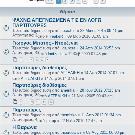
Επόμενη
Θέματα
ΨΑΧΝΩ ΑΠΕΓΝΩΣΜΕΝΑ ΤΙΣ ΕΝ ΛΟΓΩ
ΠΑΡΤΙΤΟΥΡΕΣ
Τελευταία δημοσίευση από
socrates
«
22 Μάιος 2015 08:41 pm
Απαντήσεις:
2
από
PhreakeR
»
09 Μαρ 2010 01:05 am
Γιωργος Μπατης - Ντουζενια
Τελευταία δημοσίευση από
liga rosa
«
24 Απρ 2014 06:53 pm
Απαντήσεις:
42
από
lantzanis
»
11 Φεβ 2009 01:43 pm
1
4
5
6
7
…
Παρτιτουρες διαθεσιμες
Τελευταία δημοσίευση από
ΑΓΓΕΛΙΚΗ
«
14 Απρ 2014 07:01 pm
από
ΑΓΓΕΛΙΚΗ
»
14 Απρ 2014 07:01 pm
Παρτιτούρες διαθέσιμες
Τελευταία δημοσίευση από
amerikal
«
28 Ιουν 2012 07:13 am
Απαντήσεις:
80
από
ΑΓΓΕΛΙΚΗ
»
21 Νοέμ 2005 09:43 am
1
9
10
11
12
…
Παρτιτούρες
Τελευταία δημοσίευση από
themisko
«
11 Απρ 2012 01:34 pm
Απαντήσεις:
4
από
jiakop
»
22 Νοέμ 2010 12:47 am
Η Βαρώνα
Τελευταία δημοσίευση από
trixordoalani
«
09 Αύγ 2011 06:08 pm