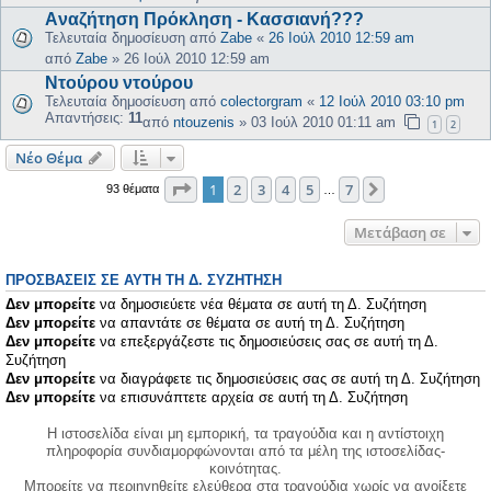
Aναζήτηση Πρόκληση - Κασσιανή???
Τελευταία δημοσίευση από
Zabe
«
26 Ιούλ 2010 12:59 am
από
Zabe
»
26 Ιούλ 2010 12:59 am
Ντούρου ντούρου
Τελευταία δημοσίευση από
colectorgram
«
12 Ιούλ 2010 03:10 pm
Απαντήσεις:
11
από
ntouzenis
»
03 Ιούλ 2010 01:11 am
1
2
Νέο Θέμα
Σελίδα
1
από
7
1
2
3
4
5
7
Επόμενη
93 θέματα
…
Μετάβαση σε
ΠΡΟΣΒΆΣΕΙΣ ΣΕ ΑΥΤΉ ΤΗ Δ. ΣΥΖΉΤΗΣΗ
Δεν μπορείτε
να δημοσιεύετε νέα θέματα σε αυτή τη Δ. Συζήτηση
Δεν μπορείτε
να απαντάτε σε θέματα σε αυτή τη Δ. Συζήτηση
Δεν μπορείτε
να επεξεργάζεστε τις δημοσιεύσεις σας σε αυτή τη Δ.
Συζήτηση
Δεν μπορείτε
να διαγράφετε τις δημοσιεύσεις σας σε αυτή τη Δ. Συζήτηση
Δεν μπορείτε
να επισυνάπτετε αρχεία σε αυτή τη Δ. Συζήτηση
Η ιστοσελίδα είναι μη εμπορική, τα τραγούδια και η αντίστοιχη
πληροφορία συνδιαμορφώνονται από τα μέλη της ιστοσελίδας-
κοινότητας.
Μπορείτε να περιηγηθείτε ελεύθερα στα τραγούδια χωρίς να ανοίξετε