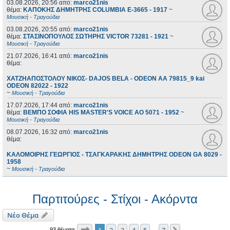
03.08.2026, 20:56
από:
marco21nis
θέμα:
ΚΑΠΟΚΗΣ ΔΗΜΗΤΡΗΣ COLUMBIA E-3665 - 1917
~
Μουσική - Τραγούδια
03.08.2026, 20:55
από:
marco21nis
θέμα:
ΣΤΑΣΙΝΟΠΟΥΛΟΣ ΣΩΤΗΡΗΣ VICTOR 73281 - 1921
~
Μουσική - Τραγούδια
21.07.2026, 16:41
από:
marco21nis
θέμα:
ΧΑΤΖΗΑΠΟΣΤΟΛΟΥ ΝΙΚΟΣ- DAJOS BELA - ODEON AA 79815_9 kai
ODEON 82022 - 1922
~
Μουσική - Τραγούδια
17.07.2026, 17:44
από:
marco21nis
θέμα:
ΒΕΜΠΟ ΣΟΦΙΑ HIS MASTER'S VOICE AO 5071 - 1952
~
Μουσική - Τραγούδια
08.07.2026, 16:32
από:
marco21nis
θέμα:
ΚΑΛΟΜΟΙΡΗΣ ΓΕΩΡΓΙΟΣ - ΤΣΑΓΚΑΡΑΚΗΣ ΔΗΜΗΤΡΗΣ ODEON GA 8029 -
1958
~
Μουσική - Τραγούδια
Παρτιτούρες - Στίχοι - Ακόρντα
Νέο Θέμα
Σελίδα
1
από
7
1
2
3
4
5
7
93 θέματα
…