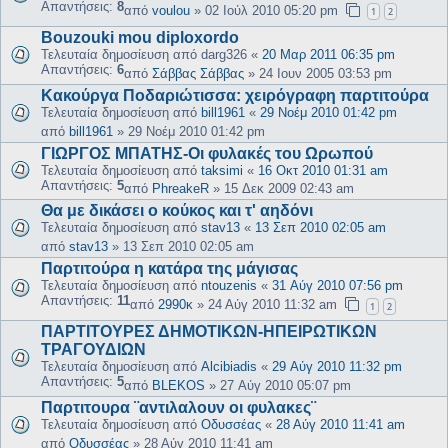
Απαντήσεις:
8
από
voulou
»
02 Ιούλ 2010 05:20 pm
1
2
Bouzouki mou diploxordo
Τελευταία δημοσίευση από
darg326
«
20 Μαρ 2011 06:35 pm
Απαντήσεις:
6
από
Σάββας Σάββας
»
24 Ιουν 2005 03:53 pm
Κακούργα Ποδαριώτισσα: χειρόγραφη παρτιτούρα
Τελευταία δημοσίευση από
bill1961
«
29 Νοέμ 2010 01:42 pm
από
bill1961
»
29 Νοέμ 2010 01:42 pm
ΓΙΩΡΓΟΣ ΜΠΑΤΗΣ-Οι φυλακές του Ωρωπού
Τελευταία δημοσίευση από
taksimi
«
16 Οκτ 2010 01:31 am
Απαντήσεις:
5
από
PhreakeR
»
15 Δεκ 2009 02:43 am
Θα με δικάσει ο κούκος και τ' αηδόνι
Τελευταία δημοσίευση από
stav13
«
13 Σεπ 2010 02:05 am
από
stav13
»
13 Σεπ 2010 02:05 am
Παρτιτούρα η κατάρα της μάγισας
Τελευταία δημοσίευση από
ntouzenis
«
31 Αύγ 2010 07:56 pm
Απαντήσεις:
11
από
2990κ
»
24 Αύγ 2010 11:32 am
1
2
ΠΑΡΤΙΤΟΥΡΕΣ ΔΗΜΟΤΙΚΩΝ-ΗΠΕΙΡΩΤΙΚΩΝ
ΤΡΑΓΟΥΔΙΩΝ
Τελευταία δημοσίευση από
Alcibiadis
«
29 Αύγ 2010 11:32 pm
Απαντήσεις:
5
από
BLEKOS
»
27 Αύγ 2010 05:07 pm
Παρτιτουρα ¨αντιλαλουν οι φυλακες¨
Τελευταία δημοσίευση από
Οδυσσέας
«
28 Αύγ 2010 11:41 am
από
Οδυσσέας
»
28 Αύγ 2010 11:41 am