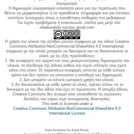
λογαριασμό.
Η δημιουργία λογαριασμού απαιτείται μόνο για την περίπτωση που
θέλετε να μορφοποιήσετε ή να προσθέσετε πληροφορία και για κάποιες
επιπλέον λειτουργίες όπως η τοποθέτηση επιθυμίας στο ραδιόφωνο.
Για τυχόν προβλήματα ή επικοινωνία, στείλτε μας μεηλ στο
rebetoselida παπάκι gmail.com
Η χρήση του υλικού της σελίδας γίνεται σύμφωνα με την άδεια Creative
Commons Attribution-NonCommercial-ShareAlike 4.0 International,
σύμφωνα με την οποία μπορείτε να διανείμετε και να διασκευάσετε το
υλικό, με τις εξής προϋποθέσεις:
1. Να αναφέρετε τον αρχικό και τους μεταγενέστερους δημιουργούς του
υλικού, το σύνδεσμο της άδειας καθώς και τυχόν αλλαγές που έχετε
κάνει στο υλικό. Οι παραπάνω αναφορές γίνονται με κάθε εύλογο
τρόπο και δεν πρέπει να υπονοείται η αποδοχή του δημιουργού.
2. Δεν μπορείτε να κάνετε εμπορική χρήση του υλικού.
3. Αν διασκευάσετε με κάθε τρόπο το υλικό, πρέπει πλέον να το
διανείμετε με την ίδια άδεια που έχει το πρωτότυπο. Η ύπαρξη άδειας
Creative Commons δεν αναιρεί ούτε υποκαθιστά τις ισχύουσες
διατάξεις του νόμου περί πνευματικής ιδιοκτησίας.
This work is licensed under a
Creative Commons Attribution-NonCommercial-ShareAlike 4.0
International License
.
Style developer by
Zuma Portal
,