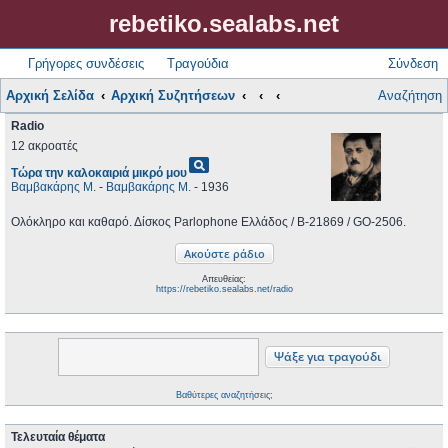
rebetiko.sealabs.net
Γρήγορες συνδέσεις
Τραγούδια
Σύνδεση
Αρχική Σελίδα
Αρχική Συζητήσεων
Αναζήτηση
Radio
12 ακροατές
pageview
Τώρα την καλοκαιριά μικρό μου
Βαμβακάρης Μ.
-
Βαμβακάρης Μ.
- 1936
Ολόκληρο και καθαρό. Δίσκος Parlophone Ελλάδος / B-21869 / GO-2506.
Απευθείας:
https://rebetiko.sealabs.net/radio
Βαθύτερες αναζητήσεις;
Τελευταία θέματα