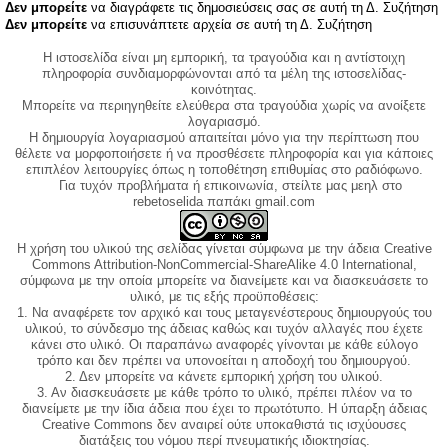
Δεν μπορείτε
να διαγράφετε τις δημοσιεύσεις σας σε αυτή τη Δ. Συζήτηση
Δεν μπορείτε
να επισυνάπτετε αρχεία σε αυτή τη Δ. Συζήτηση
Η ιστοσελίδα είναι μη εμπορική, τα τραγούδια και η αντίστοιχη
πληροφορία συνδιαμορφώνονται από τα μέλη της ιστοσελίδας-
κοινότητας.
Μπορείτε να περιηγηθείτε ελεύθερα στα τραγούδια χωρίς να ανοίξετε
λογαριασμό.
Η δημιουργία λογαριασμού απαιτείται μόνο για την περίπτωση που
θέλετε να μορφοποιήσετε ή να προσθέσετε πληροφορία και για κάποιες
επιπλέον λειτουργίες όπως η τοποθέτηση επιθυμίας στο ραδιόφωνο.
Για τυχόν προβλήματα ή επικοινωνία, στείλτε μας μεηλ στο
rebetoselida παπάκι gmail.com
Η χρήση του υλικού της σελίδας γίνεται σύμφωνα με την άδεια Creative
Commons Attribution-NonCommercial-ShareAlike 4.0 International,
σύμφωνα με την οποία μπορείτε να διανείμετε και να διασκευάσετε το
υλικό, με τις εξής προϋποθέσεις:
1. Να αναφέρετε τον αρχικό και τους μεταγενέστερους δημιουργούς του
υλικού, το σύνδεσμο της άδειας καθώς και τυχόν αλλαγές που έχετε
κάνει στο υλικό. Οι παραπάνω αναφορές γίνονται με κάθε εύλογο
τρόπο και δεν πρέπει να υπονοείται η αποδοχή του δημιουργού.
2. Δεν μπορείτε να κάνετε εμπορική χρήση του υλικού.
3. Αν διασκευάσετε με κάθε τρόπο το υλικό, πρέπει πλέον να το
διανείμετε με την ίδια άδεια που έχει το πρωτότυπο. Η ύπαρξη άδειας
Creative Commons δεν αναιρεί ούτε υποκαθιστά τις ισχύουσες
διατάξεις του νόμου περί πνευματικής ιδιοκτησίας.