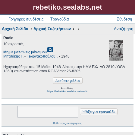
rebetiko.sealabs.net
Γρήγορες συνδέσεις
Τραγούδια
Σύνδεση
Αρχική Σελίδα
Αρχική Συζητήσεων
Αναζήτηση
Radio
10 ακροατές
pageview
Μη με μαλώνεις μάνα μου
Μητσάκης Γ.
-
Γεωργακοπούλου Ι.
- 1948
Ηχογραφήθηκε στις 15 Μαΐου 1948. Δίσκος στην HMV Ελλ. AO-2810 / OGA-
1360) και ανατύπωση στον RCA Victor 26-8205.
Απευθείας:
https://rebetiko.sealabs.net/radio
Βαθύτερες αναζητήσεις;