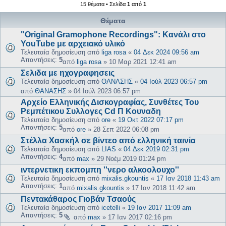
15 θέματα • Σελίδα
1
από
1
Θέματα
"Original Gramophone Recordings": Κανάλι στο
YouTube με αρχειακό υλικό
Τελευταία δημοσίευση από
liga rosa
«
04 Δεκ 2024 09:56 am
Απαντήσεις:
5
από
liga rosa
»
10 Μαρ 2021 12:41 am
Σελιδα με ηχογραφησεις
Τελευταία δημοσίευση από
ΘΑΝΑΣΗΣ
«
04 Ιούλ 2023 06:57 pm
από
ΘΑΝΑΣΗΣ
»
04 Ιούλ 2023 06:57 pm
Αρχείο Ελληνικής Δισκογραφίας, Συνθέτες Του
Ρεμπέτικου Συλλογες Cd Π Κουναδη
Τελευταία δημοσίευση από
ore
«
19 Οκτ 2022 07:17 pm
Απαντήσεις:
5
από
ore
»
28 Σεπ 2022 06:08 pm
Στέλλα Χασκήλ σε βίντεο από ελληνική ταινία
Τελευταία δημοσίευση από
LIAS
«
04 Δεκ 2019 02:31 pm
Απαντήσεις:
4
από
max
»
29 Νοέμ 2019 01:24 pm
ιντερνετικη εκπομπη ''νερο αλκοολουχο''
Τελευταία δημοσίευση από
mixalis.gkountis
«
17 Ιαν 2018 11:43 am
Απαντήσεις:
1
από
mixalis.gkountis
»
17 Ιαν 2018 11:42 am
Πεντακάθαρος Γιοβάν Τσαούς
Τελευταία δημοσίευση από
icetelli
«
19 Ιαν 2017 11:09 am
Απαντήσεις:
5
από
max
»
17 Ιαν 2017 02:16 pm