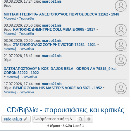
08.08.2026, 17:24
από:
marco21nis
θέμα:
ΜΗΤΤΑΚΗ ΓΕΩΡΓΙΑ- ΑΝΕΣΤΟΠΟΥΛΟΣ ΓΙΩΡΓΟΣ DECCA 31162 - 1948
~
Μουσική - Τραγούδια
03.08.2026, 20:56
από:
marco21nis
θέμα:
ΚΑΠΟΚΗΣ ΔΗΜΗΤΡΗΣ COLUMBIA E-3665 - 1917
~
Μουσική - Τραγούδια
03.08.2026, 20:55
από:
marco21nis
θέμα:
ΣΤΑΣΙΝΟΠΟΥΛΟΣ ΣΩΤΗΡΗΣ VICTOR 73281 - 1921
~
Μουσική - Τραγούδια
21.07.2026, 16:41
από:
marco21nis
θέμα:
ΧΑΤΖΗΑΠΟΣΤΟΛΟΥ ΝΙΚΟΣ- DAJOS BELA - ODEON AA 79815_9 kai
ODEON 82022 - 1922
~
Μουσική - Τραγούδια
17.07.2026, 17:44
από:
marco21nis
θέμα:
ΒΕΜΠΟ ΣΟΦΙΑ HIS MASTER'S VOICE AO 5071 - 1952
~
Μουσική - Τραγούδια
CD/Βιβλία - παρουσιάσεις και κριτικές
Αναζήτηση
Ειδική αναζήτηση
Νέο Θέμα
6 θέματα • Σελίδα
1
από
1