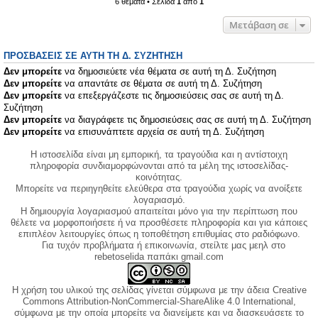
6 θέματα • Σελίδα
1
από
1
Μετάβαση σε
ΠΡΟΣΒΆΣΕΙΣ ΣΕ ΑΥΤΉ ΤΗ Δ. ΣΥΖΉΤΗΣΗ
Δεν μπορείτε
να δημοσιεύετε νέα θέματα σε αυτή τη Δ. Συζήτηση
Δεν μπορείτε
να απαντάτε σε θέματα σε αυτή τη Δ. Συζήτηση
Δεν μπορείτε
να επεξεργάζεστε τις δημοσιεύσεις σας σε αυτή τη Δ.
Συζήτηση
Δεν μπορείτε
να διαγράφετε τις δημοσιεύσεις σας σε αυτή τη Δ. Συζήτηση
Δεν μπορείτε
να επισυνάπτετε αρχεία σε αυτή τη Δ. Συζήτηση
Η ιστοσελίδα είναι μη εμπορική, τα τραγούδια και η αντίστοιχη
πληροφορία συνδιαμορφώνονται από τα μέλη της ιστοσελίδας-
κοινότητας.
Μπορείτε να περιηγηθείτε ελεύθερα στα τραγούδια χωρίς να ανοίξετε
λογαριασμό.
Η δημιουργία λογαριασμού απαιτείται μόνο για την περίπτωση που
θέλετε να μορφοποιήσετε ή να προσθέσετε πληροφορία και για κάποιες
επιπλέον λειτουργίες όπως η τοποθέτηση επιθυμίας στο ραδιόφωνο.
Για τυχόν προβλήματα ή επικοινωνία, στείλτε μας μεηλ στο
rebetoselida παπάκι gmail.com
Η χρήση του υλικού της σελίδας γίνεται σύμφωνα με την άδεια Creative
Commons Attribution-NonCommercial-ShareAlike 4.0 International,
σύμφωνα με την οποία μπορείτε να διανείμετε και να διασκευάσετε το