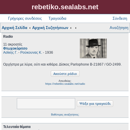
rebetiko.sealabs.net
Γρήγορες συνδέσεις
Τραγούδια
Σύνδεση
Αρχική Σελίδα
Αρχική Συζητήσεων
Αναζήτηση
Radio
11 ακροατές
Φτωχοκόριτσο
Ασίκης Γ.
-
Ρούκουνας Κ.
- 1936
Ορχήστρα με λύρα, ούτι και κιθάρα. Δίσκος Parlophone B-21867 / GO-2499.
Απευθείας:
https://rebetiko.sealabs.net/radio
Βαθύτερες αναζητήσεις;
Τελευταία θέματα