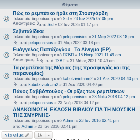
Θέματα
Πώς το ρεμπέτικο ήρθε στη Στουτγάρδη
Τελευταία δημοσίευση από
Sid
«
23 Ιαν 2025 07:05 pm
Απαντήσεις:
3
από
Sid
»
02 Ιαν 2025 01:17 pm
Σεβνταλίδικα
Τελευταία δημοσίευση από
peloponnisios
«
31 Μαρ 2022 03:18 pm
από
peloponnisios
»
31 Μαρ 2022 03:18 pm
Ευάγγελος Παπάζογλου - Το Αίνιγμα (EP)
Τελευταία δημοσίευση από
ΠΣΒΠ
«
15 Νοέμ 2021 11:49 am
Απαντήσεις:
1
από
ΠΣΒΠ
»
31 Μάιος 2021 10:49 am
Τα ρεμπέτικα της Μόριας (της προσφυγιάς και της
παρανομίας)
Τελευταία δημοσίευση από
kabotzivietnam2
«
31 Δεκ 2020 04:40 pm
από
kabotzivietnam2
»
31 Δεκ 2020 04:40 pm
Πάνος Σαββόπουλος - Οι ρίζες των ρεμπέτικων
Τελευταία δημοσίευση από
peloponnisios
«
23 Νοέμ 2018 04:12 pm
από
peloponnisios
»
23 Νοέμ 2018 04:12 pm
ΑΝΑΚΟΙΝΩΣΗ -ΕΚΔΟΣΗ ΒΙΒΛΙΟΥ ΓΙΑ ΤΗ ΜΟΥΣΙΚΗ
ΤΗΣ ΣΜΥΡΝΗΣ-
Τελευταία δημοσίευση από
Admin
«
23 Ιαν 2016 02:41 pm
από
Admin
»
23 Ιαν 2016 02:41 pm
Νέο Θέμα